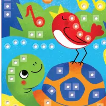
Normaalihinta:
14,95 €
-59%
30 pv alin hinta:
14,95 €
Verkkokaupan hinta
Valitse toimitustapa
Nouto myymälästä
Toimitus
Ilmainen
Ei saatavilla
Siirry valitsemaan myymälä
Ilmainen toimitus yli 100 €:n tilauksille Po
Etu ei koske Suuri‑lisäpalvelulla toimitettavia tuotteita.
Tarkista myymäläsaatavuus