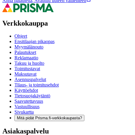
Anna palautetta
,
Avautuu uuteen välilehteen
Verkkokauppa
Ohjeet
Ensitilaajan pikaopas
Myymälänouto
Palautukset
Reklamaatio
Takuu ja huolto
Toimitustavat
Maksutavat
Asennuspalvelut
Tilaus- ja toimitusehdot
Käyttöehdot
Tietosuojakäytäntö
Saavutettavuus
Vastuullisuus
Sivukartta
Mitä pidät Prisma.fi-verkkokaupasta?
Asiakaspalvelu