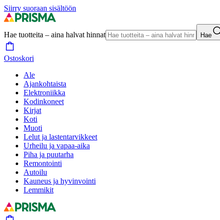
Siirry suoraan sisältöön
Hae tuotteita – aina halvat hinnat
Hae
Ostoskori
Ale
Ajankohtaista
Elektroniikka
Kodinkoneet
Kirjat
Koti
Muoti
Lelut ja lastentarvikkeet
Urheilu ja vapaa-aika
Piha ja puutarha
Remontointi
Autoilu
Kauneus ja hyvinvointi
Lemmikit