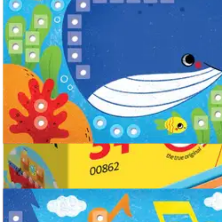
Quercetti
Quercetti FantaColor Nuppimos
Alennettu hinta
5,10 €
Asiakasomistajahinta
Hinta ilman S-Etukorttia:
6,00 €