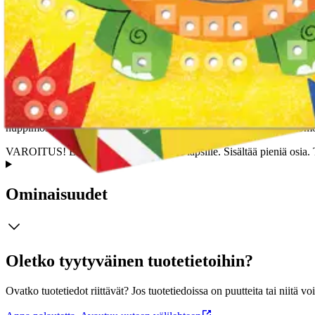
Tuotekuvaus
Asettele värikkäät palat hauskojen taustakuvien päälle ja luo huikeita 
nuppimosaiikkipaloja. Nuppimosaiikkiaskartelu kehittää mm. hienomotori
VAROITUS! Ei sovellu alle 3-vuotiaille lapsille. Sisältää pieniä osia
Ominaisuudet
Oletko tyytyväinen tuotetietoihin?
Ovatko tuotetiedot riittävät? Jos tuotetiedoissa on puutteita tai niitä v