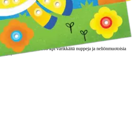
yksen, säilytysalustan, 180 kpl värikkäitä nuppeja ja neliönmuotoisia
tus 5+.