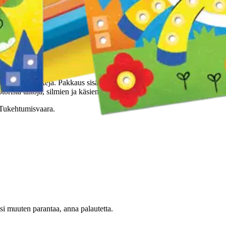
nuppimosaiikkeja. Pakkaus sisältää 4 erilaista taustaa, alustan, taulukeh
sia taitoja, silmien ja käsien yhteistyötä ja luovaa ajattelua. Ikäsuosi
. Tukehtumisvaara.
oisi muuten parantaa, anna palautetta.