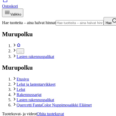
Ostoskori
Valikko
Hae tuotteita – aina halvat hinnat
Hae
Murupolku
…
Lasten rakennuspalikat
Murupolku
Etusivu
Lelut ja lastentarvikkeet
Lelut
Rakennussarjat
Lasten rakennuspalikat
Quercetti FantaColor Nuppimosaiikki Eläimet
Tuotekuvat- ja videot
Ohita tuotekuvat