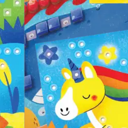
stin pakettiautomaattiin tai palvelupisteesee