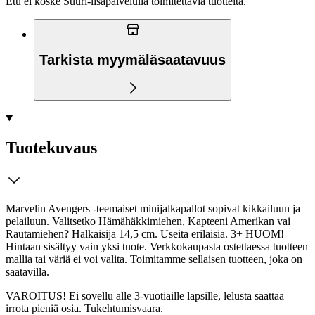
Etu ei koske Suuri‑lisäpalvelulla toimitettavia tuotteita.
Tarkista myymäläsaatavuus
Tuotekuvaus
Marvelin Avengers -teemaiset minijalkapallot sopivat kikkailuun ja
pelailuun. Valitsetko Hämähäkkimiehen, Kapteeni Amerikan vai
Rautamiehen? Halkaisija 14,5 cm. Useita erilaisia. 3+ HUOM!
Hintaan sisältyy vain yksi tuote. Verkkokaupasta ostettaessa tuotteen
mallia tai väriä ei voi valita. Toimitamme sellaisen tuotteen, joka on
saatavilla.
VAROITUS! Ei sovellu alle 3-vuotiaille lapsille, lelusta saattaa
irrota pieniä osia. Tukehtumisvaara.