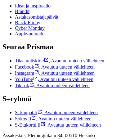
Ideat ja inspiraatio
Brändit
Asiakasomistajapäivät
Black Friday
Cyber Monday
Apple-uutuudet
Seuraa Prismaa
Tilaa uutiskirje
,
Avautuu uuteen välilehteen
Facebook
,
Avautuu uuteen välilehteen
Instagram
,
Avautuu uuteen välilehteen
YouTube
,
Avautuu uuteen välilehteen
TikTok
,
Avautuu uuteen välilehteen
S–ryhmä
S–kaupat.fi
,
Avautuu uuteen välilehteen
Sokos.fi
,
Avautuu uuteen välilehteen
S-Etukortti.fi
,
Avautuu uuteen välilehteen
Ässäkeskus, Fleminginkatu 34, 00510 Helsinki