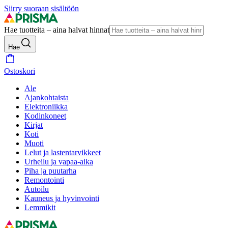
Siirry suoraan sisältöön
Hae tuotteita – aina halvat hinnat
Hae
Ostoskori
Ale
Ajankohtaista
Elektroniikka
Kodinkoneet
Kirjat
Koti
Muoti
Lelut ja lastentarvikkeet
Urheilu ja vapaa-aika
Piha ja puutarha
Remontointi
Autoilu
Kauneus ja hyvinvointi
Lemmikit