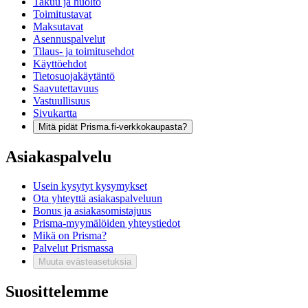
Takuu ja huolto
Toimitustavat
Maksutavat
Asennuspalvelut
Tilaus- ja toimitusehdot
Käyttöehdot
Tietosuojakäytäntö
Saavutettavuus
Vastuullisuus
Sivukartta
Mitä pidät Prisma.fi-verkkokaupasta?
Asiakaspalvelu
Usein kysytyt kysymykset
Ota yhteyttä asiakaspalveluun
Bonus ja asiakasomistajuus
Prisma-myymälöiden yhteystiedot
Mikä on Prisma?
Palvelut Prismassa
Muuta evästeasetuksia
Suosittelemme