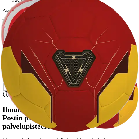
Asiakasomistajahinta
Hinta ilman S-Etukorttia:
5,95 €
Normaalihinta:
11,95 €
-50%
30 pv alin hinta:
11,95 €
Verkkokaupan hinta
Valitse toimitustapa
Nouto myymälästä
Toimitus
Ilmainen
Ei saatavilla
Siirry valitsemaan myymälä
Ilmainen toimitus yli 100 €:n tilauksille
Postin pakettiautomaattiin tai
palvelupisteeseen!