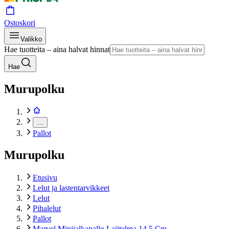
Ostoskori
Valikko
Hae tuotteita – aina halvat hinnat
Hae
Murupolku
…
Pallot
Murupolku
Etusivu
Lelut ja lastentarvikkeet
Lelut
Pihalelut
Pallot
Marvel Minijalkapallo Lajitelma 14,5 Cm