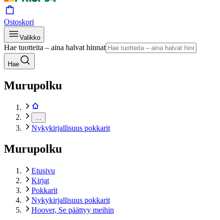
Ostoskori
Valikko
Hae tuotteita – aina halvat hinnat
Hae
Murupolku
…
Nykykirjallisuus pokkarit
Murupolku
Etusivu
Kirjat
Pokkarit
Nykykirjallisuus pokkarit
Hoover, Se päättyy meihin