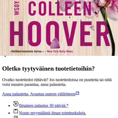
kädellä.” – Huffington Post ”Helkkarinmoinen tarina.” – New York
Daily News ”Suhteita kuvataan myötätuntoisesti ja rehellisesti...
Täynnä vangitsevaa draamaa ja kipeitä totuuksia.” – Kirkus
Reviews
Näytä lisää
tuotekuvausta
Ominaisuudet
Oletko tyytyväinen tuotetietoihin?
Ovatko tuotetiedot riittävät? Jos tuotetiedoissa on puutteita tai niitä
voisi muuten parantaa, anna palautetta.
Anna palautetta
,
Avautuu uuteen välilehteen
Ilmainen palautus 30 päivää.*
Nouto myymälästä ilman toimituskuluja.