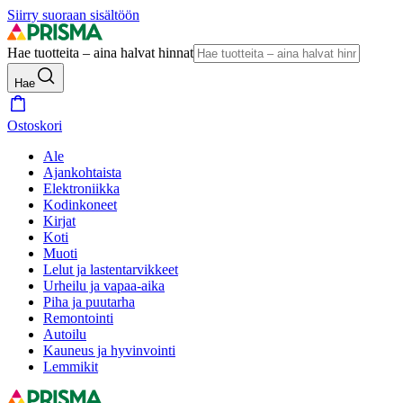
Siirry suoraan sisältöön
Hae tuotteita – aina halvat hinnat
Hae
Ostoskori
Ale
Ajankohtaista
Elektroniikka
Kodinkoneet
Kirjat
Koti
Muoti
Lelut ja lastentarvikkeet
Urheilu ja vapaa-aika
Piha ja puutarha
Remontointi
Autoilu
Kauneus ja hyvinvointi
Lemmikit