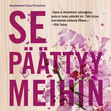
Tuotekuvaus
Tunne, mistä puhutaan. Se päättyy meihin on valtaisan menestyksen
sosiaalisessa mediassa saavuttanut ilmiö, jonka viimeisiä sivuja ei
voi lukea kyyneleitä vuodattamatta. Lilyn elämä ei ole ollut helppo.
Vaikeista perheoloista ponnistanut nuori nainen uskoo kuitenkin
voittaneensa ongelmansa, kun hän valmistuu yliopistosta ja
uskaltautuu perustamaan unelmiensa yrityksen. Kun hän vielä
kohtaa Rylen, komean neurokirurgin, elämä tuntuu jo liian hyvältä
ollakseen totta.
Mutta sitten Lilyn nuoruudenrakkaus ilmestyy
kuvioihin ja nykyisyys alkaa muistuttaa menneisyyttä. Päätöksiä on
tehtävä, eivätkä ne ole helppoja. Colleen Hoover (s. 1979) on
yhdysvaltalainen menestyskirjailija, jonka teoksia on myyty
maailmanlaajuisesti yli seitsemän miljoonaa kappaletta. Hänen
teoksissaan sydäntäriipivä romantiikka yhdistyy kipinöivään
erotiikkaan, mikä on luonut hänelle valtavan fanikunnan
sosiaalisessa mediassa, erityisesti TikTokissa. Hoover on kolmen
lapsen äiti ja asuu Texasissa. * ”Upea ja koskettava lukuelämys,
josta ei halua päästää irti. Tätä kirjaa kierrätetään kädestä käteen.” –
USA Today ”Käsittelee vaikeaa aihettaan osaavalla ja varmalla