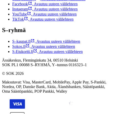
Facebook
,
Avautuu uuteen välilehteen
Instagram
,
Avautuu uuteen välilehteen
YouTube
,
Avautuu uuteen välilehteen
TikTok
,
Avautuu uuteen välilehteen
S–ryhmä
S–kaupat.fi
,
Avautuu uuteen välilehteen
Sokos.fi
,
Avautuu uuteen välilehteen
S-Etukortti.fi
,
Avautuu uuteen välilehteen
Ässäkeskus, Fleminginkatu 34, 00510 Helsinki
SOK PL1 00088 S–RYHMÄ,
Y–tunnus 0116323–1
© SOK 2026
Maksutavat
:
Visa, MasterCard, MobilePay, Apple Pay, S-Pankki,
Nordea, OP, Danske Bank, Aktia, Ålandsbanken, Säästöpankki,
Oma Säästöpankki, POP Pankki, Walley