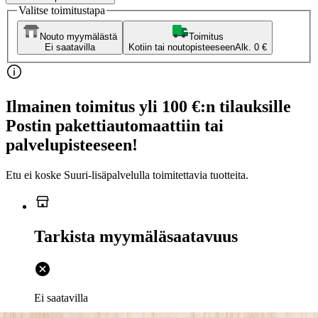
Valitse toimitustapa
Nouto myymälästä
Toimitus
Ei saatavilla
Kotiin tai noutopisteeseen
Alk. 0 €
Ilmainen toimitus yli 100 €:n tilauksille
Postin pakettiautomaattiin tai
palvelupisteeseen!
Etu ei koske Suuri‑lisäpalvelulla toimitettavia tuotteita.
Tarkista myymäläsaatavuus
Ei saatavilla