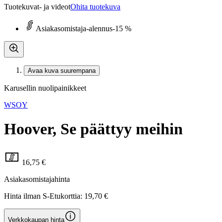
Tuotekuvat- ja videot
Ohita tuotekuva
Asiakasomistaja-alennus
-15 %
Avaa kuva suurempana
Karusellin nuolipainikkeet
WSOY
Hoover, Se päättyy meihin
16,75 €
Asiakasomistajahinta
Hinta ilman S-Etukorttia:
19,70 €
Verkkokaupan hinta