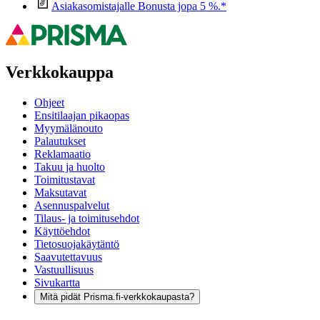
Asiakasomistajalle Bonusta jopa 5 %.*
Verkkokauppa
Ohjeet
Ensitilaajan pikaopas
Myymälänouto
Palautukset
Reklamaatio
Takuu ja huolto
Toimitustavat
Maksutavat
Asennuspalvelut
Tilaus- ja toimitusehdot
Käyttöehdot
Tietosuojakäytäntö
Saavutettavuus
Vastuullisuus
Sivukartta
Mitä pidät Prisma.fi-verkkokaupasta?