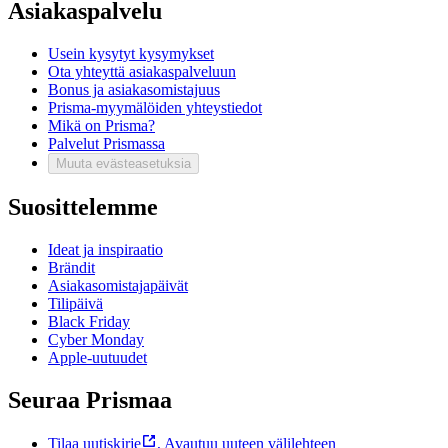
Asiakaspalvelu
Usein kysytyt kysymykset
Ota yhteyttä asiakaspalveluun
Bonus ja asiakasomistajuus
Prisma-myymälöiden yhteystiedot
Mikä on Prisma?
Palvelut Prismassa
Muuta evästeasetuksia
Suosittelemme
Ideat ja inspiraatio
Brändit
Asiakasomistajapäivät
Tilipäivä
Black Friday
Cyber Monday
Apple-uutuudet
Seuraa Prismaa
Tilaa uutiskirje
,
Avautuu uuteen välilehteen