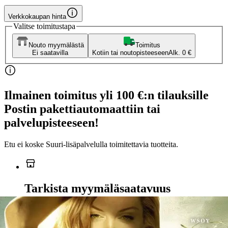
Verkkokaupan hinta
Valitse toimitustapa
Nouto myymälästä
Toimitus
Ei saatavilla
Kotiin tai noutopisteeseen
Alk. 0 €
Ilmainen toimitus yli 100 €:n tilauksille
Postin pakettiautomaattiin tai
palvelupisteeseen!
Etu ei koske Suuri‑lisäpalvelulla toimitettavia tuotteita.
Tarkista myymäläsaatavuus