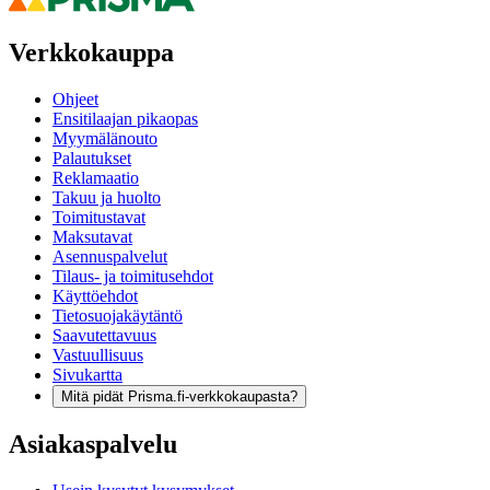
Verkkokauppa
Ohjeet
Ensitilaajan pikaopas
Myymälänouto
Palautukset
Reklamaatio
Takuu ja huolto
Toimitustavat
Maksutavat
Asennuspalvelut
Tilaus- ja toimitusehdot
Käyttöehdot
Tietosuojakäytäntö
Saavutettavuus
Vastuullisuus
Sivukartta
Mitä pidät Prisma.fi-verkkokaupasta?
Asiakaspalvelu