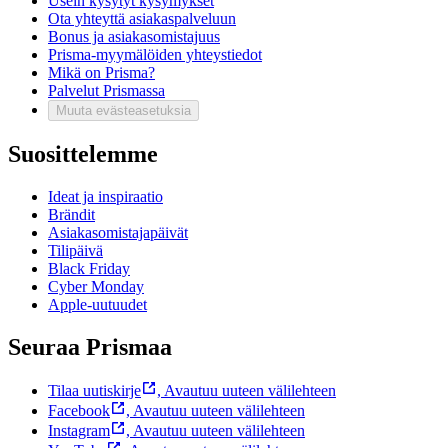
Usein kysytyt kysymykset
Ota yhteyttä asiakaspalveluun
Bonus ja asiakasomistajuus
Prisma-myymälöiden yhteystiedot
Mikä on Prisma?
Palvelut Prismassa
Muuta evästeasetuksia
Suosittelemme
Ideat ja inspiraatio
Brändit
Asiakasomistajapäivät
Tilipäivä
Black Friday
Cyber Monday
Apple-uutuudet
Seuraa Prismaa
Tilaa uutiskirje
,
Avautuu uuteen välilehteen
Facebook
,
Avautuu uuteen välilehteen
Instagram
,
Avautuu uuteen välilehteen