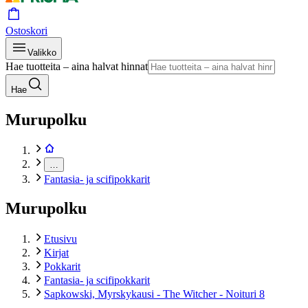
Ostoskori
Valikko
Hae tuotteita – aina halvat hinnat
Hae
Murupolku
…
Fantasia- ja scifipokkarit
Murupolku
Etusivu
Kirjat
Pokkarit
Fantasia- ja scifipokkarit
Sapkowski, Myrskykausi - The Witcher - Noituri 8