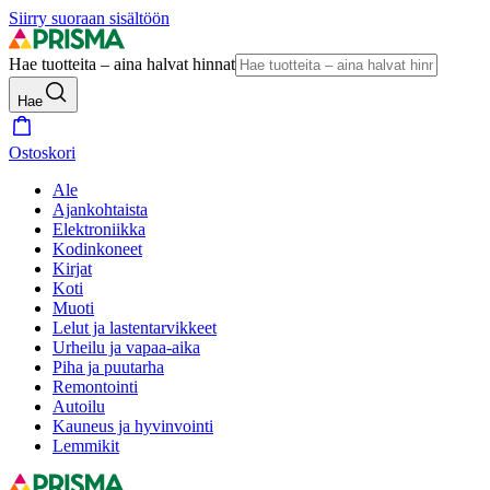
Siirry suoraan sisältöön
Hae tuotteita – aina halvat hinnat
Hae
Ostoskori
Ale
Ajankohtaista
Elektroniikka
Kodinkoneet
Kirjat
Koti
Muoti
Lelut ja lastentarvikkeet
Urheilu ja vapaa-aika
Piha ja puutarha
Remontointi
Autoilu
Kauneus ja hyvinvointi
Lemmikit