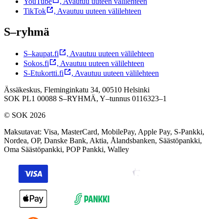
YouTube
,
Avautuu uuteen välilehteen
TikTok
,
Avautuu uuteen välilehteen
S–ryhmä
S–kaupat.fi
,
Avautuu uuteen välilehteen
Sokos.fi
,
Avautuu uuteen välilehteen
S-Etukortti.fi
,
Avautuu uuteen välilehteen
Ässäkeskus, Fleminginkatu 34, 00510 Helsinki
SOK PL1 00088 S–RYHMÄ,
Y–tunnus 0116323–1
© SOK 2026
Maksutavat
:
Visa, MasterCard, MobilePay, Apple Pay, S-Pankki,
Nordea, OP, Danske Bank, Aktia, Ålandsbanken, Säästöpankki,
Oma Säästöpankki, POP Pankki, Walley