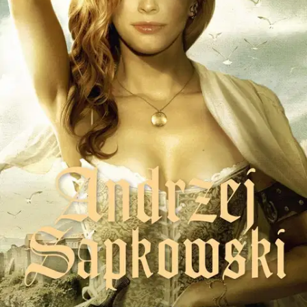
Ei saatavilla
Tuotekuvaus
Uusi tarina suositut Witcher-pelit innoittaneesta noituri Geraltista
Kahdesti Suomessa Tähtifantasia-palkittu Noituri-saaga jatkuu
lukijoidensa iloksi uudella, vetävällä romaanilla, jonka tapahtumat
sijoittuvat sarjan aloittaneen Viimeinen toivomus -novellikokoelman
aikoihin. Noiturin kuuluisat miekat on ryöstetty! Ja juuri nyt Geralt
tarvitsisi niitä enemmän kuin koskaan: Kerackin prinssi epäilee, että
tekeillä on palatsivallankumous, ja hän on pyytänyt Geraltin hätiin.
Ensin noiturin on kuitenkin päästävä sulokkaan ja salaperäisen velho
Punakorallin pauloista ennen kuin hän voi jatkaa edes
miekkavarkaan jäljitystä. Kaikeksi onneksi Geralt saa taas avukseen
uskollisen kumppaninsa Valvatin ja uuden toverin, kääpiö Addarion,
joiden tuella hän ryhtyy uhmaamaan monelta suunnalta vyöryvää
vaarojen myrskyä. Andrzej Sapkowskin pilke silmäkulmassa
kirjoittamat Noituri-kirjat ilahduttavat kirjallisuudenystävää, joka
karsastaa fantasiassa kaavamaisia hyvä–paha-asetelmia.
Puolalaisromaaneihin perustuvaa The Witcher -pelisarjaa pidetään