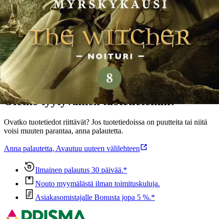
maailman parhaisiin kuuluvina aikuisten tietokonepeleinä.
Näytä lisää
tuotekuvausta
Ominaisuudet
Oletko tyytyväinen tuotetietoihin?
Ovatko tuotetiedot riittävät? Jos tuotetiedoissa on puutteita tai niitä
voisi muuten parantaa, anna palautetta.
Anna palautetta
,
Avautuu uuteen välilehteen
Ilmainen palautus 30 päivää.*
Nouto myymälästä ilman toimituskuluja.
Asiakasomistajalle Bonusta jopa 5 %.*