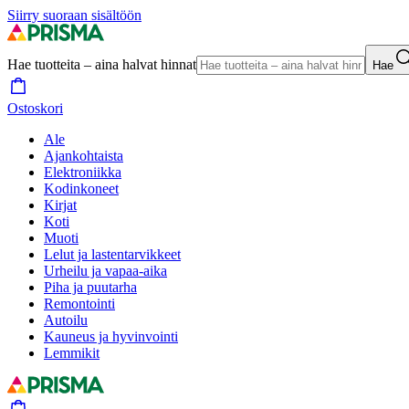
Siirry suoraan sisältöön
Hae tuotteita – aina halvat hinnat
Hae
Ostoskori
Ale
Ajankohtaista
Elektroniikka
Kodinkoneet
Kirjat
Koti
Muoti
Lelut ja lastentarvikkeet
Urheilu ja vapaa-aika
Piha ja puutarha
Remontointi
Autoilu
Kauneus ja hyvinvointi
Lemmikit