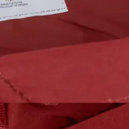
stin pakettiautomaattiin tai palvelupisteesee
tähylkivästä Vinylon F -kankaasta. Reppua kiertävän, kahteen suuntaan
hnojen pituutta voi säätää. Yläosassa on kantokahvat, jotka saa yhdistet
leveys 27 cm, syvyys 13 cm. Tilavuus 16 litraa.