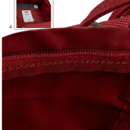
Asiakasomistaja-alennus
-15 %
Avaa kuva suurempana
Avaa kuva suurempana
Avaa kuva suurempana
Avaa kuva suurempana
Karusellin nuolipainikkeet
Seuraava
Karusellin pikakuvakkeet