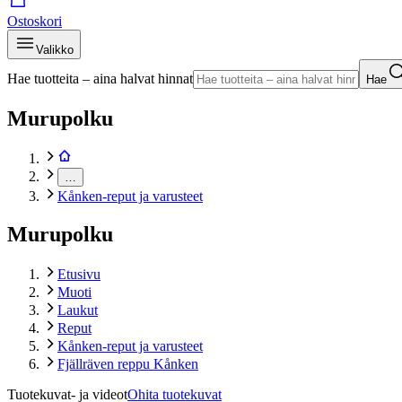
Ostoskori
Valikko
Hae tuotteita – aina halvat hinnat
Hae
Murupolku
…
Kånken-reput ja varusteet
Murupolku
Etusivu
Muoti
Laukut
Reput
Kånken-reput ja varusteet
Fjällräven reppu Kånken
Tuotekuvat- ja videot
Ohita tuotekuvat