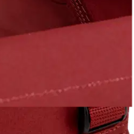
n!
 avautuvan vetoketjun ansiosta päälokeron voi avata kokonaan.
tyä toisiinsa painonapilla. Irrotettava selkäpehmuste toimii myös