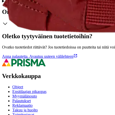
Ominaisuudet
Oletko tyytyväinen tuotetietoihin?
Ovatko tuotetiedot riittävät? Jos tuotetiedoissa on puutteita tai niitä v
Anna palautetta
,
Avautuu uuteen välilehteen
Verkkokauppa
Ohjeet
Ensitilaajan pikaopas
Myymälänouto
Palautukset
Reklamaatio
Takuu ja huolto
Toimitustavat