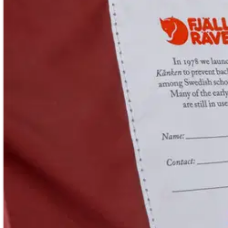
Fjällräven
Fjällräven reppu Kånken
72,21 €
Asiakasomistajahinta
Hinta ilman S-Etukorttia:
84,95 €
Verkkokaupan hinta
Valitse toimitustapa
Nouto myymälästä
Toimitus
Ei saatavilla
Ei saatavilla