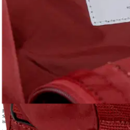
Ilmainen toimitus yli 100 €:n tilauksille Po
Etu ei koske Suuri‑lisäpalvelulla toimitettavia tuotteita.
Tarkista myymäläsaatavuus
Ei saatavilla
Tuotekuvaus
Fjällrävenin klassinen Kånken-reppu on valmistettu kestävästä ja vet
Sivuilla on litteät avotaskut ja edessä vetoketjutasku. Kapeiden olkahi
istuinalustana. Etuosaa koristava logo on heijastava. Korkeus 38 cm, 