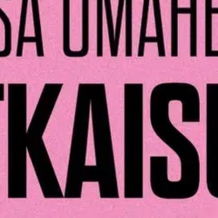
stin pakettiautomaattiin tai palvelupisteesee