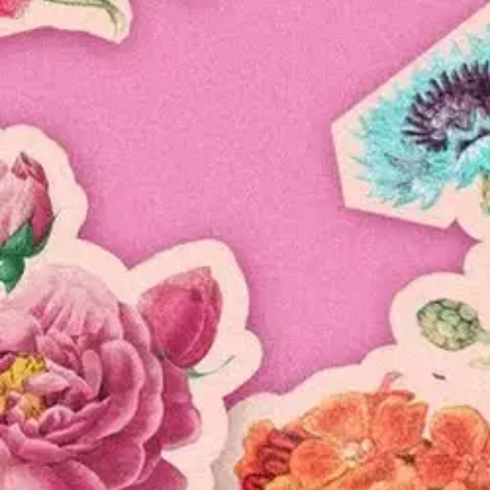
Ohjeet
Ensitilaajan pikaopas
Myymälänouto
Palautukset
Reklamaatio
Takuu ja huolto
Toimitustavat
Maksutavat
Asennuspalvelut
Tilaus- ja toimitusehdot
Käyttöehdot
Tietosuojakäytäntö
Saavutettavuus
Vastuullisuus
Sivukartta
Mitä pidät Prisma.fi-verkkokaupasta?
Asiakaspalvelu
Usein kysytyt kysymykset
Ota yhteyttä asiakaspalveluun
Bonus ja asiakasomistajuus