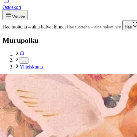
Ostoskori
Valikko
Hae tuotteita – aina halvat hinnat
Hae
Murupolku
…
Yhteiskunta
Murupolku
Etusivu
Kirjat
Tietokirjat
Yhteiskunta
Omaheimo, Ratkaisuja läskeille
Tuotekuvat- ja videot
Ohita tuotekuva