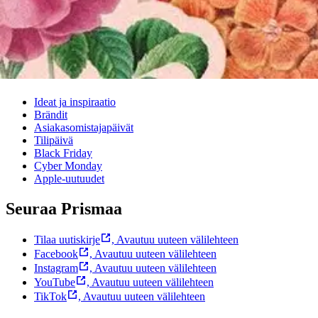
Prisma-myymälöiden yhteystiedot
Mikä on Prisma?
Palvelut Prismassa
Muuta evästeasetuksia
Suosittelemme
Ideat ja inspiraatio
Brändit
Asiakasomistajapäivät
Tilipäivä
Black Friday
Cyber Monday
Apple-uutuudet
Seuraa Prismaa
Tilaa uutiskirje
,
Avautuu uuteen välilehteen
Facebook
,
Avautuu uuteen välilehteen
Instagram
,
Avautuu uuteen välilehteen
YouTube
,
Avautuu uuteen välilehteen
TikTok
,
Avautuu uuteen välilehteen