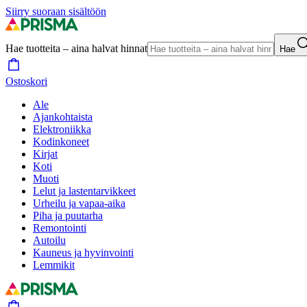
Siirry suoraan sisältöön
Hae tuotteita – aina halvat hinnat
Hae
Ostoskori
Ale
Ajankohtaista
Elektroniikka
Kodinkoneet
Kirjat
Koti
Muoti
Lelut ja lastentarvikkeet
Urheilu ja vapaa-aika
Piha ja puutarha
Remontointi
Autoilu
Kauneus ja hyvinvointi
Lemmikit