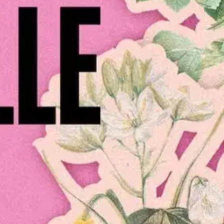
hammaslääkärillä ei voi käydä saamatta laihdutusohjeita? Miksi
kin housuissa taskuja? Miksi elokuvan läskin pitää olla joko koominen
suja läskeille on kokoelma kirjoituksia, joita ryydittävät raivo ja
tioista ja rakenteista niiden takana.