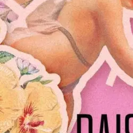
Asiakasomistaja-alennus
-15 %
Avaa kuva suurempana
Karusellin nuolipainikkeet
Kustantamo S&S
Omaheimo, Ratkaisuja läskeille
21,76 €
Asiakasomistajahinta
Hinta ilman S-Etukorttia:
25,60 €
Verkkokaupan hinta
Valitse toimitustapa