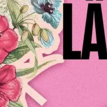
Miksi läskinä eläminen on pahinta, mitä ihmiselle voi tapahtua? Entä 
painoindeksi pitäisi poistaa maailmasta? Miltä tuntuu, kun syömistä k
sivuhenkilö tai epätoivoinen luuseri? Millaista on elää, kun maailma ope
huumori. Omaheimo kuljettaa teksteissään rinnakkain omakohtaisia hava
Näytä lisää
tuotekuvausta
Ominaisuudet
Oletko tyytyväinen tuotetietoihin?
Ovatko tuotetiedot riittävät? Jos tuotetiedoissa on puutteita tai niitä v
Anna palautetta
,
Avautuu uuteen välilehteen
Verkkokauppa