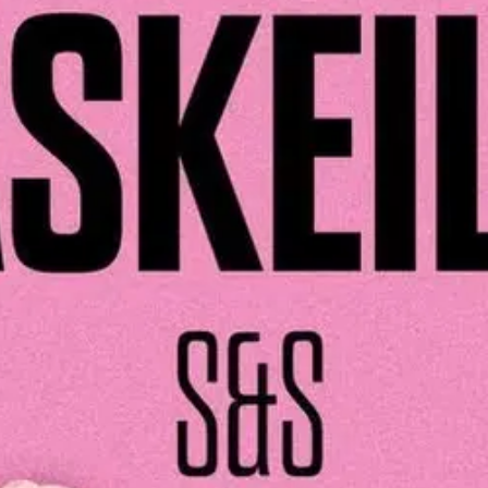
millä tavalla normista poikkeava keho rajoittaa? Millaista on, kun edes 
ommentoidaan ja siihen puututaan? Miksei läskeille ole tuoleja eikä läs
ttaa, että...
omaa olemusta on syytä selitellä, häivyttää ja hävetä? Ratkai
intoja ja tutkimustietoa kehonormatiivisuudesta, lihavuuden representaa
oisi muuten parantaa, anna palautetta.