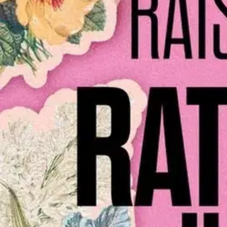
Nouto myymälästä
Toimitus
Ei saatavilla
Ei saatavilla
Ilmainen toimitus yli 100 €:n tilauksille Po
Etu ei koske Suuri‑lisäpalvelulla toimitettavia tuotteita.
Tarkista myymäläsaatavuus
Ei saatavilla
Tuotekuvaus