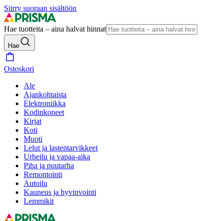
Siirry suoraan sisältöön
Hae tuotteita – aina halvat hinnat
Hae
Ostoskori
Ale
Ajankohtaista
Elektroniikka
Kodinkoneet
Kirjat
Koti
Muoti
Lelut ja lastentarvikkeet
Urheilu ja vapaa-aika
Piha ja puutarha
Remontointi
Autoilu
Kauneus ja hyvinvointi
Lemmikit