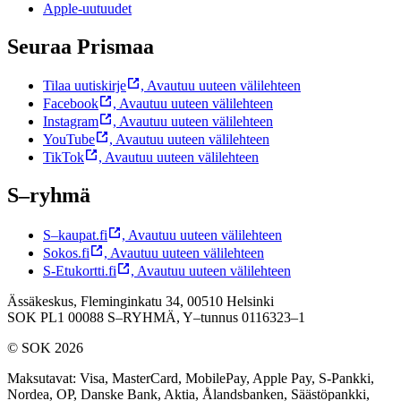
Apple-uutuudet
Seuraa Prismaa
Tilaa uutiskirje
,
Avautuu uuteen välilehteen
Facebook
,
Avautuu uuteen välilehteen
Instagram
,
Avautuu uuteen välilehteen
YouTube
,
Avautuu uuteen välilehteen
TikTok
,
Avautuu uuteen välilehteen
S–ryhmä
S–kaupat.fi
,
Avautuu uuteen välilehteen
Sokos.fi
,
Avautuu uuteen välilehteen
S-Etukortti.fi
,
Avautuu uuteen välilehteen
Ässäkeskus, Fleminginkatu 34, 00510 Helsinki
SOK PL1 00088 S–RYHMÄ,
Y–tunnus 0116323–1
© SOK 2026
Maksutavat
:
Visa, MasterCard, MobilePay, Apple Pay, S-Pankki,
Nordea, OP, Danske Bank, Aktia, Ålandsbanken, Säästöpankki,