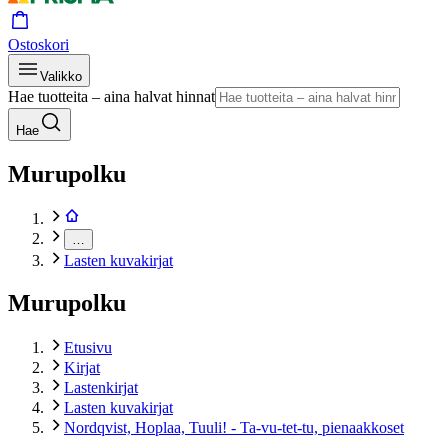
Ostoskori
Valikko
Hae tuotteita – aina halvat hinnat
Hae
Murupolku
…
Lasten kuvakirjat
Murupolku
Etusivu
Kirjat
Lastenkirjat
Lasten kuvakirjat
Nordqvist, Hoplaa, Tuuli! - Ta-vu-tet-tu, pienaakkoset