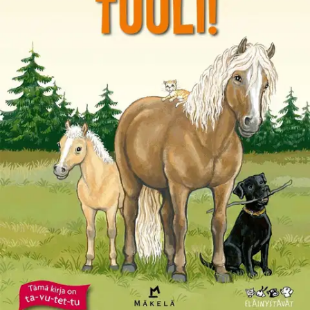
Ei saatavilla
Tuotekuvaus
Aapo ja äiti hoitavat hevosiaan Tuulia ja Tottoa. Aapo harjaa, äiti
suitsee ja sitten Aapo nousee Tuulin satulaan. Ratsastaessaan Aapo
on karjapaimen, intiaani ja ritari!
Ominaisuudet
Oletko tyytyväinen tuotetietoihin?
Ovatko tuotetiedot riittävät? Jos tuotetiedoissa on puutteita tai niitä
voisi muuten parantaa, anna palautetta.