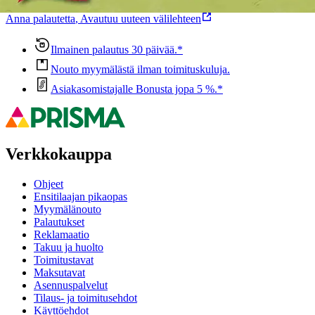
Anna palautetta
,
Avautuu uuteen välilehteen
Ilmainen palautus 30 päivää.*
Nouto myymälästä ilman toimituskuluja.
Asiakasomistajalle Bonusta jopa 5 %.*
Verkkokauppa
Ohjeet
Ensitilaajan pikaopas
Myymälänouto
Palautukset
Reklamaatio
Takuu ja huolto
Toimitustavat
Maksutavat
Asennuspalvelut
Tilaus- ja toimitusehdot
Käyttöehdot