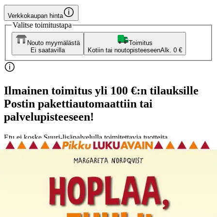
Verkkokaupan hinta
Valitse toimitustapa
Nouto myymälästä
Toimitus
Ei saatavilla
Kotiin tai noutopisteeseen
Alk. 0 €
Ilmainen toimitus yli 100 €:n tilauksille
Postin pakettiautomaattiin tai
palvelupisteeseen!
Etu ei koske Suuri‑lisäpalvelulla toimitettavia tuotteita.
Tarkista myymäläsaatavuus