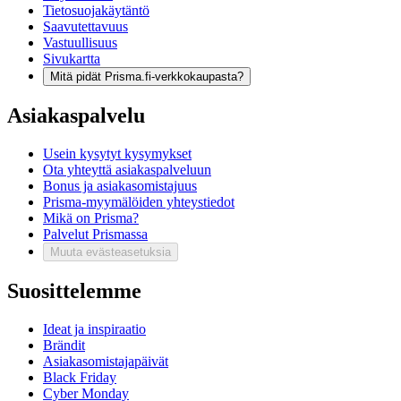
Tietosuojakäytäntö
Saavutettavuus
Vastuullisuus
Sivukartta
Mitä pidät Prisma.fi-verkkokaupasta?
Asiakaspalvelu
Usein kysytyt kysymykset
Ota yhteyttä asiakaspalveluun
Bonus ja asiakasomistajuus
Prisma-myymälöiden yhteystiedot
Mikä on Prisma?
Palvelut Prismassa
Muuta evästeasetuksia
Suosittelemme
Ideat ja inspiraatio
Brändit
Asiakasomistajapäivät
Black Friday
Cyber Monday