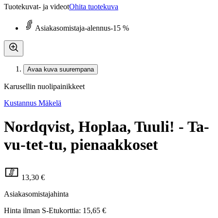
Tuotekuvat- ja videot
Ohita tuotekuva
Asiakasomistaja-alennus
-15 %
Avaa kuva suurempana
Karusellin nuolipainikkeet
Kustannus Mäkelä
Nordqvist, Hoplaa, Tuuli! - Ta-
vu-tet-tu, pienaakkoset
13,30 €
Asiakasomistajahinta
Hinta ilman S-Etukorttia:
15,65 €