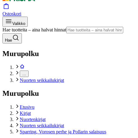
Ostoskori
Valikko
Hae tuotteita – aina halvat hinnat
Hae
Murupolku
…
Nuorten seikkailukirjat
Murupolku
Etusivu
Kirjat
Nuortenkirjat
Nuorten seikkailukirjat
Sparring, Vorosen perhe ja Pollarin salaisuus