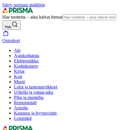
Siirry suoraan sisältöön
Hae tuotteita – aina halvat hinnat
Hae
Ostoskori
Ale
Ajankohtaista
Elektroniikka
Kodinkoneet
Kirjat
Koti
Muoti
Lelut ja lastentarvikkeet
Urheilu ja vapaa-aika
Piha ja puutarha
Remontointi
Autoilu
Kauneus ja hyvinvointi
Lemmikit