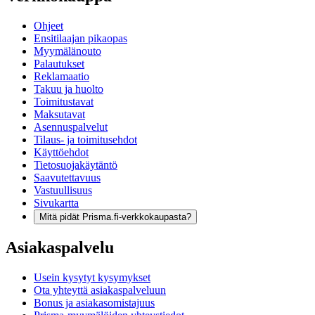
Ohjeet
Ensitilaajan pikaopas
Myymälänouto
Palautukset
Reklamaatio
Takuu ja huolto
Toimitustavat
Maksutavat
Asennuspalvelut
Tilaus- ja toimitusehdot
Käyttöehdot
Tietosuojakäytäntö
Saavutettavuus
Vastuullisuus
Sivukartta
Mitä pidät Prisma.fi-verkkokaupasta?
Asiakaspalvelu
Usein kysytyt kysymykset
Ota yhteyttä asiakaspalveluun
Bonus ja asiakasomistajuus