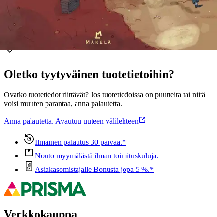
Ominaisuudet
Oletko tyytyväinen tuotetietoihin?
Ovatko tuotetiedot riittävät? Jos tuotetiedoissa on puutteita tai niitä
voisi muuten parantaa, anna palautetta.
Anna palautetta
,
Avautuu uuteen välilehteen
Ilmainen palautus 30 päivää.*
Nouto myymälästä ilman toimituskuluja.
Asiakasomistajalle Bonusta jopa 5 %.*
Verkkokauppa