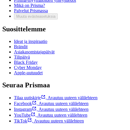
Prisma-myymälöiden yhteystiedot
Mikä on Prisma?
Palvelut Prismassa
Muuta evästeasetuksia
Suosittelemme
Ideat ja inspiraatio
Brändit
Asiakasomistajapäivät
Tilipäivä
Black Friday
Cyber Monday
Apple-uutuudet
Seuraa Prismaa
Tilaa uutiskirje
,
Avautuu uuteen välilehteen
Facebook
,
Avautuu uuteen välilehteen
Instagram
,
Avautuu uuteen välilehteen
YouTube
,
Avautuu uuteen välilehteen
TikTok
,
Avautuu uuteen välilehteen