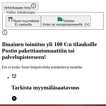
Verkkokaupan hinta
Valitse toimitustapa
Nouto myymälästä
Toimitus
Ei saatavilla
Kotiin tai noutopisteeseen
Alk. 0 €
Ilmainen toimitus yli 100 €:n tilauksille
Postin pakettiautomaattiin tai
palvelupisteeseen!
Etu ei koske Suuri‑lisäpalvelulla toimitettavia tuotteita.
Tarkista myymäläsaatavuus