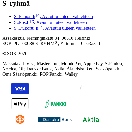
S–ryhmä
S–kaupat.fi
,
Avautuu uuteen välilehteen
Sokos.fi
,
Avautuu uuteen välilehteen
S-Etukortti.fi
,
Avautuu uuteen välilehteen
Ässäkeskus, Fleminginkatu 34, 00510 Helsinki
SOK PL1 00088 S–RYHMÄ,
Y–tunnus 0116323–1
© SOK 2026
Maksutavat
:
Visa, MasterCard, MobilePay, Apple Pay, S-Pankki,
Nordea, OP, Danske Bank, Aktia, Ålandsbanken, Säästöpankki,
Oma Säästöpankki, POP Pankki, Walley