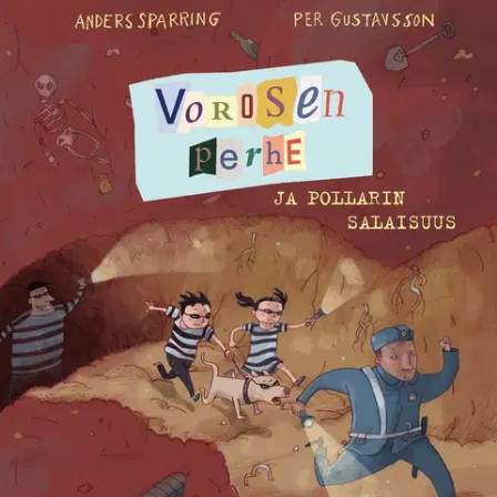
Ei saatavilla
Tuotekuvaus
Nelli herää aikaisin ja löytää ulkoa väsyneen Jeppe Pollarin. Jeppe
väittää, että hänen talossaan kummittelee, ja siksi hän on nukkunut
koko yön nurmikolla. Rohkea Nelli tutkii talon ja löytää
makuuhuoneen lipaston päältä Kansallismuseosta varastetun
kultatimantin. Mitä kummaa - Jeppe Pollarihan on poliisi! Nelli,
Viivi-äiti ja Otto-isä päättävät pihistää timantin, mutta isoveli-Niilo
on huolissaan. Hän ei halua Jepen pahoittavan mieltään.
Ryöstöaikeet kuitenkin kariutuvat, sillä sekä Jeppe Pollari että
kultatimantti katoavat jäljettömiin. Hetkinen, onhan tuolla jälkiä -
Jepen ja kummituksen multaisia jalanjälkiä, jotka johtavat suoraan
pimeään tunneliin... Vorosen rosvoperheestä kertovat tarinat
hurmaavat riemukkaalla huumorillaan. Helppolukuiset ja runsaasti
kuvitetut kirjat ovat täydellinen silta kuva- ja lukukirjojen välillä 6-9-
vuotiaille.
Näytä lisää
tuotekuvausta