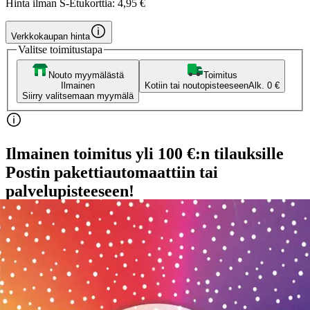
Hinta ilman S-Etukorttia:
4,95 €
Verkkokaupan hinta
Valitse toimitustapa
Nouto myymälästä
Toimitus
Ilmainen
Kotiin tai noutopisteeseen
Alk. 0 €
Siirry valitsemaan myymälä
Ilmainen toimitus yli 100 €:n tilauksille
Postin pakettiautomaattiin tai
palvelupisteeseen!
Etu ei koske Suuri‑lisäpalvelulla toimitettavia tuotteita.
Tarkista myymäläsaatavuus