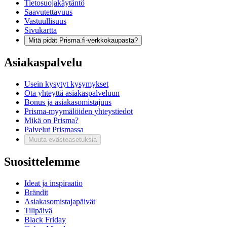
Tietosuojakäytäntö
Saavutettavuus
Vastuullisuus
Sivukartta
Mitä pidät Prisma.fi-verkkokaupasta?
Asiakaspalvelu
Usein kysytyt kysymykset
Ota yhteyttä asiakaspalveluun
Bonus ja asiakasomistajuus
Prisma-myymälöiden yhteystiedot
Mikä on Prisma?
Palvelut Prismassa
Muuta evästeasetuksia
Suosittelemme
Ideat ja inspiraatio
Brändit
Asiakasomistajapäivät
Tilipäivä
Black Friday