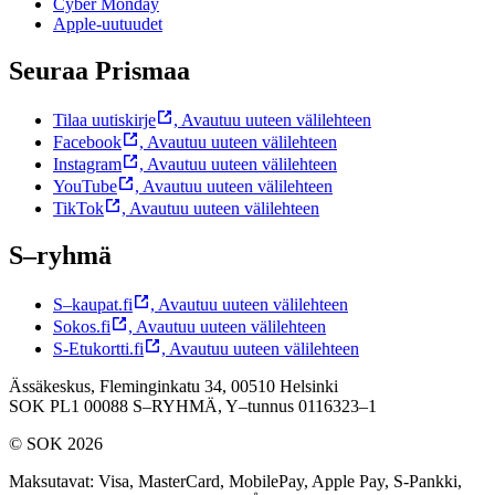
Cyber Monday
Apple-uutuudet
Seuraa Prismaa
Tilaa uutiskirje
,
Avautuu uuteen välilehteen
Facebook
,
Avautuu uuteen välilehteen
Instagram
,
Avautuu uuteen välilehteen
YouTube
,
Avautuu uuteen välilehteen
TikTok
,
Avautuu uuteen välilehteen
S–ryhmä
S–kaupat.fi
,
Avautuu uuteen välilehteen
Sokos.fi
,
Avautuu uuteen välilehteen
S-Etukortti.fi
,
Avautuu uuteen välilehteen
Ässäkeskus, Fleminginkatu 34, 00510 Helsinki
SOK PL1 00088 S–RYHMÄ,
Y–tunnus 0116323–1
© SOK 2026
Maksutavat
:
Visa, MasterCard, MobilePay, Apple Pay, S-Pankki,