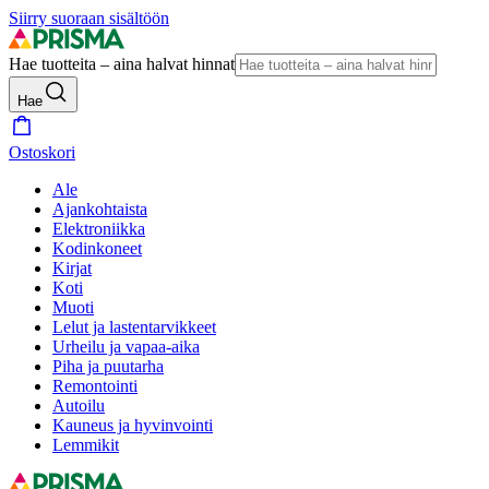
Siirry suoraan sisältöön
Hae tuotteita – aina halvat hinnat
Hae
Ostoskori
Ale
Ajankohtaista
Elektroniikka
Kodinkoneet
Kirjat
Koti
Muoti
Lelut ja lastentarvikkeet
Urheilu ja vapaa-aika
Piha ja puutarha
Remontointi
Autoilu
Kauneus ja hyvinvointi
Lemmikit