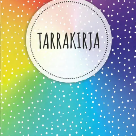
Tuotekuvaus
A5-kokoinen tarrakirja sisältää 10 sivua, joihin voi liimata
mieluisimmat tarrat talteen. Sivuissa on muovipinnoite, jolloin tarrat
ovat helposti uudelleen käytettäviä.
Ominaisuudet
Oletko tyytyväinen tuotetietoihin?
Ovatko tuotetiedot riittävät? Jos tuotetiedoissa on puutteita tai niitä
voisi muuten parantaa, anna palautetta.