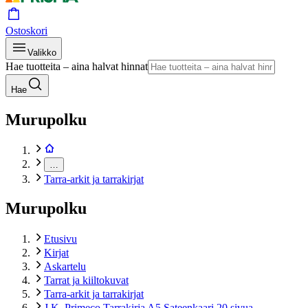
Ostoskori
Valikko
Hae tuotteita – aina halvat hinnat
Hae
Murupolku
…
Tarra-arkit ja tarrakirjat
Murupolku
Etusivu
Kirjat
Askartelu
Tarrat ja kiiltokuvat
Tarra-arkit ja tarrakirjat
J.K. Primeco Tarrakirja A5 Sateenkaari 20 sivua