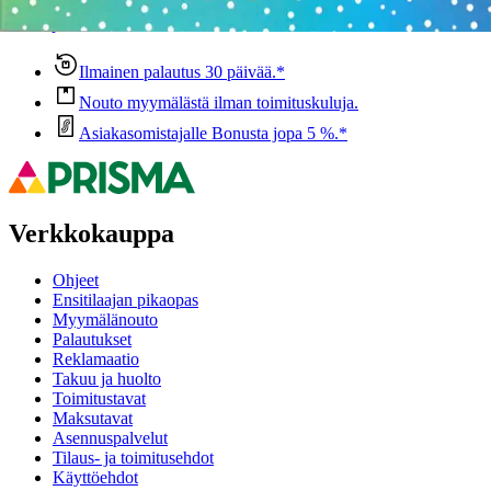
Anna palautetta
,
Avautuu uuteen välilehteen
Ilmainen palautus 30 päivää.*
Nouto myymälästä ilman toimituskuluja.
Asiakasomistajalle Bonusta jopa 5 %.*
Verkkokauppa
Ohjeet
Ensitilaajan pikaopas
Myymälänouto
Palautukset
Reklamaatio
Takuu ja huolto
Toimitustavat
Maksutavat
Asennuspalvelut
Tilaus- ja toimitusehdot
Käyttöehdot