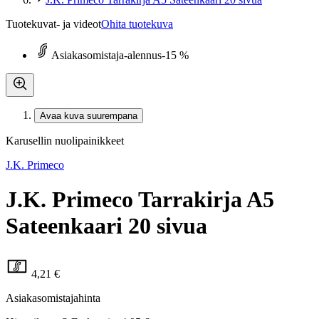
Tuotekuvat- ja videot
Ohita tuotekuva
Asiakasomistaja-alennus
-15 %
Avaa kuva suurempana
Karusellin nuolipainikkeet
J.K. Primeco
J.K. Primeco Tarrakirja A5
Sateenkaari 20 sivua
4,21 €
Asiakasomistajahinta