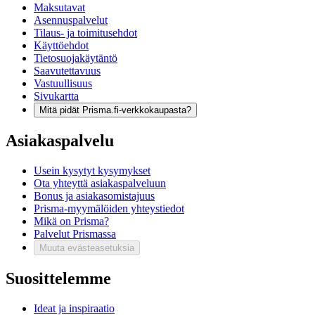
Maksutavat
Asennuspalvelut
Tilaus- ja toimitusehdot
Käyttöehdot
Tietosuojakäytäntö
Saavutettavuus
Vastuullisuus
Sivukartta
Mitä pidät Prisma.fi-verkkokaupasta?
Asiakaspalvelu
Usein kysytyt kysymykset
Ota yhteyttä asiakaspalveluun
Bonus ja asiakasomistajuus
Prisma-myymälöiden yhteystiedot
Mikä on Prisma?
Palvelut Prismassa
Muuta evästeasetuksia
Suosittelemme
Ideat ja inspiraatio