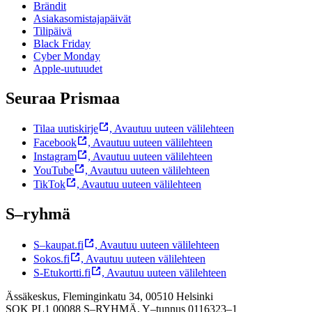
Brändit
Asiakasomistajapäivät
Tilipäivä
Black Friday
Cyber Monday
Apple-uutuudet
Seuraa Prismaa
Tilaa uutiskirje
,
Avautuu uuteen välilehteen
Facebook
,
Avautuu uuteen välilehteen
Instagram
,
Avautuu uuteen välilehteen
YouTube
,
Avautuu uuteen välilehteen
TikTok
,
Avautuu uuteen välilehteen
S–ryhmä
S–kaupat.fi
,
Avautuu uuteen välilehteen
Sokos.fi
,
Avautuu uuteen välilehteen
S-Etukortti.fi
,
Avautuu uuteen välilehteen
Ässäkeskus, Fleminginkatu 34, 00510 Helsinki
SOK PL1 00088 S–RYHMÄ,
Y–tunnus 0116323–1