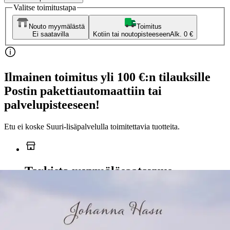
Valitse toimitustapa
Nouto myymälästä
Toimitus
Ei saatavilla
Kotiin tai noutopisteeseen
Alk. 0 €
Ilmainen toimitus yli 100 €:n tilauksille
Postin pakettiautomaattiin tai
palvelupisteeseen!
Etu ei koske Suuri‑lisäpalvelulla toimitettavia tuotteita.
Tarkista myymäläsaatavuus
Ei saatavilla