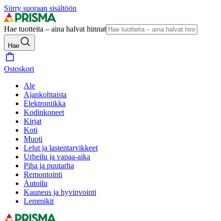
Siirry suoraan sisältöön
Hae tuotteita – aina halvat hinnat
Hae
Ostoskori
Ale
Ajankohtaista
Elektroniikka
Kodinkoneet
Kirjat
Koti
Muoti
Lelut ja lastentarvikkeet
Urheilu ja vapaa-aika
Piha ja puutarha
Remontointi
Autoilu
Kauneus ja hyvinvointi
Lemmikit