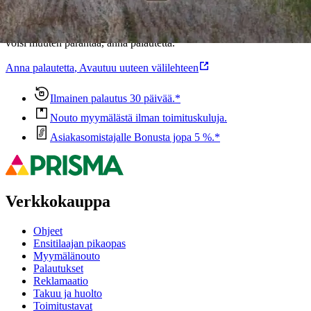
Oletko tyytyväinen tuotetietoihin?
Ovatko tuotetiedot riittävät? Jos tuotetiedoissa on puutteita tai niitä
voisi muuten parantaa, anna palautetta.
Anna palautetta
,
Avautuu uuteen välilehteen
Ilmainen palautus 30 päivää.*
Nouto myymälästä ilman toimituskuluja.
Asiakasomistajalle Bonusta jopa 5 %.*
Verkkokauppa
Ohjeet
Ensitilaajan pikaopas
Myymälänouto
Palautukset
Reklamaatio
Takuu ja huolto
Toimitustavat