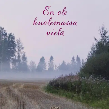
Tuotekuvaus
Elämänmakuisessa runokirjassa pureudutaan syvälle elämän ja
kuoleman kysymyksiin. Rintasyöpädiagnoosin jälkeen mikään ei ole
niin kuin ennen. Pian pintaan nousee toivo: en ole kuolemassa vielä.
Kirjailijan ottamilla valokuvilla kuvitettu teos luo tunnelmia, tarttuu
ohikiitäviin hetkiin ja tarkastelee maailmaa uuden tilanteen tuomien
silmälasien läpi. Pianonsoiton lehtori, filosofian tohtori Johanna
Hasu on kirjoittanut aiemmin kaksi runokirjaa, pianonsoiton
alkeisoppikirjan Klaavi Kettu Musiikkimaassa sekä psykologisen
trillerin Roihu.
Ominaisuudet