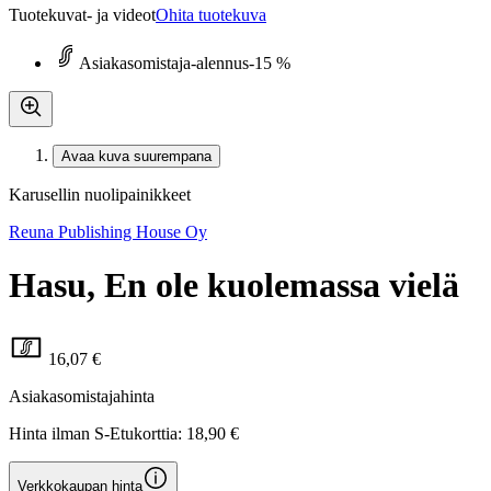
Tuotekuvat- ja videot
Ohita tuotekuva
Asiakasomistaja-alennus
-15 %
Avaa kuva suurempana
Karusellin nuolipainikkeet
Reuna Publishing House Oy
Hasu, En ole kuolemassa vielä
16,07 €
Asiakasomistajahinta
Hinta ilman S-Etukorttia:
18,90 €
Verkkokaupan hinta