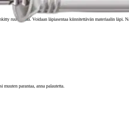
tty ruuvinaula. Voidaan läpiasentaa kiinnitettävän materiaalin läpi. Na
oisi muuten parantaa, anna palautetta.