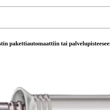
stin pakettiautomaattiin tai palvelupisteesee