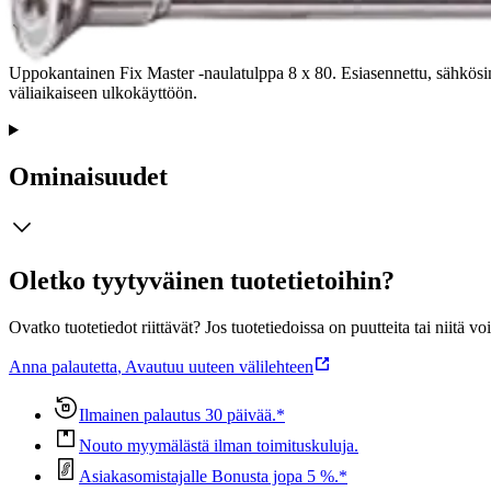
Uppokantainen Fix Master -naulatulppa 8 x 80. Esiasennettu, sähkösinki
väliaikaiseen ulkokäyttöön.
Ominaisuudet
Oletko tyytyväinen tuotetietoihin?
Ovatko tuotetiedot riittävät? Jos tuotetiedoissa on puutteita tai niitä v
Anna palautetta
,
Avautuu uuteen välilehteen
Ilmainen palautus 30 päivää.*
Nouto myymälästä ilman toimituskuluja.
Asiakasomistajalle Bonusta jopa 5 %.*