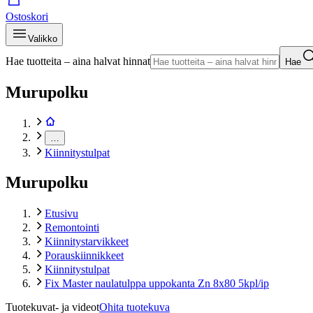
Ostoskori
Valikko
Hae tuotteita – aina halvat hinnat
Hae
Murupolku
…
Kiinnitystulpat
Murupolku
Etusivu
Remontointi
Kiinnitystarvikkeet
Porauskiinnikkeet
Kiinnitystulpat
Fix Master naulatulppa uppokanta Zn 8x80 5kpl/ip
Tuotekuvat- ja videot
Ohita tuotekuva