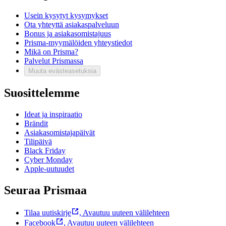
Usein kysytyt kysymykset
Ota yhteyttä asiakaspalveluun
Bonus ja asiakasomistajuus
Prisma-myymälöiden yhteystiedot
Mikä on Prisma?
Palvelut Prismassa
Muuta evästeasetuksia
Suosittelemme
Ideat ja inspiraatio
Brändit
Asiakasomistajapäivät
Tilipäivä
Black Friday
Cyber Monday
Apple-uutuudet
Seuraa Prismaa
Tilaa uutiskirje
,
Avautuu uuteen välilehteen
Facebook
,
Avautuu uuteen välilehteen