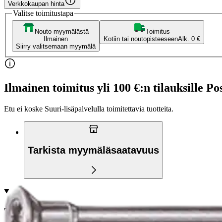
Verkkokaupan hinta
Valitse toimitustapa
Nouto myymälästä
Toimitus
Ilmainen
Kotiin tai noutopisteeseen
Alk. 0 €
Siirry valitsemaan myymälä
Ilmainen toimitus yli 100 €:n tilauksille Po
Etu ei koske Suuri‑lisäpalvelulla toimitettavia tuotteita.
Tarkista myymäläsaatavuus
Tuotekuvaus