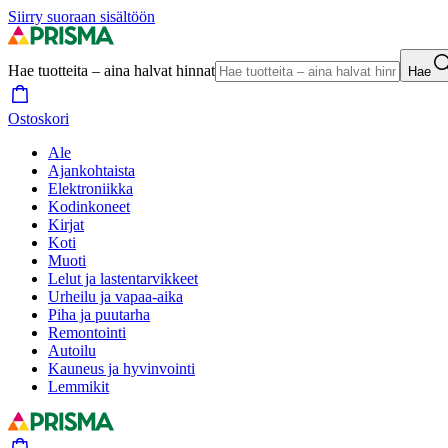
Siirry suoraan sisältöön
Hae tuotteita – aina halvat hinnat
Hae
Ostoskori
Ale
Ajankohtaista
Elektroniikka
Kodinkoneet
Kirjat
Koti
Muoti
Lelut ja lastentarvikkeet
Urheilu ja vapaa-aika
Piha ja puutarha
Remontointi
Autoilu
Kauneus ja hyvinvointi
Lemmikit