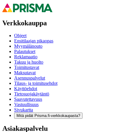
Verkkokauppa
Ohjeet
Ensitilaajan pikaopas
Myymälänouto
Palautukset
Reklamaatio
Takuu ja huolto
Toimitustavat
Maksutavat
Asennuspalvelut
Tilaus- ja toimitusehdot
Käyttöehdot
Tietosuojakäytäntö
Saavutettavuus
Vastuullisuus
Sivukartta
Mitä pidät Prisma.fi-verkkokaupasta?
Asiakaspalvelu