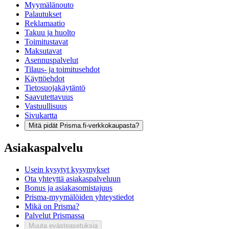
Myymälänouto
Palautukset
Reklamaatio
Takuu ja huolto
Toimitustavat
Maksutavat
Asennuspalvelut
Tilaus- ja toimitusehdot
Käyttöehdot
Tietosuojakäytäntö
Saavutettavuus
Vastuullisuus
Sivukartta
Mitä pidät Prisma.fi-verkkokaupasta?
Asiakaspalvelu
Usein kysytyt kysymykset
Ota yhteyttä asiakaspalveluun
Bonus ja asiakasomistajuus
Prisma-myymälöiden yhteystiedot
Mikä on Prisma?
Palvelut Prismassa
Muuta evästeasetuksia