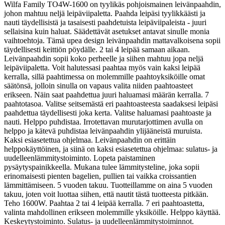
Wilfa Family TO4W-1600 on tyylikäs pohjoismainen leivänpaahdin,
johon mahtuu neljä leipäviipaletta. Paahda leipäsi tyylikkäästi ja
nauti täydellisistä ja tasaisesti paahdetuista leipäviipaleista - juuri
sellaisina kuin haluat. Säädettävät asetukset antavat sinulle monia
vaihtoehtoja. Tämä upea design leivänpaahdin mattavalkoisena sopii
täydellisesti keittiön pöydälle. 2 tai 4 leipää samaan aikaan.
Leivänpaahdin sopii koko perheelle ja siihen mahtuu jopa neljä
leipäviipaletta.
Voit halutessasi paahtaa myös vain kaksi leipää
kerralla, sillä paahtimessa on molemmille paahtoyksiköille omat
säätönsä, jolloin sinulla on vapaus valita niiden paahtoasteet
erikseen. Näin saat paahdettua juuri haluamasi määrän kerralla. 7
paahtotasoa. Valitse seitsemästä eri paahtoasteesta saadaksesi leipäsi
paahdettua täydellisesti joka kerta. Valitse haluamasi paahtoaste ja
nauti. Helppo puhdistaa. Irrotettavan murutarjottimen avulla on
helppo ja kätevä puhdistaa leivänpaahdin ylijääneistä muruista.
Kaksi esiasetettua ohjelmaa. Leivänpaahdin on erittäin
helppokäyttöinen, ja siinä on kaksi esiasetettua ohjelmaa: sulatus- ja
uudelleenlämmitystoiminto. Lopeta paistaminen
pysäytyspainikkeella. Mukana tulee lämmitysteline, joka sopii
erinomaisesti pienten bagelien, pullien tai vaikka croissantien
lämmittämiseen. 5 vuoden takuu. Tuotteillamme on aina 5 vuoden
takuu, joten voit luottaa siihen, että nautit tästä tuotteesta pitkään.
Teho 1600W. Paahtaa 2 tai 4 leipää kerralla. 7 eri paahtoastetta,
valinta mahdollinen erikseen molemmille yksiköille. Helppo käyttää.
Keskeytystoiminto. Sulatus- ja uudelleenlämmitystoiminnot.