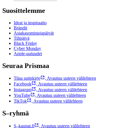
Suosittelemme
Ideat ja inspiraatio
Brändit
Asiakasomistajapäivät
Tilipäivä
Black Friday
Cyber Monday
Apple-uutuudet
Seuraa Prismaa
Tilaa uutiskirje
,
Avautuu uuteen välilehteen
Facebook
,
Avautuu uuteen välilehteen
Instagram
,
Avautuu uuteen välilehteen
YouTube
,
Avautuu uuteen välilehteen
TikTok
,
Avautuu uuteen välilehteen
S–ryhmä
S–kaupat.fi
,
Avautuu uuteen välilehteen