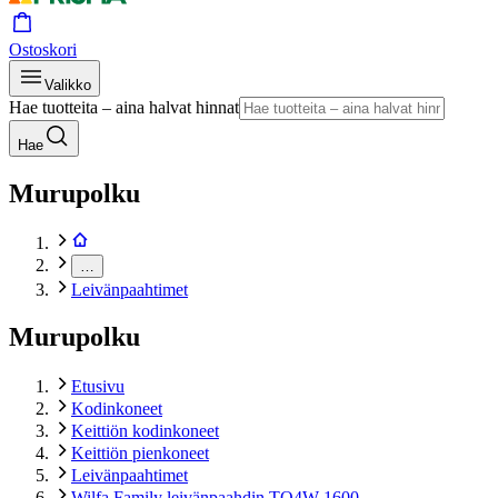
Ostoskori
Valikko
Hae tuotteita – aina halvat hinnat
Hae
Murupolku
…
Leivänpaahtimet
Murupolku
Etusivu
Kodinkoneet
Keittiön kodinkoneet
Keittiön pienkoneet
Leivänpaahtimet
Wilfa Family leivänpaahdin TO4W-1600