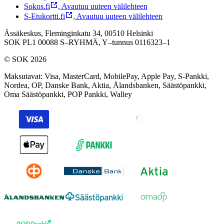
Sokos.fi
,
Avautuu uuteen välilehteen
S-Etukortti.fi
,
Avautuu uuteen välilehteen
Ässäkeskus, Fleminginkatu 34, 00510 Helsinki
SOK PL1 00088 S–RYHMÄ,
Y–tunnus 0116323–1
© SOK 2026
Maksutavat
:
Visa, MasterCard, MobilePay, Apple Pay, S-Pankki,
Nordea, OP, Danske Bank, Aktia, Ålandsbanken, Säästöpankki,
Oma Säästöpankki, POP Pankki, Walley