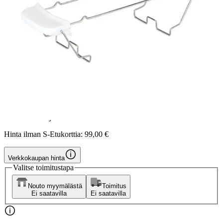
Wilfa
Wilfa Family leivänpaahdin
TO4W-1600
84,15 €
Asiakasomistajahinta
Hinta ilman S-Etukorttia:
99,00 €
Verkkokaupan hinta
Valitse toimitustapa
Nouto myymälästä
Toimitus
Ei saatavilla
Ei saatavilla