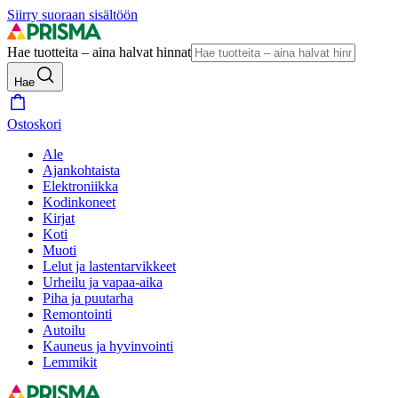
Siirry suoraan sisältöön
Hae tuotteita – aina halvat hinnat
Hae
Ostoskori
Ale
Ajankohtaista
Elektroniikka
Kodinkoneet
Kirjat
Koti
Muoti
Lelut ja lastentarvikkeet
Urheilu ja vapaa-aika
Piha ja puutarha
Remontointi
Autoilu
Kauneus ja hyvinvointi
Lemmikit