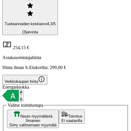
Tuotearvioiden keskiarvo
4,3
/5
(3)
arviota
254,15 €
Asiakasomistajahinta
Hinta ilman S-Etukorttia:
299,00 €
Verkkokaupan hinta
Energialuokka
Valitse toimitustapa
Nouto myymälästä
Toimitus
Ilmainen
Ei saatavilla
Siirry valitsemaan myymälä