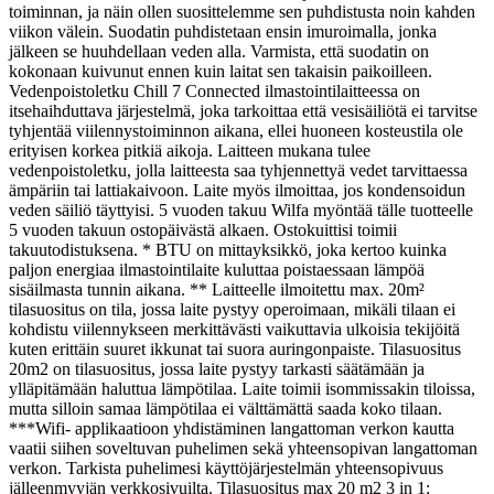
toiminnan, ja näin ollen suosittelemme sen puhdistusta noin kahden
viikon välein. Suodatin puhdistetaan ensin imuroimalla, jonka
jälkeen se huuhdellaan veden alla. Varmista, että suodatin on
kokonaan kuivunut ennen kuin laitat sen takaisin paikoilleen.
Vedenpoistoletku Chill 7 Connected ilmastointilaitteessa on
itsehaihduttava järjestelmä, joka tarkoittaa että vesisäiliötä ei tarvitse
tyhjentää viilennystoiminnon aikana, ellei huoneen kosteustila ole
erityisen korkea pitkiä aikoja. Laitteen mukana tulee
vedenpoistoletku, jolla laitteesta saa tyhjennettyä vedet tarvittaessa
ämpäriin tai lattiakaivoon. Laite myös ilmoittaa, jos kondensoidun
veden säiliö täyttyisi. 5 vuoden takuu Wilfa myöntää tälle tuotteelle
5 vuoden takuun ostopäivästä alkaen. Ostokuittisi toimii
takuutodistuksena. * BTU on mittayksikkö, joka kertoo kuinka
paljon energiaa ilmastointilaite kuluttaa poistaessaan lämpöä
sisäilmasta tunnin aikana. ** Laitteelle ilmoitettu max. 20m²
tilasuositus on tila, jossa laite pystyy operoimaan, mikäli tilaan ei
kohdistu viilennykseen merkittävästi vaikuttavia ulkoisia tekijöitä
kuten erittäin suuret ikkunat tai suora auringonpaiste. Tilasuositus
20m2 on tilasuositus, jossa laite pystyy tarkasti säätämään ja
ylläpitämään haluttua lämpötilaa. Laite toimii isommissakin tiloissa,
mutta silloin samaa lämpötilaa ei välttämättä saada koko tilaan.
***Wifi- applikaatioon yhdistäminen langattoman verkon kautta
vaatii siihen soveltuvan puhelimen sekä yhteensopivan langattoman
verkon. Tarkista puhelimesi käyttöjärjestelmän yhteensopivuus
jälleenmyyjän verkkosivuilta. Tilasuositus max 20 m2 3 in 1: