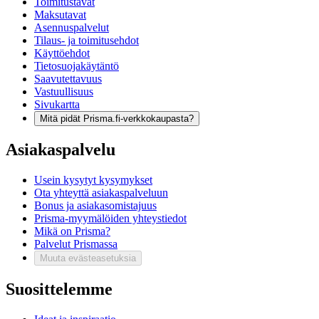
Toimitustavat
Maksutavat
Asennuspalvelut
Tilaus- ja toimitusehdot
Käyttöehdot
Tietosuojakäytäntö
Saavutettavuus
Vastuullisuus
Sivukartta
Mitä pidät Prisma.fi-verkkokaupasta?
Asiakaspalvelu
Usein kysytyt kysymykset
Ota yhteyttä asiakaspalveluun
Bonus ja asiakasomistajuus
Prisma-myymälöiden yhteystiedot
Mikä on Prisma?
Palvelut Prismassa
Muuta evästeasetuksia
Suosittelemme