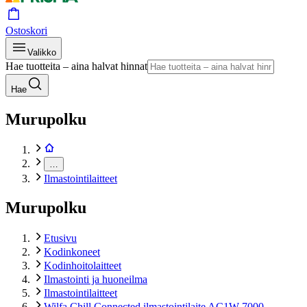
Ostoskori
Valikko
Hae tuotteita – aina halvat hinnat
Hae
Murupolku
…
Ilmastointilaitteet
Murupolku
Etusivu
Kodinkoneet
Kodinhoitolaitteet
Ilmastointi ja huoneilma
Ilmastointilaitteet
Wilfa Chill Connected ilmastointilaite AC1W-7000