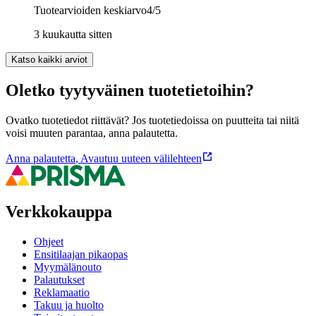
Tuotearvioiden keskiarvo
4
/5
3 kuukautta sitten
Katso kaikki arviot
Oletko tyytyväinen tuotetietoihin?
Ovatko tuotetiedot riittävät? Jos tuotetiedoissa on puutteita tai niitä
voisi muuten parantaa, anna palautetta.
Anna palautetta
,
Avautuu uuteen välilehteen
Verkkokauppa
Ohjeet
Ensitilaajan pikaopas
Myymälänouto
Palautukset
Reklamaatio
Takuu ja huolto