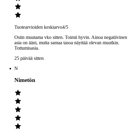
Tuotearvioiden keskiarvo
4
/5
Ostin muutama vko sitten. Toimii hyvin. Ainoa negatiivinen
asia on ääni, mutta samaa tasoa näyttää olevan muutkin.
Tottumisasia.
25 päivää sitten
N
Nimetön