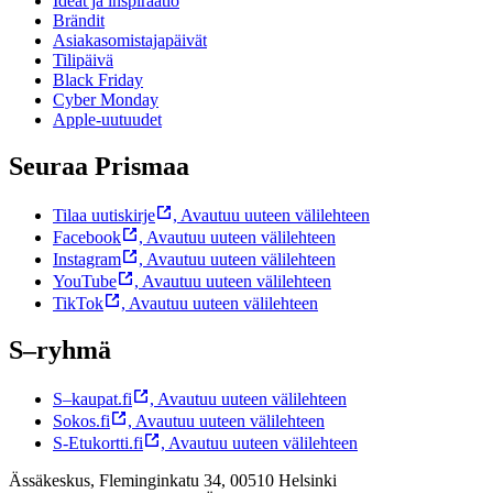
Ideat ja inspiraatio
Brändit
Asiakasomistajapäivät
Tilipäivä
Black Friday
Cyber Monday
Apple-uutuudet
Seuraa Prismaa
Tilaa uutiskirje
,
Avautuu uuteen välilehteen
Facebook
,
Avautuu uuteen välilehteen
Instagram
,
Avautuu uuteen välilehteen
YouTube
,
Avautuu uuteen välilehteen
TikTok
,
Avautuu uuteen välilehteen
S–ryhmä
S–kaupat.fi
,
Avautuu uuteen välilehteen
Sokos.fi
,
Avautuu uuteen välilehteen
S-Etukortti.fi
,
Avautuu uuteen välilehteen
Ässäkeskus, Fleminginkatu 34, 00510 Helsinki