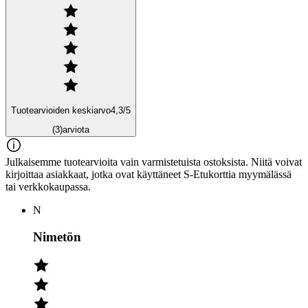
Tuotearvioiden keskiarvo
4,3
/5
(3)
arviota
Julkaisemme tuotearvioita vain varmistetuista ostoksista. Niitä voivat
kirjoittaa asiakkaat, jotka ovat käyttäneet S-Etukorttia myymälässä
tai verkkokaupassa.
N
Nimetön