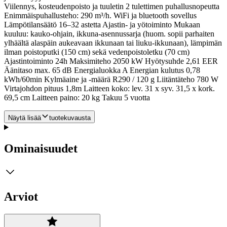
Viilennys, kosteudenpoisto ja tuuletin 2 tulettimen puhallusnopeutta
Enimmäispuhallusteho: 290 m³/h. WiFi ja bluetooth sovellus
Lämpötilansäätö 16–32 astetta Ajastin- ja yötoiminto Mukaan
kuuluu: kauko-ohjain, ikkuna-asennussarja (huom. sopii parhaiten
ylhäältä alaspäin aukeavaan ikkunaan tai liuku-ikkunaan), lämpimän
ilman poistoputki (150 cm) sekä vedenpoistoletku (70 cm)
Ajastintoiminto 24h Maksimiteho 2050 kW Hyötysuhde 2,61 EER
Äänitaso max. 65 dB Energialuokka A Energian kulutus 0,78
kWh/60min Kylmäaine ja -määrä R290 / 120 g Liitäntäteho 780 W
Virtajohdon pituus 1,8m Laitteen koko: lev. 31 x syv. 31,5 x kork.
69,5 cm Laitteen paino: 20 kg Takuu 5 vuotta
Näytä lisää
tuotekuvausta
Ominaisuudet
Arviot