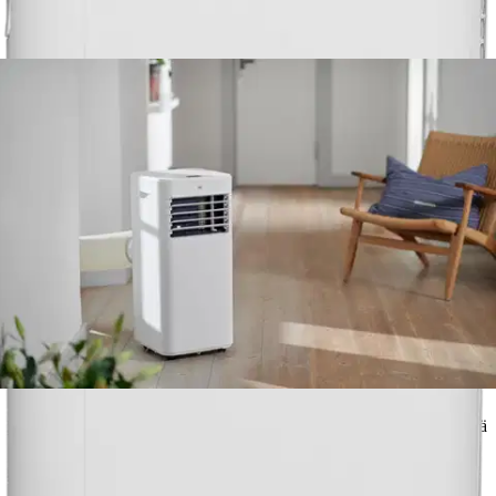
Wilfa CHILL CONNECTED Ilmastointilaite AC1W-7000 Wilfa
CHILL CONNECTED on käyttäjäystävällinen ja älykäs
ilmastointilaite, joka auttaa saavuttamaan ja ylläpitämään
miellyttävän lämpötilan kotona, toimistossa tai kesämökillä. Chill 7
Connected soveltuu max 20 m² tilaan, siinä kahva ja pyörät, joiden
avulla sitä on helppo siirtää huoneesta toiseen. Laitteessa on
viilennystoiminnon lisäksi myös tuuletin- sekä
kosteudenpoistotoiminnot, ja se on etäohjattavissa.
CHILL 7
CONNECTED Etsitkö liikuteltavaa ja tyylikästä ilmastointilaitetta,
joka sulautuu olo- tai makuuhuoneesi sisustukseen? Pohjoismaiseen
kotiin suunniteltu ajattoman tyylikäs Chill 7 connected on siinä
tapauksessa juuri oikea valinta sinulle! Kompakti ilmastointilaite
sulautuu lähes jokaiseen olo- tai makuuhuoneen sisustukseen
tyylikkään ulkoasunsa ansiosta. Chill 7 Connected soveltuu max 20
m² tilaan ja siinä kahva ja pyörät, joiden avulla sitä on helppo siirtää
huoneesta toiseen. Laitteessa on viilennystoiminnon lisäksi myös
tuuletin- sekä kosteudenpoistotoiminnot, ja se on etäohjattavissa.
Sopii isompiinkin huoneisiin Chill 7 Connected on
käyttäjäystävällinen ilmastointilaite, joka takaa miellyttävän
lämpötilan kuumina päivinä niin kotona, toimistossa kuin loma-
asunnossakin. Se soveltuu enintään 20 m²:n huoneisiin, ja sen
jäähdytyskapasiteetti on kokonaiset 7000 BTU*. Voit helposti säätää
lämpötilaa 16–32 asteen välillä ja valita kahden eri tuulettimen
nopeuden välillä. Tuulettimen enimmäispuhallusteho on 290 m³/h.
Viilennys, kosteudenpoisto ja tuuletin – kaikki samassa Chill 7