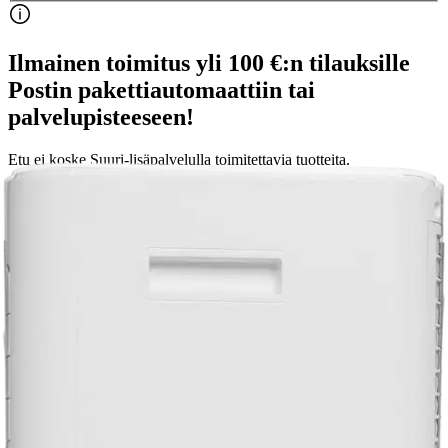
Ilmainen toimitus yli 100 €:n tilauksille
Postin pakettiautomaattiin tai
palvelupisteeseen!
Etu ei koske Suuri‑lisäpalvelulla toimitettavia tuotteita.
Tarkista myymäläsaatavuus
Tuotekuvaus