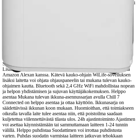
Connected -laitteessa voit valita joko kosteudenpoisto-, viilennys- tai
tuuletustoiminnon. Kosteudenpoistotoiminto poistaa tehokkaasti
ylimääräisen kosteuden huoneesta ja parantaa näin sisäilmaa.
Tuuletustoiminnolla laite kierrättää huoneen ilmaa viilentämättä sitä,
ja valittavissa on 2 eri tuuletinnopeutta Laite on varustettu lepotila
asetuksella, jolloin tuuletin puhaltaa matalalla nopeudella ja laitteen
valot himmenevät. Lepotila asetusta voidaan käyttää ainoastaan
viilennyksen yhteydessä. Kompakti ja helppo siirtää
Näppäränkokoisessa laitteessa on kahva ja pyörät, joiden avulla
laitetta on helppo siirtää huoneesta toiseen. WiLife sovellus
Ilmastointilaite voidaan yhdistää Wilfan WiLife sovellukseen.
Sovelluksen avulla voit etäohjata laitetta missä ikinä oletkaan.
Lisäksi Chill 7 Connected on yhteensopiva Google Assistant sekä
Amazon Alexan kanssa. Kätevä kauko-ohjain WiLife-sovelluksen
lisäksi laitetta voi ohjata ohjauspaneelin tai mukana tulevan kauko-
ohjaimen kautta. Bluetooth sekä 2,4 GHz WiFi mahdollistaa nopean
ja helpon yhdistämisen ja sujuvan käyttäjäkokemuksen. Helppo
asentaa Mukana tulevan ikkuna-asennussarjan avulla Chill 7
Connected on helppo asentaa ja ottaa käyttöön. Ikkunasarja on
säädettävissä ikkunan koon mukaan. Huomioithan, että toimiakseen
oikealla tavalla laite tulee asentaa niin, että poistoilma saadaan
kuljetettua viilennettävästä tilasta ulos. 24h ajastintoiminto Ajastimen
voi asettaa käynnistämään tai sammuttamaan laitteen 1-24 tunnin
välillä. Helppo puhdistaa Suodattimen voi irrottaa puhdistusta
varten. Puhdas suodatin varmistaa laitteen jatkuvan tehokkaan