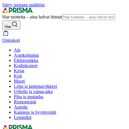
Siirry suoraan sisältöön
Hae tuotteita – aina halvat hinnat
Hae
Ostoskori
Ale
Ajankohtaista
Elektroniikka
Kodinkoneet
Kirjat
Koti
Muoti
Lelut ja lastentarvikkeet
Urheilu ja vapaa-aika
Piha ja puutarha
Remontointi
Autoilu
Kauneus ja hyvinvointi
Lemmikit