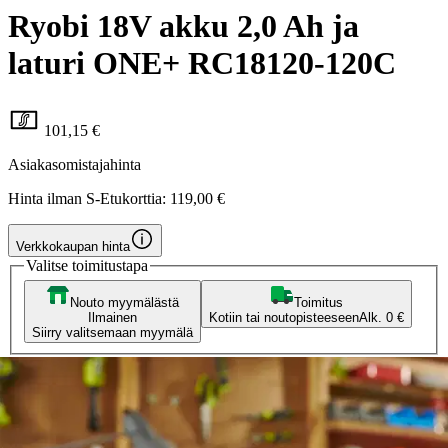
Ryobi 18V akku 2,0 Ah ja
laturi ONE+ RC18120-120C
101,15 €
Asiakasomistajahinta
Hinta ilman S-Etukorttia:
119,00 €
Verkkokaupan hinta
Valitse toimitustapa
Nouto myymälästä
Toimitus
Ilmainen
Kotiin tai noutopisteeseen
Alk. 0 €
Siirry valitsemaan myymälä
Ilmainen toimitus yli 100 €:n tilauksille
Postin pakettiautomaattiin tai