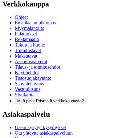
Verkkokauppa
Ohjeet
Ensitilaajan pikaopas
Myymälänouto
Palautukset
Reklamaatio
Takuu ja huolto
Toimitustavat
Maksutavat
Asennuspalvelut
Tilaus- ja toimitusehdot
Käyttöehdot
Tietosuojakäytäntö
Saavutettavuus
Vastuullisuus
Sivukartta
Mitä pidät Prisma.fi-verkkokaupasta?
Asiakaspalvelu
Usein kysytyt kysymykset
Ota yhteyttä asiakaspalveluun