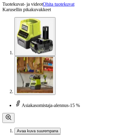
Tuotekuvat- ja videot
Ohita tuotekuvat
Karusellin pikakuvakkeet
Asiakasomistaja-alennus
-15 %
Avaa kuva suurempana