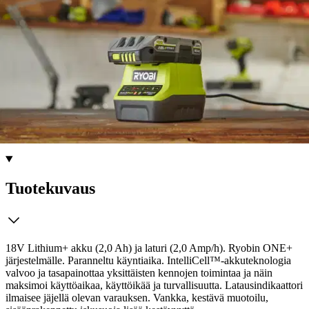
palvelupisteeseen!
Etu ei koske Suuri‑lisäpalvelulla toimitettavia tuotteita.
Tarkista myymäläsaatavuus
Tuotekuvaus
18V Lithium+ akku (2,0 Ah) ja laturi (2,0 Amp/h). Ryobin ONE+
järjestelmälle. Paranneltu käyntiaika. IntelliCell™-akkuteknologia
valvoo ja tasapainottaa yksittäisten kennojen toimintaa ja näin
maksimoi käyttöaikaa, käyttöikää ja turvallisuutta. Latausindikaattori
ilmaisee jäjellä olevan varauksen. Vankka, kestävä muotoilu,