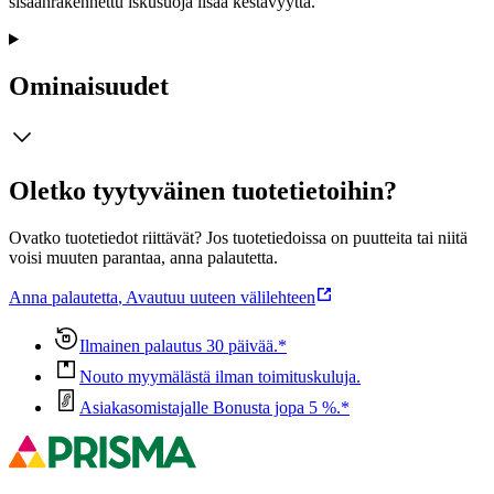
sisäänrakennettu iskusuoja lisää kestävyyttä.
Ominaisuudet
Oletko tyytyväinen tuotetietoihin?
Ovatko tuotetiedot riittävät? Jos tuotetiedoissa on puutteita tai niitä
voisi muuten parantaa, anna palautetta.
Anna palautetta
,
Avautuu uuteen välilehteen
Ilmainen palautus 30 päivää.*
Nouto myymälästä ilman toimituskuluja.
Asiakasomistajalle Bonusta jopa 5 %.*