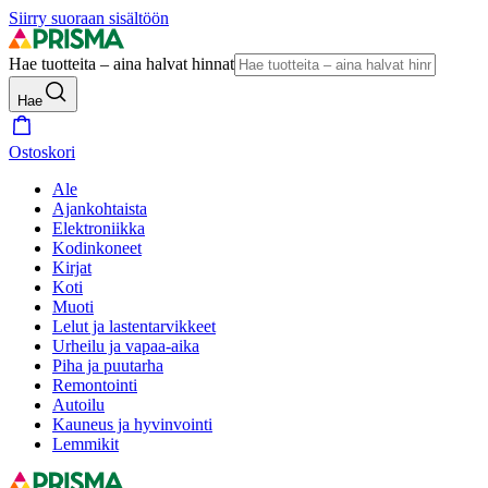
Siirry suoraan sisältöön
Hae tuotteita – aina halvat hinnat
Hae
Ostoskori
Ale
Ajankohtaista
Elektroniikka
Kodinkoneet
Kirjat
Koti
Muoti
Lelut ja lastentarvikkeet
Urheilu ja vapaa-aika
Piha ja puutarha
Remontointi
Autoilu
Kauneus ja hyvinvointi
Lemmikit