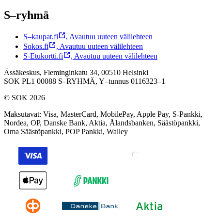
S–ryhmä
S–kaupat.fi
,
Avautuu uuteen välilehteen
Sokos.fi
,
Avautuu uuteen välilehteen
S-Etukortti.fi
,
Avautuu uuteen välilehteen
Ässäkeskus, Fleminginkatu 34, 00510 Helsinki
SOK PL1 00088 S–RYHMÄ,
Y–tunnus 0116323–1
© SOK 2026
Maksutavat
:
Visa, MasterCard, MobilePay, Apple Pay, S-Pankki,
Nordea, OP, Danske Bank, Aktia, Ålandsbanken, Säästöpankki,
Oma Säästöpankki, POP Pankki, Walley