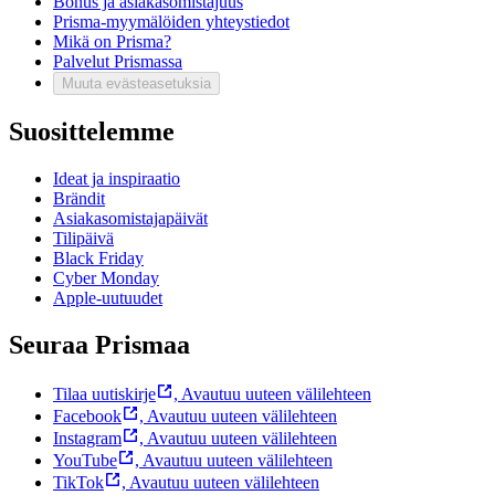
Bonus ja asiakasomistajuus
Prisma-myymälöiden yhteystiedot
Mikä on Prisma?
Palvelut Prismassa
Muuta evästeasetuksia
Suosittelemme
Ideat ja inspiraatio
Brändit
Asiakasomistajapäivät
Tilipäivä
Black Friday
Cyber Monday
Apple-uutuudet
Seuraa Prismaa
Tilaa uutiskirje
,
Avautuu uuteen välilehteen
Facebook
,
Avautuu uuteen välilehteen
Instagram
,
Avautuu uuteen välilehteen
YouTube
,
Avautuu uuteen välilehteen
TikTok
,
Avautuu uuteen välilehteen