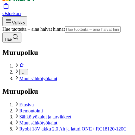
Ostoskori
Valikko
Hae tuotteita – aina halvat hinnat
Hae
Murupolku
…
Muut sähkötyökalut
Murupolku
Etusivu
Remontointi
Sähkötyökalut ja tarvikkeet
Muut sähkötyökalut
Ryobi 18V akku 2,0 Ah ja laturi ONE+ RC18120-120C