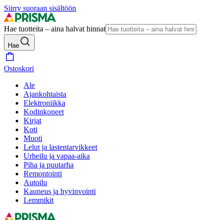
Siirry suoraan sisältöön
Hae tuotteita – aina halvat hinnat
Hae
Ostoskori
Ale
Ajankohtaista
Elektroniikka
Kodinkoneet
Kirjat
Koti
Muoti
Lelut ja lastentarvikkeet
Urheilu ja vapaa-aika
Piha ja puutarha
Remontointi
Autoilu
Kauneus ja hyvinvointi
Lemmikit