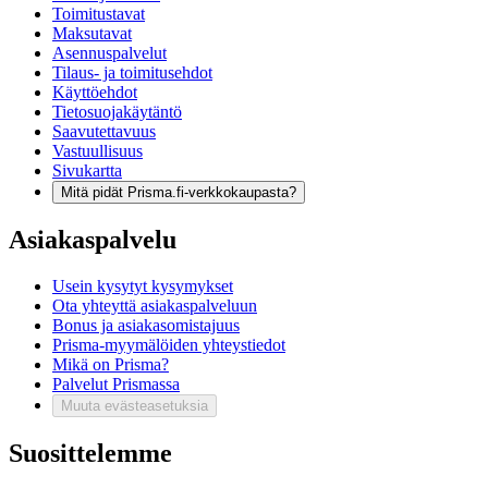
Toimitustavat
Maksutavat
Asennuspalvelut
Tilaus- ja toimitusehdot
Käyttöehdot
Tietosuojakäytäntö
Saavutettavuus
Vastuullisuus
Sivukartta
Mitä pidät Prisma.fi-verkkokaupasta?
Asiakaspalvelu
Usein kysytyt kysymykset
Ota yhteyttä asiakaspalveluun
Bonus ja asiakasomistajuus
Prisma-myymälöiden yhteystiedot
Mikä on Prisma?
Palvelut Prismassa
Muuta evästeasetuksia
Suosittelemme