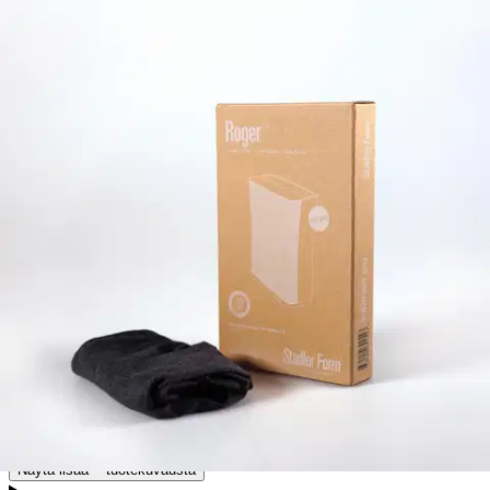
Tarkista myymäläsaatavuus
Tuotekuvaus
Tekstiilistä valmistettu esisuodatin poistaa karkeat pölyhiukkaset ja
epäpuhtaudet ilmasta. Näin se suojaa kaksoissuodatinta ja pidentää
sen käyttöikää. Integroitu Sanitized® * -hygieniatoiminto suojaa
esisuodatinta mikrobien kasvulta. Esisuodatin voidaan pestä
pesukoneen hienopesuohjelmalla 30°C:ssa. Antimikrobinen suoja
taataan vähintään 20 pesulle. Normaalikäytössä suosittelemme
esisuodattimen pesemistä 3 kuukauden välein, kun taas allergikoille
suositellaan pesemistä kerran kuukaudessa.
* Sanitized® on
maailman johtava, sveitsiläinen antimikrobisten hygieniasuojauksien
ja materiaalisuojauksien valmistaja.
Näytä lisää
tuotekuvausta