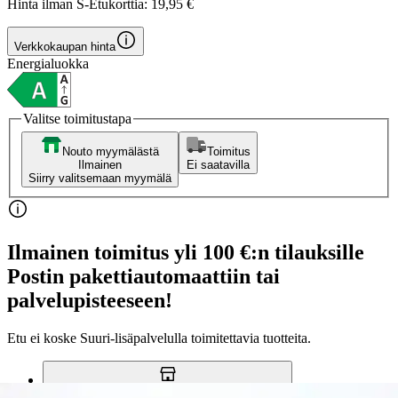
Hinta ilman S-Etukorttia:
19,95 €
Verkkokaupan hinta
Energialuokka
Valitse toimitustapa
Nouto myymälästä
Toimitus
Ilmainen
Ei saatavilla
Siirry valitsemaan myymälä
Ilmainen toimitus yli 100 €:n tilauksille
Postin pakettiautomaattiin tai
palvelupisteeseen!
Etu ei koske Suuri‑lisäpalvelulla toimitettavia tuotteita.