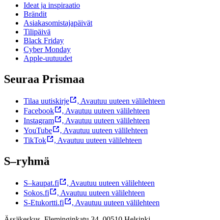
Ideat ja inspiraatio
Brändit
Asiakasomistajapäivät
Tilipäivä
Black Friday
Cyber Monday
Apple-uutuudet
Seuraa Prismaa
Tilaa uutiskirje
,
Avautuu uuteen välilehteen
Facebook
,
Avautuu uuteen välilehteen
Instagram
,
Avautuu uuteen välilehteen
YouTube
,
Avautuu uuteen välilehteen
TikTok
,
Avautuu uuteen välilehteen
S–ryhmä
S–kaupat.fi
,
Avautuu uuteen välilehteen
Sokos.fi
,
Avautuu uuteen välilehteen
S-Etukortti.fi
,
Avautuu uuteen välilehteen
Ässäkeskus, Fleminginkatu 34, 00510 Helsinki