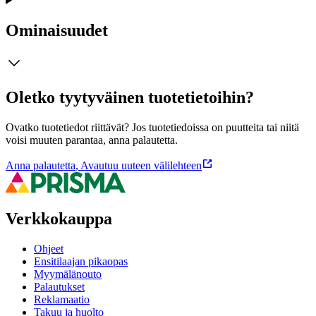
Ominaisuudet
Oletko tyytyväinen tuotetietoihin?
Ovatko tuotetiedot riittävät? Jos tuotetiedoissa on puutteita tai niitä
voisi muuten parantaa, anna palautetta.
Anna palautetta
,
Avautuu uuteen välilehteen
Verkkokauppa
Ohjeet
Ensitilaajan pikaopas
Myymälänouto
Palautukset
Reklamaatio
Takuu ja huolto