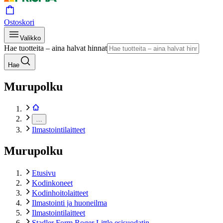
Ostoskori
Valikko
Hae tuotteita – aina halvat hinnat
Hae
Murupolku
…
Ilmastointilaitteet
Murupolku
Etusivu
Kodinkoneet
Kodinhoitolaitteet
Ilmastointi ja huoneilma
Ilmastointilaitteet
Stadler Form Roger Little esisuodatin