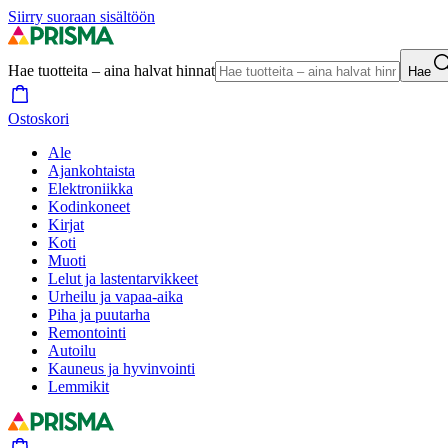
Siirry suoraan sisältöön
Hae tuotteita – aina halvat hinnat
Hae
Ostoskori
Ale
Ajankohtaista
Elektroniikka
Kodinkoneet
Kirjat
Koti
Muoti
Lelut ja lastentarvikkeet
Urheilu ja vapaa-aika
Piha ja puutarha
Remontointi
Autoilu
Kauneus ja hyvinvointi
Lemmikit