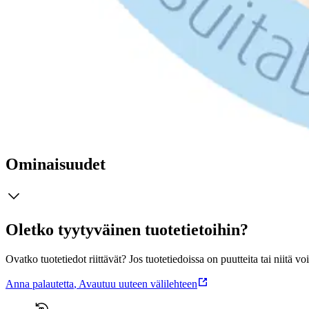
Tuotekuvaus
Medisana täikampa toimii sähköisesti, ja on erittäin tehokas. Kampa toim
munista pääsee helposti eroon kampaamalla, ne kuolevat sähköiskuun
Ominaisuudet
Oletko tyytyväinen tuotetietoihin?
Ovatko tuotetiedot riittävät? Jos tuotetiedoissa on puutteita tai niitä v
Anna palautetta
,
Avautuu uuteen välilehteen