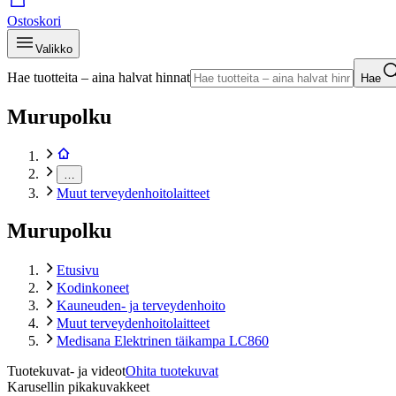
Ostoskori
Valikko
Hae tuotteita – aina halvat hinnat
Hae
Murupolku
…
Muut terveydenhoitolaitteet
Murupolku
Etusivu
Kodinkoneet
Kauneuden- ja terveydenhoito
Muut terveydenhoitolaitteet
Medisana Elektrinen täikampa LC860
Tuotekuvat- ja videot
Ohita tuotekuvat
Karusellin pikakuvakkeet