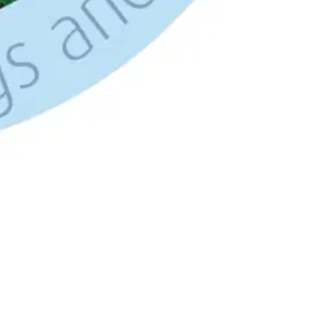
ekä myös kotieläimille kuten koirille ja kissoille. Täistä ja niiden
kkauksen mukana. Täikammalla on kolmen vuoden takuu.