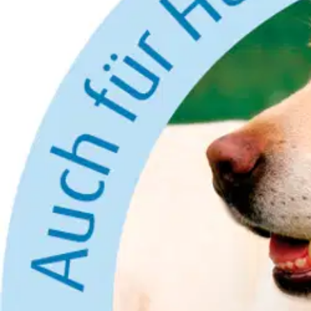
Medisana
Medisana Elektrinen täikampa
Alennettu hinta
24,65 €
Asiakasomistajahinta
Hinta ilman S-Etukorttia:
29,00 €