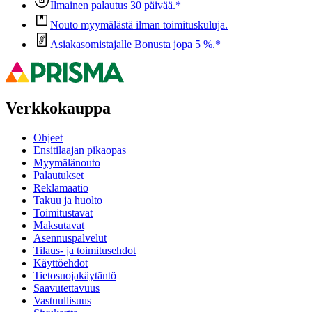
Ilmainen palautus 30 päivää.*
Nouto myymälästä ilman toimituskuluja.
Asiakasomistajalle Bonusta jopa 5 %.*
Verkkokauppa
Ohjeet
Ensitilaajan pikaopas
Myymälänouto
Palautukset
Reklamaatio
Takuu ja huolto
Toimitustavat
Maksutavat
Asennuspalvelut
Tilaus- ja toimitusehdot
Käyttöehdot
Tietosuojakäytäntö
Saavutettavuus
Vastuullisuus