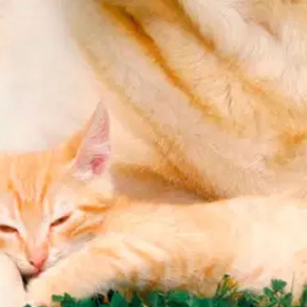
stin pakettiautomaattiin tai palvelupisteesee