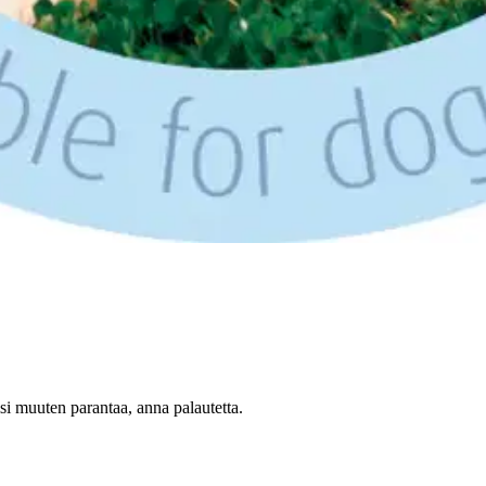
ii ilman kemikaaleja, joten sitä on turvallista käyttää kaiken ikäisille, s
 osuessaan kamman piikkeihin. Laite toimii paristolla, joka tulee pa
oisi muuten parantaa, anna palautetta.