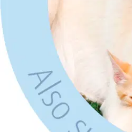
Normaalihinta:
33,95 €
-14%
30 pv alin hinta:
33,95 €
Verkkokaupan hinta
Valitse toimitustapa
Nouto myymälästä
Toimitus
Ilmainen
Kotiin tai noutopisteeseen
Alk. 0 €
Siirry valitsemaan myymälä
Ilmainen toimitus yli 100 €:n tilauksille Po
Etu ei koske Suuri‑lisäpalvelulla toimitettavia tuotteita.
Tarkista myymäläsaatavuus