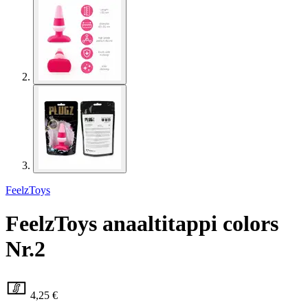
FeelzToys
FeelzToys anaaltitappi colors
Nr.2
4,25 €