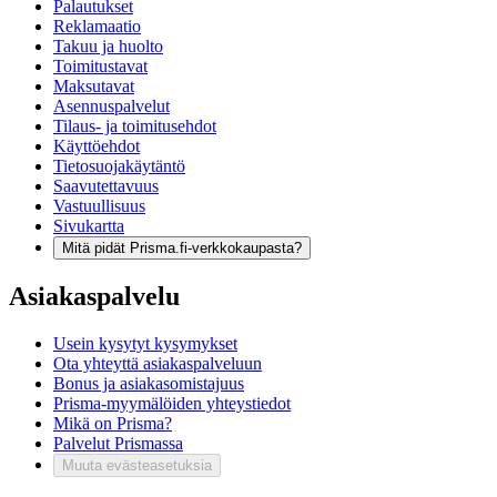
Palautukset
Reklamaatio
Takuu ja huolto
Toimitustavat
Maksutavat
Asennuspalvelut
Tilaus- ja toimitusehdot
Käyttöehdot
Tietosuojakäytäntö
Saavutettavuus
Vastuullisuus
Sivukartta
Mitä pidät Prisma.fi-verkkokaupasta?
Asiakaspalvelu
Usein kysytyt kysymykset
Ota yhteyttä asiakaspalveluun
Bonus ja asiakasomistajuus
Prisma-myymälöiden yhteystiedot
Mikä on Prisma?
Palvelut Prismassa
Muuta evästeasetuksia