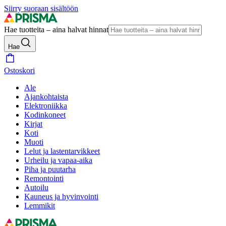
Siirry suoraan sisältöön
Hae tuotteita – aina halvat hinnat
Hae
Ostoskori
Ale
Ajankohtaista
Elektroniikka
Kodinkoneet
Kirjat
Koti
Muoti
Lelut ja lastentarvikkeet
Urheilu ja vapaa-aika
Piha ja puutarha
Remontointi
Autoilu
Kauneus ja hyvinvointi
Lemmikit