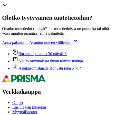
Oletko tyytyväinen tuotetietoihin?
Ovatko tuotetiedot riittävät? Jos tuotetiedoissa on puutteita tai niitä
voisi muuten parantaa, anna palautetta.
Anna palautetta
,
Avautuu uuteen välilehteen
Ilmainen palautus 30 päivää.*
Nouto myymälästä ilman toimituskuluja.
Asiakasomistajalle Bonusta jopa 5 %.*
Verkkokauppa
Ohjeet
Ensitilaajan pikaopas
Myymälänouto