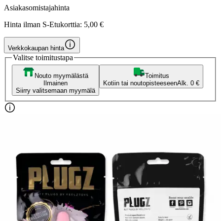
Asiakasomistajahinta
Hinta ilman S-Etukorttia:
5,00 €
Verkkokaupan hinta
Valitse toimitustapa
Nouto myymälästä
Toimitus
Ilmainen
Kotiin tai noutopisteeseen
Alk. 0 €
Siirry valitsemaan myymälä
Ilmainen toimitus yli 100 €:n tilauksille
Postin pakettiautomaattiin tai
palvelupisteeseen!
Etu ei koske Suuri‑lisäpalvelulla toimitettavia tuotteita.
Tarkista myymäläsaatavuus