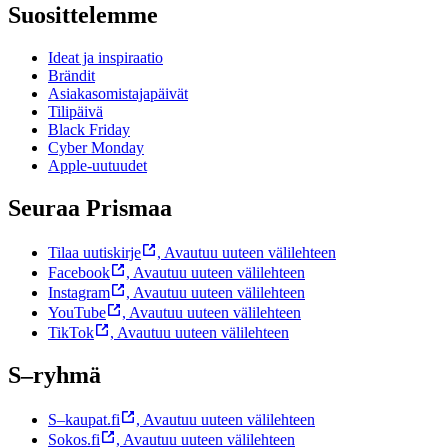
Suosittelemme
Ideat ja inspiraatio
Brändit
Asiakasomistajapäivät
Tilipäivä
Black Friday
Cyber Monday
Apple-uutuudet
Seuraa Prismaa
Tilaa uutiskirje
,
Avautuu uuteen välilehteen
Facebook
,
Avautuu uuteen välilehteen
Instagram
,
Avautuu uuteen välilehteen
YouTube
,
Avautuu uuteen välilehteen
TikTok
,
Avautuu uuteen välilehteen
S–ryhmä
S–kaupat.fi
,
Avautuu uuteen välilehteen
Sokos.fi
,
Avautuu uuteen välilehteen