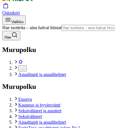
Ostoskori
Valikko
Hae tuotteita – aina halvat hinnat
Hae
Murupolku
…
Anaalitapit ja anaalihelmet
Murupolku
Etusivu
Kauneus ja hyvinvointi
Seksivälineet ja asusteet
Seksivälineet
Anaalitapit ja anaalihelmet
FeelzToys anaaltitappi colors Nr.2