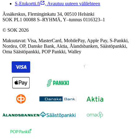
S-Etukortti.fi
,
Avautuu uuteen välilehteen
Ässäkeskus, Fleminginkatu 34, 00510 Helsinki
SOK PL1 00088 S–RYHMÄ,
Y–tunnus 0116323–1
© SOK 2026
Maksutavat
:
Visa, MasterCard, MobilePay, Apple Pay, S-Pankki,
Nordea, OP, Danske Bank, Aktia, Ålandsbanken, Säästöpankki,
Oma Säästöpankki, POP Pankki, Walley