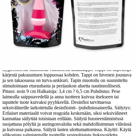
Tuotekuvaus
Feelztoys Plugz Butt Blug Colors nr.2 on laadukkaasta ja
hygieenisestä silikonista valmistettu anaalitappi. Tappi on kapeampi
kärjestä paksuuntuen loppuosaa kohden. Tappi on hivenen joustava
ja sen takaosassa on turva-ankkuri. Tapin muotoilu on suunniteltu
stimuloimaan eturauhasta ja peräaukon aluetta nautinnollisesti.
Pituus: noin 9 cm Halkaisija: 3,4 cm ? 6,5 cm Puhdistus: Pese
laimealla saippuavedellä ja anna tuotteen kuivua itsekseen tai
taputtele tuote kuivaksi pyyhkeellä.
Desinfioi tarvittaessa
seksivälineille tarkoitetulla desinfiointi- /puhdistusaineella. Säilytys:
Erilaiset materiaalit voivat reagoida keskenään, siksi seksivälineet
kannattaa säilyttää toisistaan erillään. Säilytä huoneenlämmössä
suojattuna pölyltä ja auringonvalolta sekä mahdollisimman viileässä
ja kuivassa paikassa. Säilytä lasten ulottumattomissa. Käyttö: Käytä
silikonista valmistetuille tuotteille vesipohjaista liukuvoidetta.