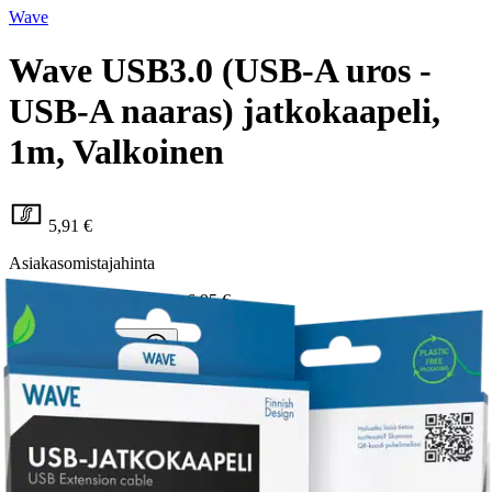
Wave
Wave USB3.0 (USB-A uros -
USB-A naaras) jatkokaapeli,
1m, Valkoinen
5,91 €
Asiakasomistajahinta
Hinta ilman S-Etukorttia:
6,95 €
Verkkokaupan hinta
Valitse toimitustapa
Nouto myymälästä
Toimitus
Ei saatavilla
Kotiin tai noutopisteeseen
Alk. 0 €