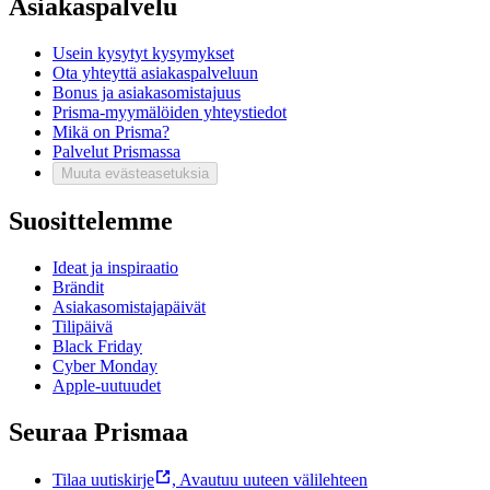
Asiakaspalvelu
Usein kysytyt kysymykset
Ota yhteyttä asiakaspalveluun
Bonus ja asiakasomistajuus
Prisma-myymälöiden yhteystiedot
Mikä on Prisma?
Palvelut Prismassa
Muuta evästeasetuksia
Suosittelemme
Ideat ja inspiraatio
Brändit
Asiakasomistajapäivät
Tilipäivä
Black Friday
Cyber Monday
Apple-uutuudet
Seuraa Prismaa
Tilaa uutiskirje
,
Avautuu uuteen välilehteen