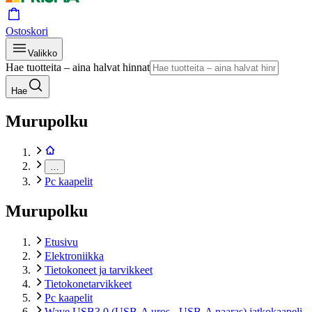
Ostoskori
Valikko
Hae tuotteita – aina halvat hinnat
Hae
Murupolku
…
Pc kaapelit
Murupolku
Etusivu
Elektroniikka
Tietokoneet ja tarvikkeet
Tietokonetarvikkeet
Pc kaapelit
Wave USB3.0 (USB-A uros - USB-A naaras) jatkokaapeli,