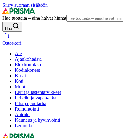
Siirry suoraan sisältöön
Hae tuotteita – aina halvat hinnat
Hae
Ostoskori
Ale
Ajankohtaista
Elektroniikka
Kodinkoneet
Kirjat
Koti
Muoti
Lelut ja lastentarvikkeet
Urheilu ja vapaa-aika
Piha ja puutarha
Remontointi
Autoilu
Kauneus ja hyvinvointi
Lemmikit