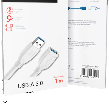
Ilmainen toimitus yli 100 €:n tilauksille
Postin pakettiautomaattiin tai
palvelupisteeseen!
Etu ei koske Suuri‑lisäpalvelulla toimitettavia tuotteita.
Tarkista myymäläsaatavuus
Ei saatavilla
Tuotekuvaus