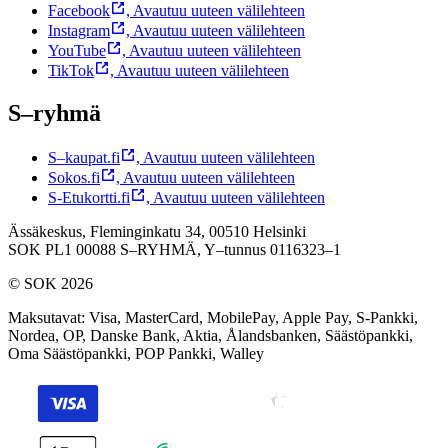
Facebook
,
Avautuu uuteen välilehteen
Instagram
,
Avautuu uuteen välilehteen
YouTube
,
Avautuu uuteen välilehteen
TikTok
,
Avautuu uuteen välilehteen
S–ryhmä
S–kaupat.fi
,
Avautuu uuteen välilehteen
Sokos.fi
,
Avautuu uuteen välilehteen
S-Etukortti.fi
,
Avautuu uuteen välilehteen
Ässäkeskus, Fleminginkatu 34, 00510 Helsinki
SOK PL1 00088 S–RYHMÄ,
Y–tunnus 0116323–1
© SOK 2026
Maksutavat
:
Visa, MasterCard, MobilePay, Apple Pay, S-Pankki,
Nordea, OP, Danske Bank, Aktia, Ålandsbanken, Säästöpankki,
Oma Säästöpankki, POP Pankki, Walley