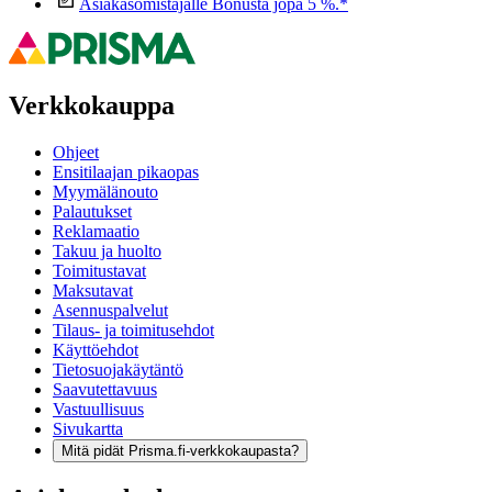
Asiakasomistajalle Bonusta jopa 5 %.*
Verkkokauppa
Ohjeet
Ensitilaajan pikaopas
Myymälänouto
Palautukset
Reklamaatio
Takuu ja huolto
Toimitustavat
Maksutavat
Asennuspalvelut
Tilaus- ja toimitusehdot
Käyttöehdot
Tietosuojakäytäntö
Saavutettavuus
Vastuullisuus
Sivukartta
Mitä pidät Prisma.fi-verkkokaupasta?