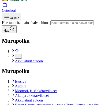
Ostoskori
Valikko
Hae tuotteita – aina halvat hinnat
Hae
Murupolku
…
Akkulaturit autoon
Murupolku
Etusivu
Autoilu
Moottori- ja sähkötarvikkeet
Akut ja akkutarvikkeet
Akkulaturit autoon
Besen Group latausasema 1-vaihe Type 2 ilman kaapelia