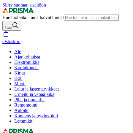
Siirry suoraan sisältöön
Hae tuotteita – aina halvat hinnat
Hae
Ostoskori
Ale
Ajankohtaista
Elektroniikka
Kodinkoneet
Kirjat
Koti
Muoti
Lelut ja lastentarvikkeet
Urheilu ja vapaa-aika
Piha ja puutarha
Remontointi
Autoilu
Kauneus ja hyvinvointi
Lemmikit