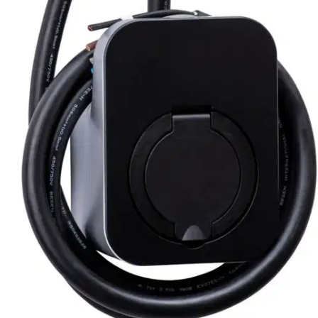
Latauskotelo on suojattu tasavirtahäiriöiltä kansainvälisten
standardien mukaisesti. Latausteho 3,7 kW (16A) Latausvirta 16A
Näytä lisää
tuotekuvausta
Ominaisuudet
Oletko tyytyväinen tuotetietoihin?
Ovatko tuotetiedot riittävät? Jos tuotetiedoissa on puutteita tai niitä
voisi muuten parantaa, anna palautetta.
Anna palautetta
,
Avautuu uuteen välilehteen
Verkkokauppa
Ohjeet