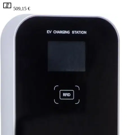
509,15 €
Asiakasomistajahinta
Hinta ilman S-Etukorttia:
599,00 €
Verkkokaupan hinta
Valitse toimitustapa
Nouto myymälästä
Toimitus
Ei saatavilla
Ei saatavilla
Ilmainen toimitus yli 100 €:n tilauksille
Postin pakettiautomaattiin tai
palvelupisteeseen!
Etu ei koske Suuri‑lisäpalvelulla toimitettavia tuotteita.