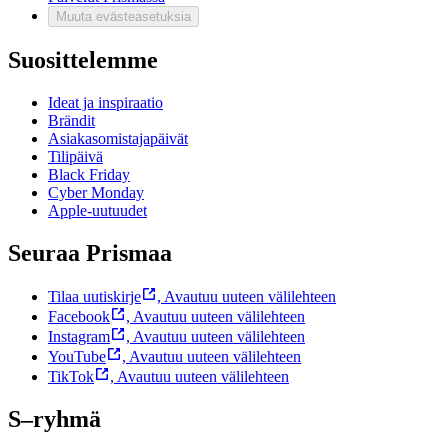
Muuta evästeasetuksia
Suosittelemme
Ideat ja inspiraatio
Brändit
Asiakasomistajapäivät
Tilipäivä
Black Friday
Cyber Monday
Apple-uutuudet
Seuraa Prismaa
Tilaa uutiskirje
,
Avautuu uuteen välilehteen
Facebook
,
Avautuu uuteen välilehteen
Instagram
,
Avautuu uuteen välilehteen
YouTube
,
Avautuu uuteen välilehteen
TikTok
,
Avautuu uuteen välilehteen
S–ryhmä