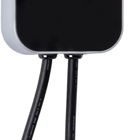
Tarkista myymäläsaatavuus
Ei saatavilla
Tuotekuvaus
Sähköauton latausasema ilman kaapelia. Latausteho 3,7 kW tyypin
2 sähköautoliitännällä (Type 2 EV) sähköauton latausta varten (1-
vaihe). DC-vianvalvonnalla (DC-RCM 30 mA AC + 6 mA DC).
Latausasemassa vakiona informatiivinen LCD-näyttö, joka näyttää
reaaliaikaisen energiamittauksen, lataustilan ja vianmäärityksen, joka
ilmoittaa vikojen syyn. Lämpötilasuojaus seuraa lämpötilaa
latauksen aikana ja sammuu, jos lämpötila nousee liian korkeaksi.
Latauskotelossa on myös oikosulkusuojaus, salamasuojaus,
alijännitesuoja, ylijännitesuoja ja ylivirtasuoja. Mukana
käytännöllinen seinäkiinnitys, mukaan lukien kiinnitystarvikkeet.