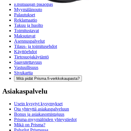
Ensitilaajan pikaopas
Myymälänouto
Palautukset
Reklamaatio
Takuu ja huolto
Toimitustavat
Maksutavat
Asennuspalvelut
Tilaus- ja toimitusehdot
Käyttöehdot
Tietosuojakäytäntö
Saavutettavuus
Vastuullisuus
Sivukartta
Mitä pidät Prisma.fi-verkkokaupasta?
Asiakaspalvelu
Usein kysytyt kysymykset
Ota yhteyttä asiakaspalveluun
Bonus ja asiakasomistajuus
Prisma-myymälöiden yhteystiedot
Mikä on Prisma?
Palvelut Prismassa