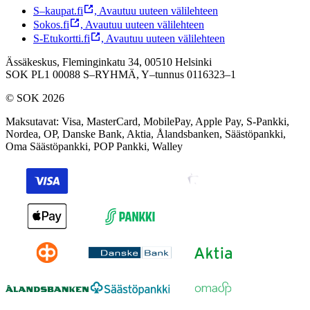
S–kaupat.fi
,
Avautuu uuteen välilehteen
Sokos.fi
,
Avautuu uuteen välilehteen
S-Etukortti.fi
,
Avautuu uuteen välilehteen
Ässäkeskus, Fleminginkatu 34, 00510 Helsinki
SOK PL1 00088 S–RYHMÄ,
Y–tunnus 0116323–1
© SOK 2026
Maksutavat
:
Visa, MasterCard, MobilePay, Apple Pay, S-Pankki,
Nordea, OP, Danske Bank, Aktia, Ålandsbanken, Säästöpankki,
Oma Säästöpankki, POP Pankki, Walley