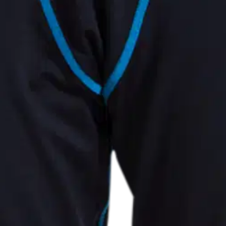
stin pakettiautomaattiin tai palvelupisteesee