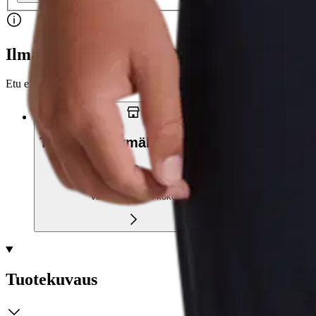
Ilmainen toimitus yli 100 €:n tilauksille Po
Etu ei koske Suuri‑lisäpalvelulla toimitettavia tuotteita.
Tarkista myymäläsaatavuus
Valitse tuotteen koko
Tuotekuvaus