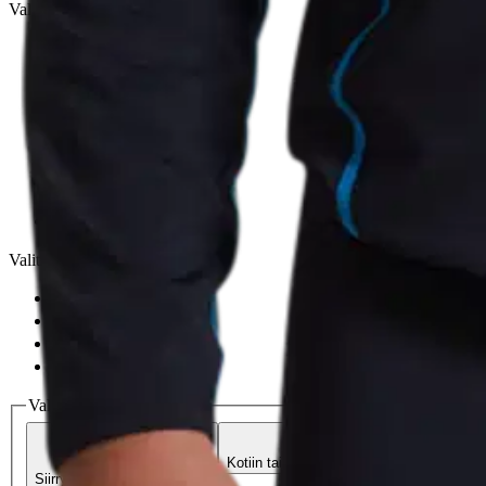
Valittu väri:
Musta
Musta
Valittu koko:
Valitse koko
S
M
L
XL
Valitse toimitustapa
Nouto myymälästä
Toimitus
Ilmainen
Kotiin tai noutopisteeseen
Alk. 0 €
Siirry valitsemaan myymälä