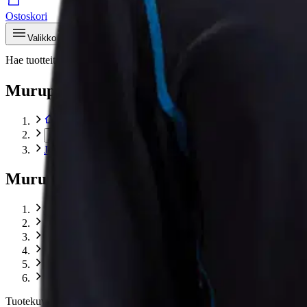
Ostoskori
Valikko
Hae tuotteita – aina halvat hinnat
Hae
Murupolku
…
Jääkiekko-alusasut
Murupolku
Etusivu
Urheilu ja vapaa-aika
Jääkiekko ja jääurheilu
Jääkiekkovaatteet
Jääkiekko-alusasut
Bauer pitkälahkeinen tekninen alushousu YTH
Tuotekuvat- ja videot
Ohita tuotekuva