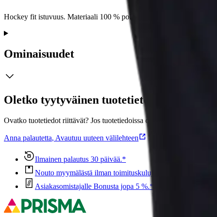
Hockey fit istuvuus. Materiaali 100 % polyesteria.
Ominaisuudet
Oletko tyytyväinen tuotetietoihin?
Ovatko tuotetiedot riittävät? Jos tuotetiedoissa on puutteita tai niitä v
Anna palautetta
,
Avautuu uuteen välilehteen
Ilmainen palautus 30 päivää.*
Nouto myymälästä ilman toimituskuluja.
Asiakasomistajalle Bonusta jopa 5 %.*