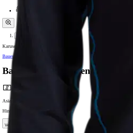
Asiakasomistaja-alennus
-15 %
Avaa kuva suurempana
Karusellin nuolipainikkeet
Bauer
Bauer pitkälahkeinen tekninen
16,96 €
Asiakasomistajahinta
Hinta ilman S-Etukorttia:
19,95 €
Verkkokaupan hinta