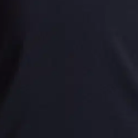
 alushousu YTH