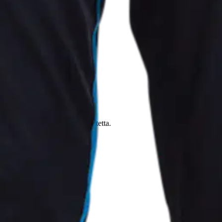
oisi muuten parantaa, anna palautetta.