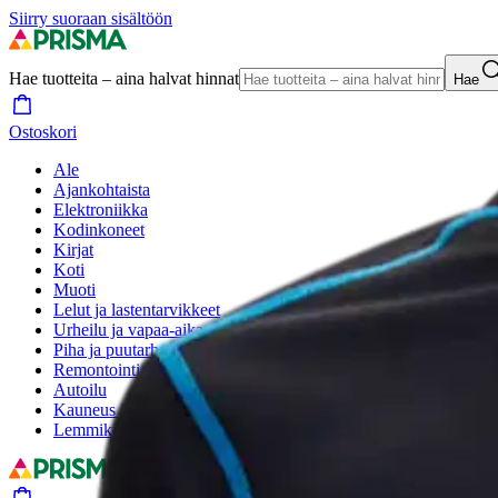
Siirry suoraan sisältöön
Hae tuotteita – aina halvat hinnat
Hae
Ostoskori
Ale
Ajankohtaista
Elektroniikka
Kodinkoneet
Kirjat
Koti
Muoti
Lelut ja lastentarvikkeet
Urheilu ja vapaa-aika
Piha ja puutarha
Remontointi
Autoilu
Kauneus ja hyvinvointi
Lemmikit