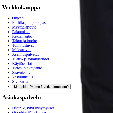
Verkkokauppa
Ohjeet
Ensitilaajan pikaopas
Myymälänouto
Palautukset
Reklamaatio
Takuu ja huolto
Toimitustavat
Maksutavat
Asennuspalvelut
Tilaus- ja toimitusehdot
Käyttöehdot
Tietosuojakäytäntö
Saavutettavuus
Vastuullisuus
Sivukartta
Mitä pidät Prisma.fi-verkkokaupasta?
Asiakaspalvelu
Usein kysytyt kysymykset
Ota yhteyttä asiakaspalveluun