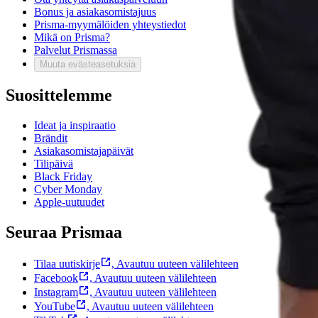
Bonus ja asiakasomistajuus
Prisma-myymälöiden yhteystiedot
Mikä on Prisma?
Palvelut Prismassa
Muuta evästeasetuksia
Suosittelemme
Ideat ja inspiraatio
Brändit
Asiakasomistajapäivät
Tilipäivä
Black Friday
Cyber Monday
Apple-uutuudet
Seuraa Prismaa
Tilaa uutiskirje
,
Avautuu uuteen välilehteen
Facebook
,
Avautuu uuteen välilehteen
Instagram
,
Avautuu uuteen välilehteen
YouTube
,
Avautuu uuteen välilehteen