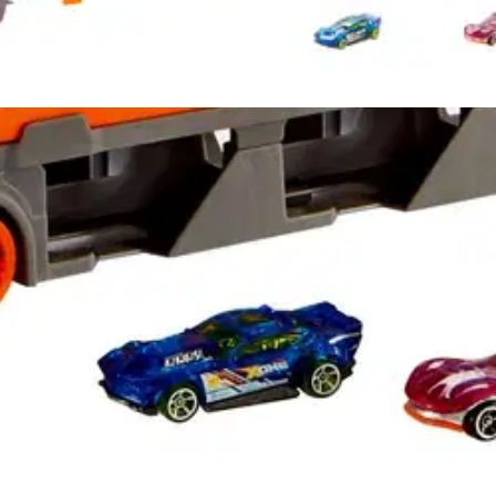
stin pakettiautomaattiin tai palvelupisteesee