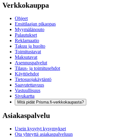
Verkkokauppa
Ohjeet
Ensitilaajan pikaopas
Myymälänouto
Palautukset
Reklamaatio
Takuu ja huolto
Toimitustavat
Maksutavat
Asennuspalvelut
Tilaus- ja toimitusehdot
Käyttöehdot
Tietosuojakäytäntö
Saavutettavuus
Vastuullisuus
Sivukartta
Mitä pidät Prisma.fi-verkkokaupasta?
Asiakaspalvelu
Usein kysytyt kysymykset
Ota yhteyttä asiakaspalveluun