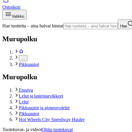
Ostoskori
Valikko
Hae tuotteita – aina halvat hinnat
Hae
Murupolku
…
Pikkuautot
Murupolku
Etusivu
Lelut ja lastentarvikkeet
Lelut
Pikkuautot ja ajoneuvolelut
Pikkuautot
Hot Wheels City Speedway Hauler
Tuotekuvat- ja videot
Ohita tuotekuvat