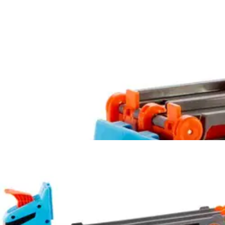
Hot Wheels
Hot Wheels City Speedway Hau
38,21 €
Asiakasomistajahinta
Hinta ilman S-Etukorttia:
44,95 €