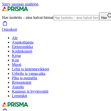
Siirry suoraan sisältöön
Hae tuotteita – aina halvat hinnat
Hae
Ostoskori
Ale
Ajankohtaista
Elektroniikka
Kodinkoneet
Kirjat
Koti
Muoti
Lelut ja lastentarvikkeet
Urheilu ja vapaa-aika
Piha ja puutarha
Remontointi
Autoilu
Kauneus ja hyvinvointi
Lemmikit