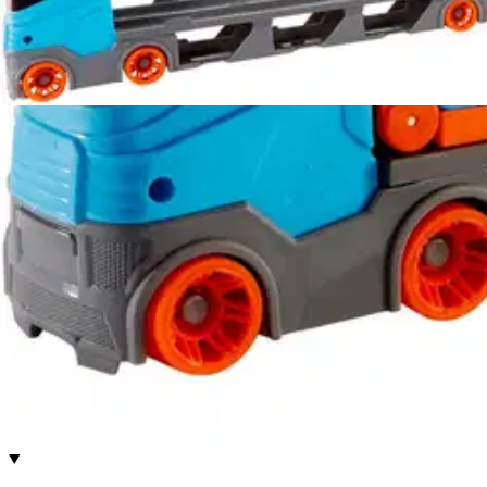
Verkkokaupan hinta
Valitse toimitustapa
Nouto myymälästä
Toimitus
Ei saatavilla
Ei saatavilla
Ilmainen toimitus yli 100 €:n tilauksille Po
Etu ei koske Suuri‑lisäpalvelulla toimitettavia tuotteita.
Tarkista myymäläsaatavuus
Ei saatavilla