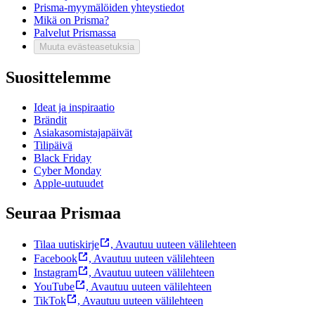
Prisma-myymälöiden yhteystiedot
Mikä on Prisma?
Palvelut Prismassa
Muuta evästeasetuksia
Suosittelemme
Ideat ja inspiraatio
Brändit
Asiakasomistajapäivät
Tilipäivä
Black Friday
Cyber Monday
Apple-uutuudet
Seuraa Prismaa
Tilaa uutiskirje
,
Avautuu uuteen välilehteen
Facebook
,
Avautuu uuteen välilehteen
Instagram
,
Avautuu uuteen välilehteen
YouTube
,
Avautuu uuteen välilehteen
TikTok
,
Avautuu uuteen välilehteen