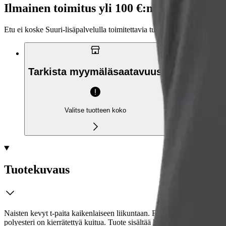
Ilmainen toimitus yli 100 €:n tilauksille Po
Etu ei koske Suuri‑lisäpalvelulla toimitettavia tuotteita.
Tarkista myymäläsaatavuus
Valitse tuotteen koko
Tuotekuvaus
Naisten kevyt t-paita kaikenlaiseen liikuntaan. Froteerakenne paranta
polyesteri on kierrätettyä kuitua. Tuote sisältää heijastavia elementtej