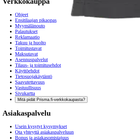
Verkkokauppa
Ohjeet
Ensitilaajan pikaopas
Myymälänouto
Palautukset
Reklamaatio
Takuu ja huolto
Toimitustavat
Maksutavat
Asennuspalvelut
Tilaus- ja toimitusehdot
Käyttöehdot
Tietosuojakäytäntö
Saavutettavuus
Vastuullisuus
Sivukartta
Mitä pidät Prisma.fi-verkkokaupasta?
Asiakaspalvelu
Usein kysytyt kysymykset
Ota yhteyttä asiakaspalveluun
Bonus ja asiakasomistajuus