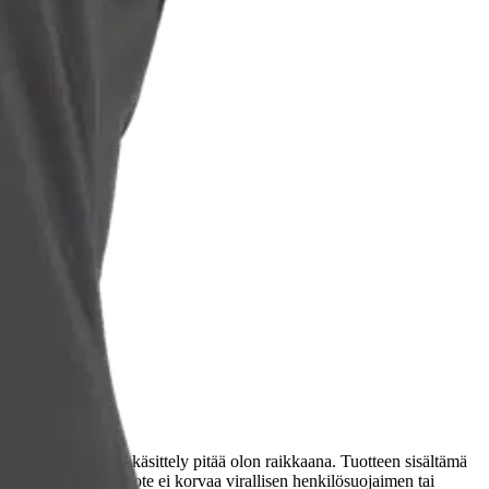
n!
nkaumia. Hajunestokäsittely pitää olon raikkaana. Tuotteen sisältämä
n varmistamiseksi. Tuote ei korvaa virallisen henkilösuojaimen tai