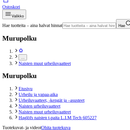
Ostoskori
Valikko
Hae tuotteita – aina halvat hinnat
Hae
Murupolku
…
Naisten muut urheiluvaatteet
Murupolku
Etusivu
Urheilu ja vapaa-aika
Urheiluvaatteet, -kengät ja –asusteet
Naisten urheiluvaatteet
Naisten muut urheiluvaatteet
Haglöfs naisten t-paita L.I.M Tech 605227
Tuotekuvat- ja videot
Ohita tuotekuva