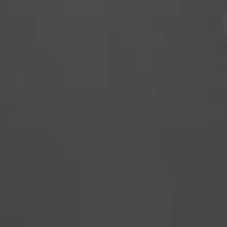
stin pakettiautomaattiin tai palvelupisteesee
a kosteudensäätelyä ja saumat on suunniteltu erityisesti vähentämään ha
ä. Lisäksi tulee käyttää heijastinta tai heijastinliiviä parhaan näkyvyyde