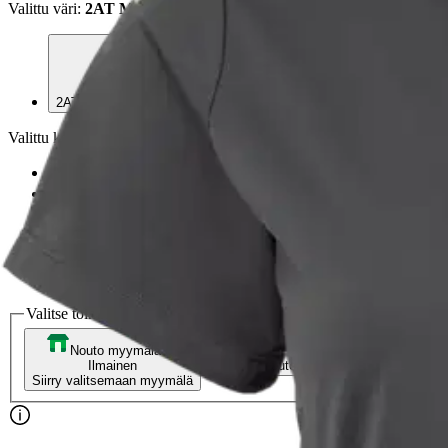
Valittu väri:
2AT MAGNETITE
2AT MAGNETITE
Valittu koko:
Valitse koko
XS
S
M
L
XL
2XL
Valitse toimitustapa
Nouto myymälästä
Toimitus
Ilmainen
Kotiin tai noutopisteeseen
Alk. 0 €
Siirry valitsemaan myymälä