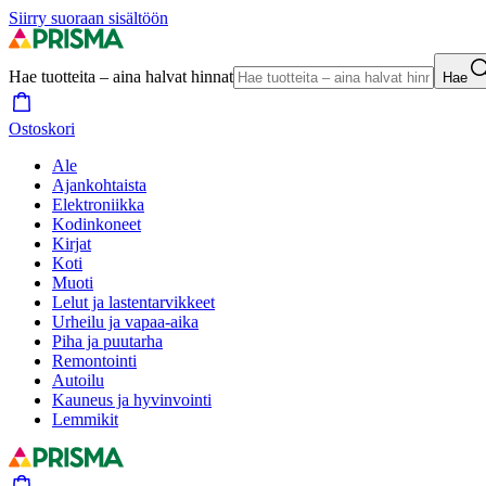
Siirry suoraan sisältöön
Hae tuotteita – aina halvat hinnat
Hae
Ostoskori
Ale
Ajankohtaista
Elektroniikka
Kodinkoneet
Kirjat
Koti
Muoti
Lelut ja lastentarvikkeet
Urheilu ja vapaa-aika
Piha ja puutarha
Remontointi
Autoilu
Kauneus ja hyvinvointi
Lemmikit