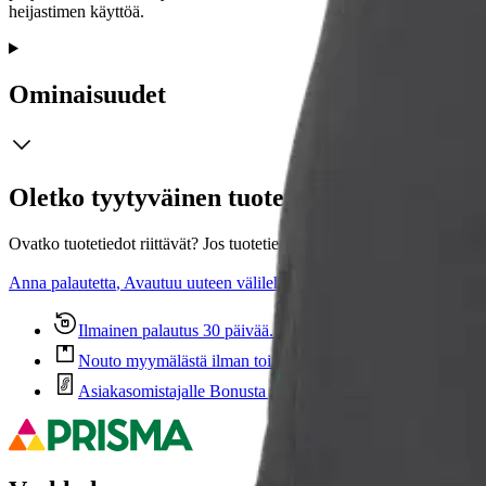
heijastimen käyttöä.
Ominaisuudet
Oletko tyytyväinen tuotetietoihin?
Ovatko tuotetiedot riittävät? Jos tuotetiedoissa on puutteita tai niitä v
Anna palautetta
,
Avautuu uuteen välilehteen
Ilmainen palautus 30 päivää.*
Nouto myymälästä ilman toimituskuluja.
Asiakasomistajalle Bonusta jopa 5 %.*