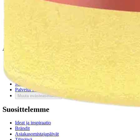
Tilaus- ja toimitusehdot
Käyttöehdot
Tietosuojakäytäntö
Saavutettavuus
Vastuullisuus
Sivukartta
Mitä pidät Prisma.fi-verkkokaupasta?
Asiakaspalvelu
Usein kysytyt kysymykset
Ota yhteyttä asiakaspalveluun
Bonus ja asiakasomistajuus
Prisma-myymälöiden yhteystiedot
Mikä on Prisma?
Palvelut Prismassa
Muuta evästeasetuksia
Suosittelemme
Ideat ja inspiraatio
Brändit
Asiakasomistajapäivät
Tilipäivä