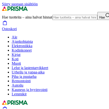
Siirry suoraan sisältöön
Hae tuotteita – aina halvat hinnat
Hae
Ostoskori
Ale
Ajankohtaista
Elektroniikka
Kodinkoneet
Kirjat
Koti
Muoti
Lelut ja lastentarvikkeet
Urheilu ja vapaa-aika
Piha ja puutarha
Remontointi
Autoilu
Kauneus ja hyvinvointi
Lemmikit