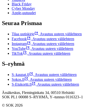
Black Friday
Cyber Monday
Apple-uutuudet
Seuraa Prismaa
Tilaa uutiskirje
,
Avautuu uuteen välilehteen
Facebook
,
Avautuu uuteen välilehteen
Instagram
,
Avautuu uuteen välilehteen
YouTube
,
Avautuu uuteen välilehteen
TikTok
,
Avautuu uuteen välilehteen
S–ryhmä
S–kaupat.fi
,
Avautuu uuteen välilehteen
Sokos.fi
,
Avautuu uuteen välilehteen
S-Etukortti.fi
,
Avautuu uuteen välilehteen
Ässäkeskus, Fleminginkatu 34, 00510 Helsinki
SOK PL1 00088 S–RYHMÄ,
Y–tunnus 0116323–1
© SOK 2026