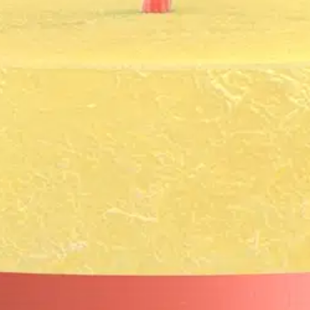
ttilä – kirkkaan keltainen – 8 cm
stin pakettiautomaattiin tai palvelupisteesee