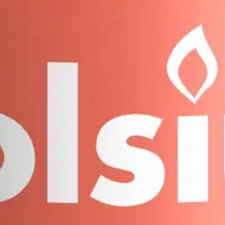
llämme, joka on väriltään Sunny Yellow. Tämä 8 cm kynttilä pysyy kaun
men täydellistä palamista varten. Valmistettu ilman palmuöljyä ja kasv
ä monin tavoin luodaksesi kotiisi ainutlaatuista lämpöä ja tunnelmaa.