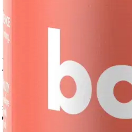
Etu ei koske Suuri‑lisäpalvelulla toimitettavia tuotteita.
Tarkista myymäläsaatavuus
Tuotekuvaus
Tee jokaisesta hetkestä erityinen Bolsiuksen rustikkipilarikynttilä
teknologia yhdistää ainutlaatuisen vahareseptin ja supertasaisen sydä
kynttilöitä eri kokoisina ja trendikkäissä väreissä. Näitä voi yhdistell
Ominaisuudet