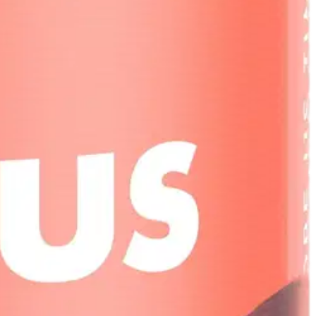
iina jopa 35 tunnin ajan MaxAmbiance-teknologiamme ansiosta. Tämä
ipohjaisesta vahasta. Kokonainen rustiikkikokoelmamme sisältää