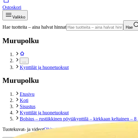
Ostoskori
Valikko
Hae tuotteita – aina halvat hinnat
Hae
Murupolku
…
Kynttilät ja huonetuoksut
Murupolku
Etusivu
Koti
Sisustus
Kynttilät ja huonetuoksut
Bolsius – rustiikkinen pöytäkynttilä – kirkkaan keltainen – 8
Tuotekuvat- ja videot
Ohita tuotekuva