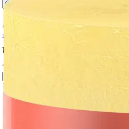
Avaa kuva suurempana
Karusellin nuolipainikkeet
Bolsius
Bolsius – rustiikkinen pöytäkyn
2,99 €
Verkkokaupan hinta
Valitse toimitustapa
Nouto myymälästä
Toimitus
Ilmainen
Ei saatavilla
Siirry valitsemaan myymälä
Ilmainen toimitus yli 100 €:n tilauksille Po