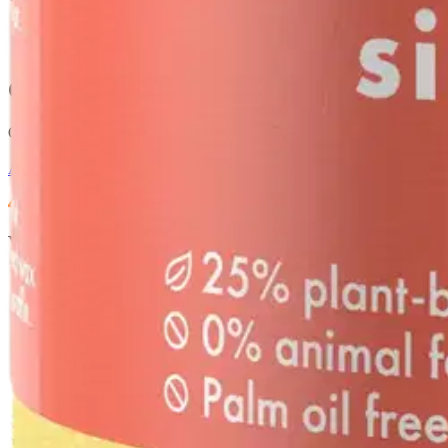
Oletko tyytyväinen tuotetietoihin?
Ovatko tuotetiedot riittävät? Jos tuotetiedoissa on puutteita tai niitä v
Anna palautetta
,
Avautuu uuteen välilehteen
Verkkokauppa
Ohjeet
Ensitilaajan pikaopas
Myymälänouto
Palautukset
Reklamaatio
Takuu ja huolto
Toimitustavat
Maksutavat
Asennuspalvelut