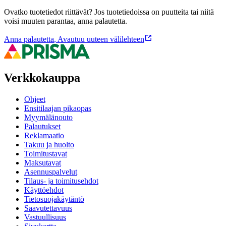
Ovatko tuotetiedot riittävät? Jos tuotetiedoissa on puutteita tai niitä
voisi muuten parantaa, anna palautetta.
Anna palautetta
,
Avautuu uuteen välilehteen
Verkkokauppa
Ohjeet
Ensitilaajan pikaopas
Myymälänouto
Palautukset
Reklamaatio
Takuu ja huolto
Toimitustavat
Maksutavat
Asennuspalvelut
Tilaus- ja toimitusehdot
Käyttöehdot
Tietosuojakäytäntö
Saavutettavuus
Vastuullisuus