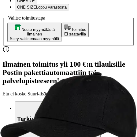
ONESIZE
ONE SIZE
Loppu varastosta
Valitse toimitustapa
Nouto myymälästä
Toimitus
Ilmainen
Ei saatavilla
Siirry valitsemaan myymälä
Ilmainen toimitus yli 100 €:n tilauksille
Postin pakettiautomaattiin tai
palvelupisteeseen!
Etu ei koske Suuri‑lisäpalvelulla toimitettavia tuotteita.
Tarkista myymäläsaatavuus