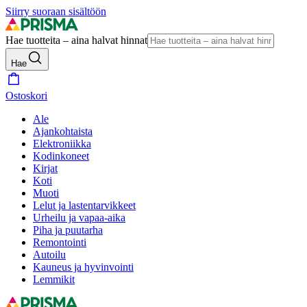
Siirry suoraan sisältöön
Hae tuotteita – aina halvat hinnat
Hae
Ostoskori
Ale
Ajankohtaista
Elektroniikka
Kodinkoneet
Kirjat
Koti
Muoti
Lelut ja lastentarvikkeet
Urheilu ja vapaa-aika
Piha ja puutarha
Remontointi
Autoilu
Kauneus ja hyvinvointi
Lemmikit