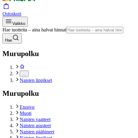
Ostoskori
Valikko
Hae tuotteita – aina halvat hinnat
Hae
Murupolku
…
Naisten lippikset
Murupolku
Etusivu
Muoti
Naisten vaatteet
Naisten asusteet
Naisten päähineet
Naisten lippikset