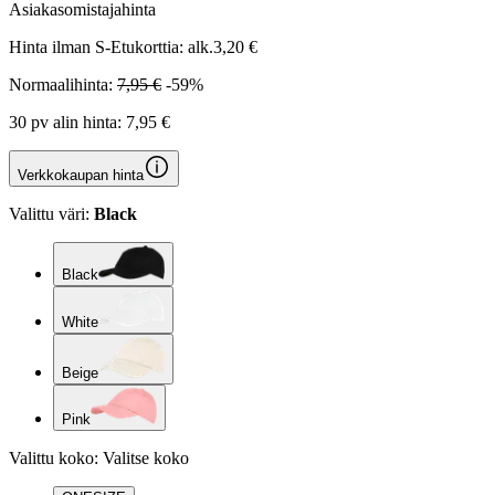
Asiakasomistajahinta
Hinta ilman S-Etukorttia:
alk.
3,20 €
Normaalihinta:
7,95 €
-59%
30 pv alin hinta:
7,95 €
Verkkokaupan hinta
Valittu väri:
Black
Black
White
Beige
Pink
Valittu koko:
Valitse koko