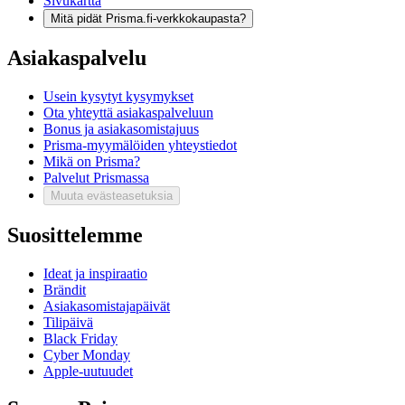
Sivukartta
Mitä pidät Prisma.fi-verkkokaupasta?
Asiakaspalvelu
Usein kysytyt kysymykset
Ota yhteyttä asiakaspalveluun
Bonus ja asiakasomistajuus
Prisma-myymälöiden yhteystiedot
Mikä on Prisma?
Palvelut Prismassa
Muuta evästeasetuksia
Suosittelemme
Ideat ja inspiraatio
Brändit
Asiakasomistajapäivät
Tilipäivä
Black Friday
Cyber Monday
Apple-uutuudet