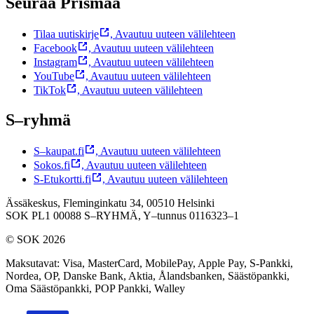
Seuraa Prismaa
Tilaa uutiskirje
,
Avautuu uuteen välilehteen
Facebook
,
Avautuu uuteen välilehteen
Instagram
,
Avautuu uuteen välilehteen
YouTube
,
Avautuu uuteen välilehteen
TikTok
,
Avautuu uuteen välilehteen
S–ryhmä
S–kaupat.fi
,
Avautuu uuteen välilehteen
Sokos.fi
,
Avautuu uuteen välilehteen
S-Etukortti.fi
,
Avautuu uuteen välilehteen
Ässäkeskus, Fleminginkatu 34, 00510 Helsinki
SOK PL1 00088 S–RYHMÄ,
Y–tunnus 0116323–1
© SOK 2026
Maksutavat
:
Visa, MasterCard, MobilePay, Apple Pay, S-Pankki,
Nordea, OP, Danske Bank, Aktia, Ålandsbanken, Säästöpankki,
Oma Säästöpankki, POP Pankki, Walley