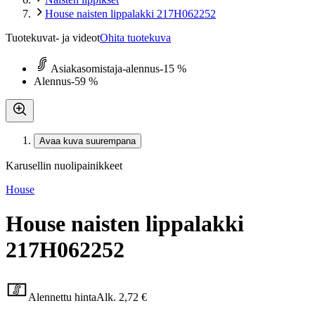
House naisten lippalakki 217H062252
Tuotekuvat- ja videot
Ohita tuotekuva
Asiakasomistaja-alennus
-15 %
Alennus
-59 %
Avaa kuva suurempana
Karusellin nuolipainikkeet
House
House naisten lippalakki
217H062252
Alennettu hinta
Alk.
2,72 €