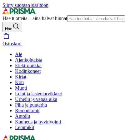
Siirry suoraan sisältöön
Hae tuotteita – aina halvat hinnat
Hae
Ostoskori
Ale
Ajankohtaista
Elektroniikka
Kodinkoneet
Kirjat
Koti
Muoti
Lelut ja lastentarvikkeet
Urheilu ja vapaa-aika
Piha ja puutarha
Remontointi
Autoilu
Kauneus ja hyvinvointi
Lemmikit