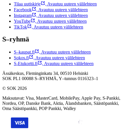
Tilaa uutiskirje
,
Avautuu uuteen välilehteen
Facebook
,
Avautuu uuteen välilehteen
Instagram
,
Avautuu uuteen välilehteen
YouTube
,
Avautuu uuteen välilehteen
TikTok
,
Avautuu uuteen välilehteen
S–ryhmä
S–kaupat.fi
,
Avautuu uuteen välilehteen
Sokos.fi
,
Avautuu uuteen välilehteen
S-Etukortti.fi
,
Avautuu uuteen välilehteen
Ässäkeskus, Fleminginkatu 34, 00510 Helsinki
SOK PL1 00088 S–RYHMÄ,
Y–tunnus 0116323–1
© SOK 2026
Maksutavat
:
Visa, MasterCard, MobilePay, Apple Pay, S-Pankki,
Nordea, OP, Danske Bank, Aktia, Ålandsbanken, Säästöpankki,
Oma Säästöpankki, POP Pankki, Walley