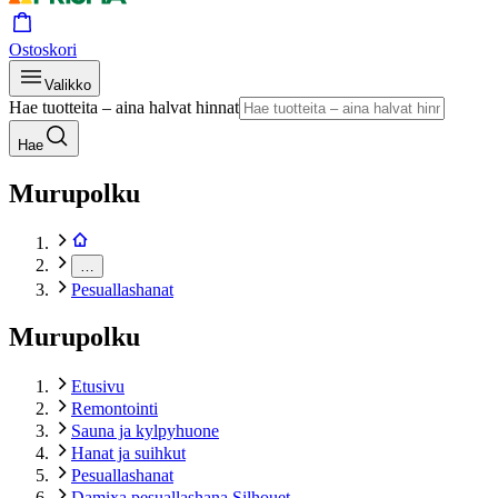
Ostoskori
Valikko
Hae tuotteita – aina halvat hinnat
Hae
Murupolku
…
Pesuallashanat
Murupolku
Etusivu
Remontointi
Sauna ja kylpyhuone
Hanat ja suihkut
Pesuallashanat
Damixa pesuallashana Silhouet