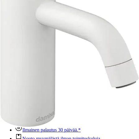
Designiltaan tyylikkään skandinaavinen ja ajaton tuote sopii sekä
klassiseen että moderniin kotiin. Mattavalkoinen pinta saa muodon
ja yksityiskohdat erottumaan selkeästi. Pinnoite on hienostuneesta
ulkoasustaan huolimatta erittäin kestävä ja helppo puhdistaa. Pinta
on UV-säteilyn kestävä, joten hana ei kellastu auringonvalossa vaan
säilyy uudenveroisena. Kylmäkäynnistys ja 6l/min poresuutin
Ominaisuudet
Oletko tyytyväinen tuotetietoihin?
Ovatko tuotetiedot riittävät? Jos tuotetiedoissa on puutteita tai niitä
voisi muuten parantaa, anna palautetta.
Anna palautetta
,
Avautuu uuteen välilehteen
Ilmainen palautus 30 päivää.*
Nouto myymälästä ilman toimituskuluja.