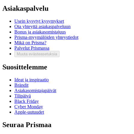
Asiakaspalvelu
Usein kysytyt kysymykset
Ota yhteyttä asiakaspalveluun
Bonus ja asiakasomistajuus
Prisma-myymälöiden yhteystiedot
Mikä on Prisma?
Palvelut Prismassa
Muuta evästeasetuksia
Suosittelemme
Ideat ja inspiraatio
Brändit
Asiakasomistajapäivät
Tilipäivä
Black Friday
Cyber Monday
Apple-uutuudet
Seuraa Prismaa