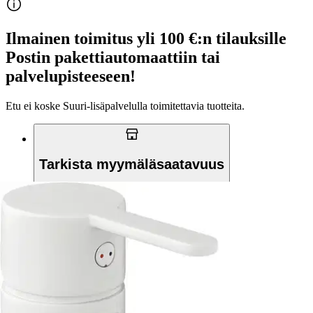
Ilmainen toimitus yli 100 €:n tilauksille
Postin pakettiautomaattiin tai
palvelupisteeseen!
Etu ei koske Suuri‑lisäpalvelulla toimitettavia tuotteita.
Tarkista myymäläsaatavuus
Tuotekuvaus
Silhouet mattavalkoinen tarjoaa minimalismia puhtaimmillaan.