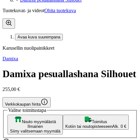
Tuotekuvat- ja videot
Ohita tuotekuva
Avaa kuva suurempana
Karusellin nuolipainikkeet
Damixa
Damixa pesuallashana Silhouet
255,00 €
Verkkokaupan hinta
Valitse toimitustapa
Nouto myymälästä
Toimitus
Ilmainen
Kotiin tai noutopisteeseen
Alk. 0 €
Siirry valitsemaan myymälä