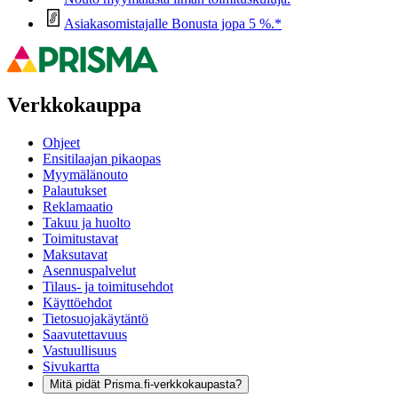
Asiakasomistajalle Bonusta jopa 5 %.*
Verkkokauppa
Ohjeet
Ensitilaajan pikaopas
Myymälänouto
Palautukset
Reklamaatio
Takuu ja huolto
Toimitustavat
Maksutavat
Asennuspalvelut
Tilaus- ja toimitusehdot
Käyttöehdot
Tietosuojakäytäntö
Saavutettavuus
Vastuullisuus
Sivukartta
Mitä pidät Prisma.fi-verkkokaupasta?