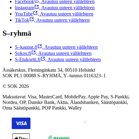
Facebook
,
Avautuu uuteen välilehteen
Instagram
,
Avautuu uuteen välilehteen
YouTube
,
Avautuu uuteen välilehteen
TikTok
,
Avautuu uuteen välilehteen
S–ryhmä
S–kaupat.fi
,
Avautuu uuteen välilehteen
Sokos.fi
,
Avautuu uuteen välilehteen
S-Etukortti.fi
,
Avautuu uuteen välilehteen
Ässäkeskus, Fleminginkatu 34, 00510 Helsinki
SOK PL1 00088 S–RYHMÄ,
Y–tunnus 0116323–1
© SOK 2026
Maksutavat
:
Visa, MasterCard, MobilePay, Apple Pay, S-Pankki,
Nordea, OP, Danske Bank, Aktia, Ålandsbanken, Säästöpankki,
Oma Säästöpankki, POP Pankki, Walley