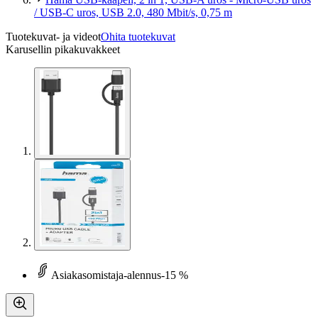
/ USB-C uros, USB 2.0, 480 Mbit/s, 0,75 m
Tuotekuvat- ja videot
Ohita tuotekuvat
Karusellin pikakuvakkeet
Asiakasomistaja-alennus
-15 %