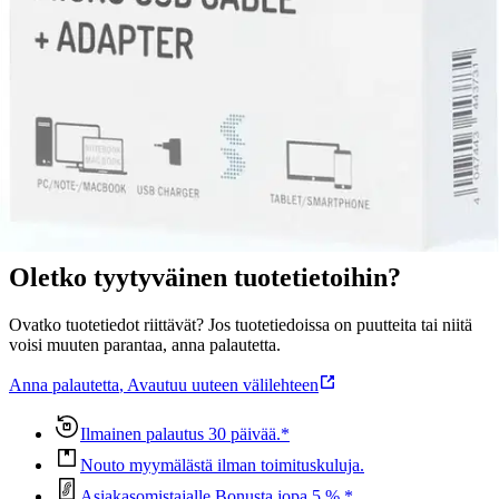
Hama USB-kaapeli USB-A ja Micro-USB-porteilla varustettujen
laitteiden väliseen signaalin- ja virransiirtoon. Kätevän adapterin
ansiosta voidaan Micro-USB:n sijasta yhdistää myös USB-C-
porttiin. Tiedonsiirtonopeus jopa 480 Mbit/s. Pituus 0,75 m.
Ominaisuudet
Oletko tyytyväinen tuotetietoihin?
Ovatko tuotetiedot riittävät? Jos tuotetiedoissa on puutteita tai niitä
voisi muuten parantaa, anna palautetta.
Anna palautetta
,
Avautuu uuteen välilehteen
Ilmainen palautus 30 päivää.*
Nouto myymälästä ilman toimituskuluja.
Asiakasomistajalle Bonusta jopa 5 %.*