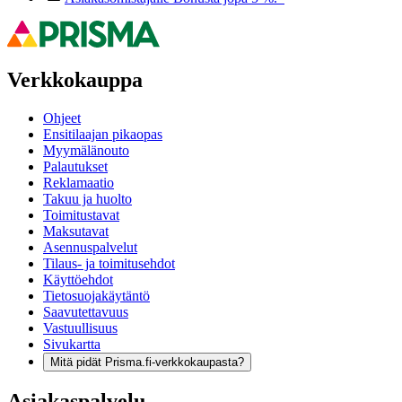
Verkkokauppa
Ohjeet
Ensitilaajan pikaopas
Myymälänouto
Palautukset
Reklamaatio
Takuu ja huolto
Toimitustavat
Maksutavat
Asennuspalvelut
Tilaus- ja toimitusehdot
Käyttöehdot
Tietosuojakäytäntö
Saavutettavuus
Vastuullisuus
Sivukartta
Mitä pidät Prisma.fi-verkkokaupasta?
Asiakaspalvelu