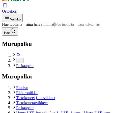
Ostoskori
Valikko
Hae tuotteita – aina halvat hinnat
Hae
Murupolku
…
Pc kaapelit
Murupolku
Etusivu
Elektroniikka
Tietokoneet ja tarvikkeet
Tietokonetarvikkeet
Pc kaapelit
Hama USB-kaapeli, 2 in 1, USB-A uros - Micro-USB uros