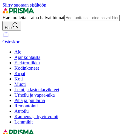
Siirry suoraan sisältöön
Hae tuotteita – aina halvat hinnat
Hae
Ostoskori
Ale
Ajankohtaista
Elektroniikka
Kodinkoneet
Kirjat
Koti
Muoti
Lelut ja lastentarvikkeet
Urheilu ja vapaa-aika
Piha ja puutarha
Remontointi
Autoilu
Kauneus ja hyvinvointi
Lemmikit