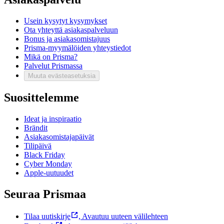
Usein kysytyt kysymykset
Ota yhteyttä asiakaspalveluun
Bonus ja asiakasomistajuus
Prisma-myymälöiden yhteystiedot
Mikä on Prisma?
Palvelut Prismassa
Muuta evästeasetuksia
Suosittelemme
Ideat ja inspiraatio
Brändit
Asiakasomistajapäivät
Tilipäivä
Black Friday
Cyber Monday
Apple-uutuudet
Seuraa Prismaa
Tilaa uutiskirje
,
Avautuu uuteen välilehteen