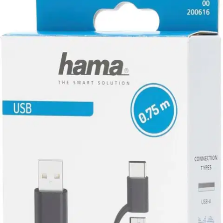
Hama
Hama USB-kaapeli, 2 in 1,
USB-A uros - Micro-USB uros /
USB-C uros, USB 2.0, 480
Mbit/s, 0,75 m
8,46 €
Asiakasomistajahinta
Hinta ilman S-Etukorttia:
9,95 €
Verkkokaupan hinta
Valitse toimitustapa
Nouto myymälästä
Toimitus
Ilmainen
Kotiin tai noutopisteeseen
Alk. 0 €
Siirry valitsemaan myymälä