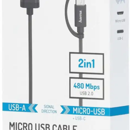
Ilmainen toimitus yli 100 €:n tilauksille
Postin pakettiautomaattiin tai
palvelupisteeseen!
Etu ei koske Suuri‑lisäpalvelulla toimitettavia tuotteita.
Tarkista myymäläsaatavuus
Tuotekuvaus