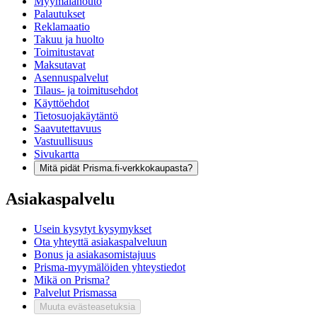
Myymälänouto
Palautukset
Reklamaatio
Takuu ja huolto
Toimitustavat
Maksutavat
Asennuspalvelut
Tilaus- ja toimitusehdot
Käyttöehdot
Tietosuojakäytäntö
Saavutettavuus
Vastuullisuus
Sivukartta
Mitä pidät Prisma.fi-verkkokaupasta?
Asiakaspalvelu
Usein kysytyt kysymykset
Ota yhteyttä asiakaspalveluun
Bonus ja asiakasomistajuus
Prisma-myymälöiden yhteystiedot
Mikä on Prisma?
Palvelut Prismassa
Muuta evästeasetuksia