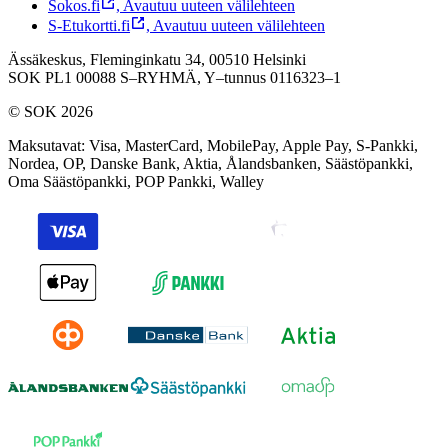
Sokos.fi
,
Avautuu uuteen välilehteen
S-Etukortti.fi
,
Avautuu uuteen välilehteen
Ässäkeskus, Fleminginkatu 34, 00510 Helsinki
SOK PL1 00088 S–RYHMÄ,
Y–tunnus 0116323–1
© SOK 2026
Maksutavat
:
Visa, MasterCard, MobilePay, Apple Pay, S-Pankki,
Nordea, OP, Danske Bank, Aktia, Ålandsbanken, Säästöpankki,
Oma Säästöpankki, POP Pankki, Walley