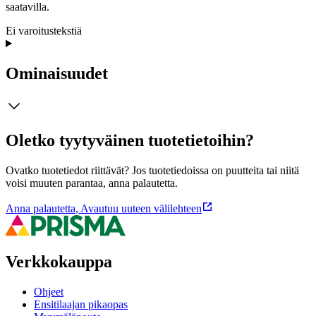
saatavilla.
Ei varoitustekstiä
Ominaisuudet
Oletko tyytyväinen tuotetietoihin?
Ovatko tuotetiedot riittävät? Jos tuotetiedoissa on puutteita tai niitä
voisi muuten parantaa, anna palautetta.
Anna palautetta
,
Avautuu uuteen välilehteen
Verkkokauppa
Ohjeet
Ensitilaajan pikaopas