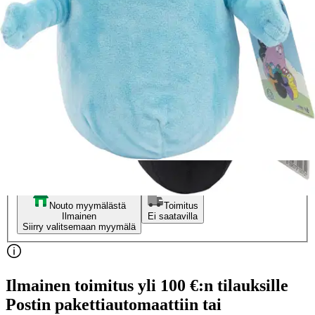
Alennettu hinta
3,36 €
Asiakasomistajahinta
Hinta ilman S-Etukorttia:
3,95 €
Normaalihinta:
12,95 €
-69%
30 pv alin hinta:
12,95 €
Verkkokaupan hinta
Valitse toimitustapa
Nouto myymälästä
Toimitus
Ilmainen
Ei saatavilla
Siirry valitsemaan myymälä
Ilmainen toimitus yli 100 €:n tilauksille
Postin pakettiautomaattiin tai