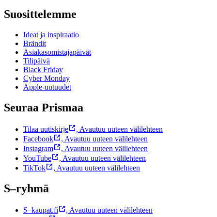
Suosittelemme
Ideat ja inspiraatio
Brändit
Asiakasomistajapäivät
Tilipäivä
Black Friday
Cyber Monday
Apple-uutuudet
Seuraa Prismaa
Tilaa uutiskirje
,
Avautuu uuteen välilehteen
Facebook
,
Avautuu uuteen välilehteen
Instagram
,
Avautuu uuteen välilehteen
YouTube
,
Avautuu uuteen välilehteen
TikTok
,
Avautuu uuteen välilehteen
S–ryhmä
S–kaupat.fi
,
Avautuu uuteen välilehteen