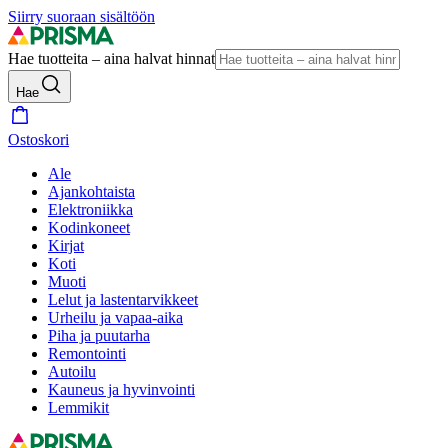
Siirry suoraan sisältöön
Hae tuotteita – aina halvat hinnat
Hae
Ostoskori
Ale
Ajankohtaista
Elektroniikka
Kodinkoneet
Kirjat
Koti
Muoti
Lelut ja lastentarvikkeet
Urheilu ja vapaa-aika
Piha ja puutarha
Remontointi
Autoilu
Kauneus ja hyvinvointi
Lemmikit