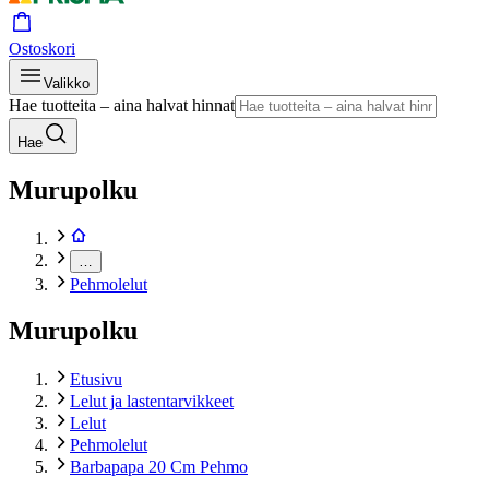
Ostoskori
Valikko
Hae tuotteita – aina halvat hinnat
Hae
Murupolku
…
Pehmolelut
Murupolku
Etusivu
Lelut ja lastentarvikkeet
Lelut
Pehmolelut
Barbapapa 20 Cm Pehmo