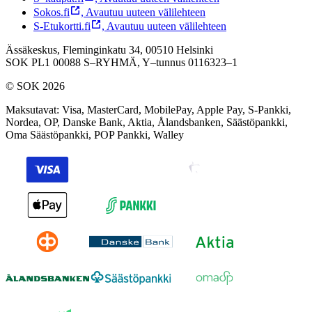
Sokos.fi
,
Avautuu uuteen välilehteen
S-Etukortti.fi
,
Avautuu uuteen välilehteen
Ässäkeskus, Fleminginkatu 34, 00510 Helsinki
SOK PL1 00088 S–RYHMÄ,
Y–tunnus 0116323–1
© SOK 2026
Maksutavat
:
Visa, MasterCard, MobilePay, Apple Pay, S-Pankki,
Nordea, OP, Danske Bank, Aktia, Ålandsbanken, Säästöpankki,
Oma Säästöpankki, POP Pankki, Walley