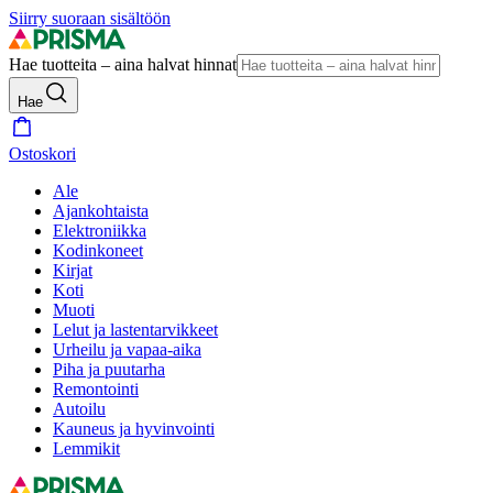
Siirry suoraan sisältöön
Hae tuotteita – aina halvat hinnat
Hae
Ostoskori
Ale
Ajankohtaista
Elektroniikka
Kodinkoneet
Kirjat
Koti
Muoti
Lelut ja lastentarvikkeet
Urheilu ja vapaa-aika
Piha ja puutarha
Remontointi
Autoilu
Kauneus ja hyvinvointi
Lemmikit