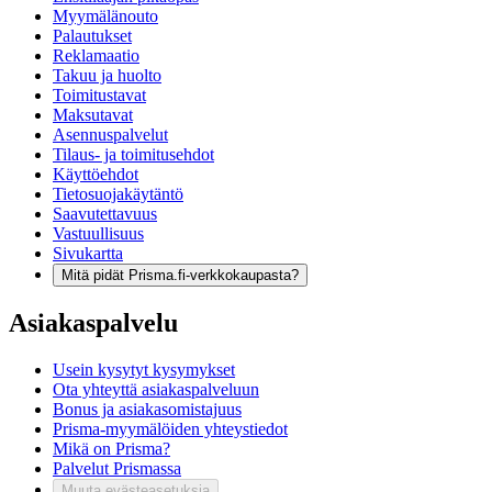
Myymälänouto
Palautukset
Reklamaatio
Takuu ja huolto
Toimitustavat
Maksutavat
Asennuspalvelut
Tilaus- ja toimitusehdot
Käyttöehdot
Tietosuojakäytäntö
Saavutettavuus
Vastuullisuus
Sivukartta
Mitä pidät Prisma.fi-verkkokaupasta?
Asiakaspalvelu
Usein kysytyt kysymykset
Ota yhteyttä asiakaspalveluun
Bonus ja asiakasomistajuus
Prisma-myymälöiden yhteystiedot
Mikä on Prisma?
Palvelut Prismassa
Muuta evästeasetuksia