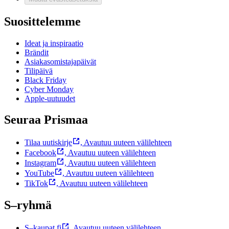
Suosittelemme
Ideat ja inspiraatio
Brändit
Asiakasomistajapäivät
Tilipäivä
Black Friday
Cyber Monday
Apple-uutuudet
Seuraa Prismaa
Tilaa uutiskirje
,
Avautuu uuteen välilehteen
Facebook
,
Avautuu uuteen välilehteen
Instagram
,
Avautuu uuteen välilehteen
YouTube
,
Avautuu uuteen välilehteen
TikTok
,
Avautuu uuteen välilehteen
S–ryhmä
S–kaupat.fi
,
Avautuu uuteen välilehteen