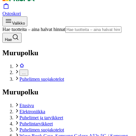
Ostoskori
Valikko
Hae tuotteita – aina halvat hinnat
Hae
Murupolku
…
Puhelimen suojakotelot
Murupolku
Etusivu
Elektroniikka
Puhelimet ja tarvikkeet
Puhelintarvikkeet
Puhelimen suojakotelot
Wave Book Case, Samsung Galaxy A52s 5G / Samsung