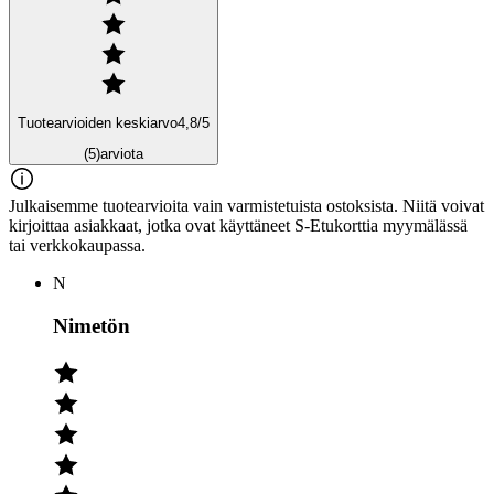
Tuotearvioiden keskiarvo
4,8
/5
(5)
arviota
Julkaisemme tuotearvioita vain varmistetuista ostoksista. Niitä voivat
kirjoittaa asiakkaat, jotka ovat käyttäneet S-Etukorttia myymälässä
tai verkkokaupassa.
N
Nimetön