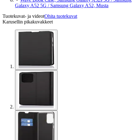
Galaxy A52 5G / Samsung Galaxy A52, Musta
Tuotekuvat- ja videot
Ohita tuotekuvat
Karusellin pikakuvakkeet