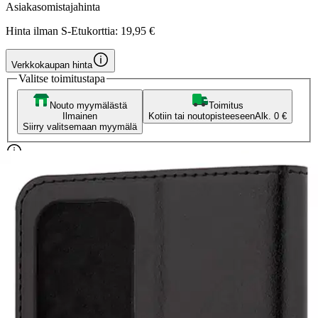
Asiakasomistajahinta
Hinta ilman S-Etukorttia:
19,95 €
Verkkokaupan hinta
Valitse toimitustapa
Nouto myymälästä
Toimitus
Ilmainen
Kotiin tai noutopisteeseen
Alk. 0 €
Siirry valitsemaan myymälä
Ilmainen toimitus yli 100 €:n tilauksille
Postin pakettiautomaattiin tai
palvelupisteeseen!
Etu ei koske Suuri‑lisäpalvelulla toimitettavia tuotteita.
Tarkista myymäläsaatavuus