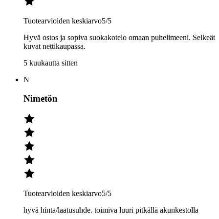
Tuotearvioiden keskiarvo
5
/5
Hyvä ostos ja sopiva suokakotelo omaan puhelimeeni. Selkeät
kuvat nettikaupassa.
5 kuukautta sitten
N
Nimetön
Tuotearvioiden keskiarvo
5
/5
hyvä hinta/laatusuhde. toimiva luuri pitkällä akunkestolla