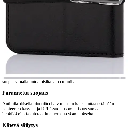
tyylikkään ratkaisun matkapuhelimen suojaamiseen. Nahasta ja
polykarbonaatista valmistettu kirjekotelo tarjoaa kestävyyttä ja on
samalla ohut ja kevyt. Kääntyvän kannen muotoilu takaa helpon
pääsyn laitteeseesi, ja magneettisuljenta pitää suojakotelon tukevasti
kiinni, kun sitä ei käytetä. Wave-kannessa on lisätyt lokerot
luottokorteille, joten Wave-kansi lisää käyttömukavuutta, eikä
erillistä lompakkoa enää tarvita.
Antimikrobisella pinnoitteella ja
RFID-suojauksella varustettu kotelo suojaa ensisijaisesti bakteereilta
ja luvattomalta käytöltä. Jalusta-toiminto mahdollistaa handsfree-
katselun, joten se sopii videopuheluihin tai suosikkisisällön
suoratoistoon.
Toiminnallinen suunnittelu
Flip cover -tyylillä pääset helposti käsiksi matkapuhelimeesi ja se
suojaa samalla putoamisilta ja naarmuilta.
Parannettu suojaus
Antimikrobisella pinnoitteella varustettu kansi auttaa estämään
bakteerien kasvua, ja RFID-suojausominaisuus suojaa
henkilökohtaisia tietoja luvattomalta skannaukselta.
Kätevä säilytys