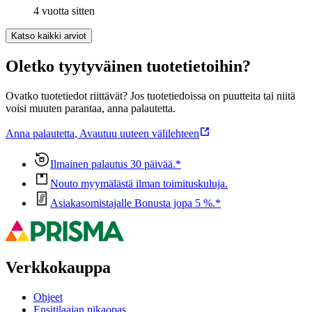
4 vuotta sitten
Katso kaikki arviot
Oletko tyytyväinen tuotetietoihin?
Ovatko tuotetiedot riittävät? Jos tuotetiedoissa on puutteita tai niitä
voisi muuten parantaa, anna palautetta.
Anna palautetta
,
Avautuu uuteen välilehteen
Ilmainen palautus 30 päivää.*
Nouto myymälästä ilman toimituskuluja.
Asiakasomistajalle Bonusta jopa 5 %.*
Verkkokauppa
Ohjeet
Ensitilaajan pikaopas