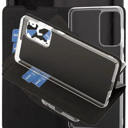
Avainominaisuudet
Kestävä nahka- ja polykarbonaattirakenne
Magneettisuljenta takaa turvallisen suojan
RFID-sulkuominaisuudet parantavat turvallisuutta
Jalusta-toiminto handsfree-katseluun
Lisälokerot luottokorteille
Tuotekuvaus
Wave-suojakuoressa yhdistyvät toiminnallisuus ja tyyli, ja se tarjoaa