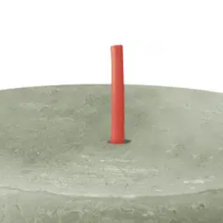
esh olive
stin pakettiautomaattiin tai palvelupisteesee