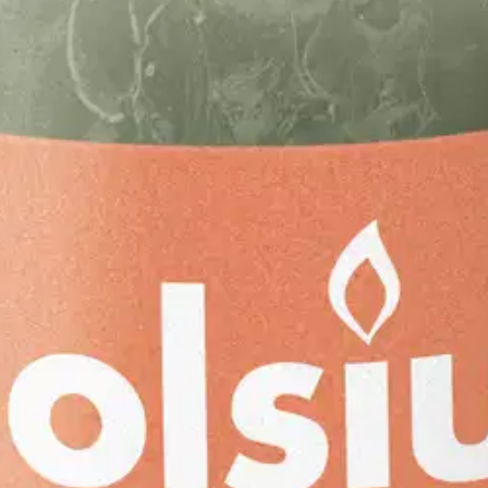
o tuo lämpöä ja tunnelmaa kotiisi. 8cm korkeat rustiikkiset pöytäkynttilät
en rustiikkikynttilävalikoimassa on sesongittain jopa 23 väriä, sekä lisä
ohtainen valioima vaihtelee.