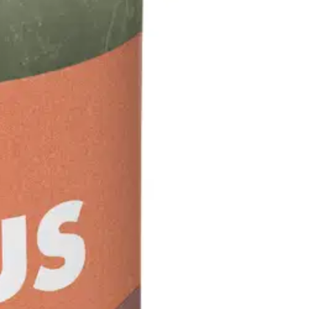
 palavat kauniisti 30 tunnin ajan. Kynttilät ovat tehty luonnollisista
ksi metallihohtoisia kynttilöitä, sekä kausittain vaihtuvia printtejä.