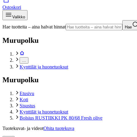
Ostoskori
Valikko
Hae tuotteita – aina halvat hinnat
Hae
Murupolku
…
Kynttilät ja huonetuoksut
Murupolku
Etusivu
Koti
Sisustus
Kynttilät ja huonetuoksut
Bolsius RUSTIIKKI PK 80/68 Fresh olive
Tuotekuvat- ja videot
Ohita tuotekuva