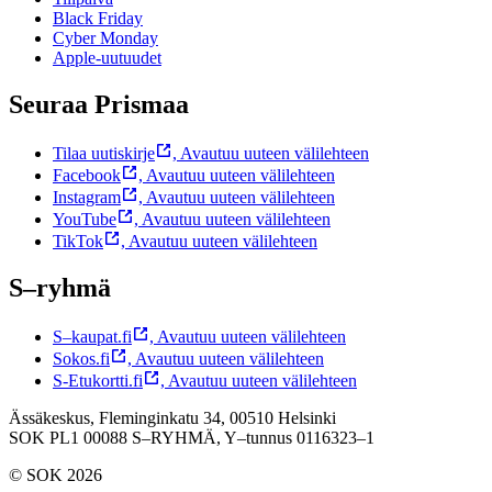
Black Friday
Cyber Monday
Apple-uutuudet
Seuraa Prismaa
Tilaa uutiskirje
,
Avautuu uuteen välilehteen
Facebook
,
Avautuu uuteen välilehteen
Instagram
,
Avautuu uuteen välilehteen
YouTube
,
Avautuu uuteen välilehteen
TikTok
,
Avautuu uuteen välilehteen
S–ryhmä
S–kaupat.fi
,
Avautuu uuteen välilehteen
Sokos.fi
,
Avautuu uuteen välilehteen
S-Etukortti.fi
,
Avautuu uuteen välilehteen
Ässäkeskus, Fleminginkatu 34, 00510 Helsinki
SOK PL1 00088 S–RYHMÄ,
Y–tunnus 0116323–1
© SOK 2026