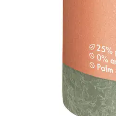
Oletko tyytyväinen tuotetietoihin?
Ovatko tuotetiedot riittävät? Jos tuotetiedoissa on puutteita tai niitä v
Anna palautetta
,
Avautuu uuteen välilehteen
Verkkokauppa
Ohjeet
Ensitilaajan pikaopas
Myymälänouto
Palautukset
Reklamaatio
Takuu ja huolto
Toimitustavat
Maksutavat
Asennuspalvelut