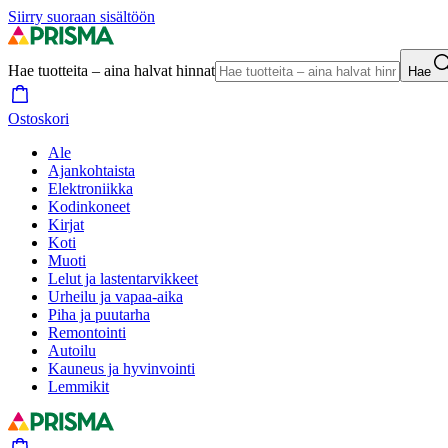
Siirry suoraan sisältöön
Hae tuotteita – aina halvat hinnat
Hae
Ostoskori
Ale
Ajankohtaista
Elektroniikka
Kodinkoneet
Kirjat
Koti
Muoti
Lelut ja lastentarvikkeet
Urheilu ja vapaa-aika
Piha ja puutarha
Remontointi
Autoilu
Kauneus ja hyvinvointi
Lemmikit