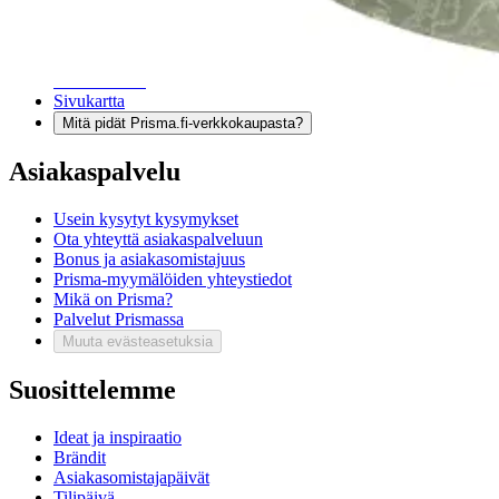
Tilaus- ja toimitusehdot
Käyttöehdot
Tietosuojakäytäntö
Saavutettavuus
Vastuullisuus
Sivukartta
Mitä pidät Prisma.fi-verkkokaupasta?
Asiakaspalvelu
Usein kysytyt kysymykset
Ota yhteyttä asiakaspalveluun
Bonus ja asiakasomistajuus
Prisma-myymälöiden yhteystiedot
Mikä on Prisma?
Palvelut Prismassa
Muuta evästeasetuksia
Suosittelemme
Ideat ja inspiraatio
Brändit
Asiakasomistajapäivät
Tilipäivä