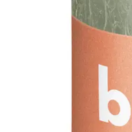
Etu ei koske Suuri‑lisäpalvelulla toimitettavia tuotteita.
Tarkista myymäläsaatavuus
Tuotekuvaus
Tee jokaisesta hetkestä erityinen. Kynttilän luonnollinen ja pehmeä val
vahoista, ilman palmuöljyä: rakkaudesta ihmisiin ja maapalloon. Bolsiuks
Niistä on helppo yhdistellä kauniita kokonaisuuksia kotiin. Myymäläk
Ominaisuudet