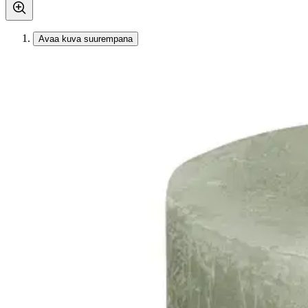
Avaa kuva suurempana
Karusellin nuolipainikkeet
Bolsius
Bolsius RUSTIIKKI PK 80/68 Fr
2,99 €
Verkkokaupan hinta
Valitse toimitustapa
Nouto myymälästä
Toimitus
Ilmainen
Ei saatavilla
Siirry valitsemaan myymälä
Ilmainen toimitus yli 100 €:n tilauksille Po