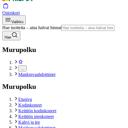
Ostoskori
Valikko
Hae tuotteita – aina halvat hinnat
Hae
Murupolku
…
Maidonvaahdottimet
Murupolku
Etusivu
Kodinkoneet
Keittiön kodinkoneet
Keittiön pienkoneet
Kahvi ja tee
Maidonvaahdottimet