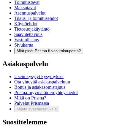
Toimitustavat
Maksutavat
Asennuspalvelut
Tilaus- ja toimitusehdot
Käyttöehdot
Tietosuojakäytäntö
Saavutettavuus
Vastuullisuus
Sivukartta
Mitä pidät Prisma.fi-verkkokaupasta?
Asiakaspalvelu
Usein kysytyt kysymykset
Ota yhteyttä asiakaspalveluun
Bonus ja asiakasomistajuus
Prisma-myymälöiden yhteystiedot
Mikä on Prisma?
Palvelut Prismassa
Muuta evästeasetuksia
Suosittelemme