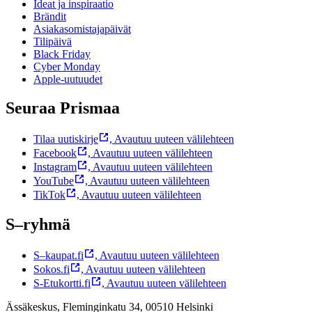
Ideat ja inspiraatio
Brändit
Asiakasomistajapäivät
Tilipäivä
Black Friday
Cyber Monday
Apple-uutuudet
Seuraa Prismaa
Tilaa uutiskirje
,
Avautuu uuteen välilehteen
Facebook
,
Avautuu uuteen välilehteen
Instagram
,
Avautuu uuteen välilehteen
YouTube
,
Avautuu uuteen välilehteen
TikTok
,
Avautuu uuteen välilehteen
S–ryhmä
S–kaupat.fi
,
Avautuu uuteen välilehteen
Sokos.fi
,
Avautuu uuteen välilehteen
S-Etukortti.fi
,
Avautuu uuteen välilehteen
Ässäkeskus, Fleminginkatu 34, 00510 Helsinki