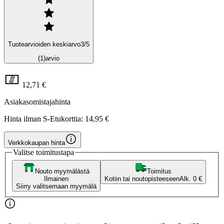
Tuotearvioiden keskiarvo
3
/5
(1)
arvio
12,71 €
Asiakasomistajahinta
Hinta ilman S-Etukorttia:
14,95 €
Verkkokaupan hinta
Valitse toimitustapa
Nouto myymälästä
Toimitus
Ilmainen
Kotiin tai noutopisteeseen
Alk. 0 €
Siirry valitsemaan myymälä