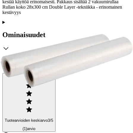
kestää käyttöä erinomaisesti. Pakkaus sisältää 2 vakuumirullaa
Rullan koko 28x300 cm Double Layer -tekniikka - erinomainen
kestävyys
Ominaisuudet
Arviot
Tuotearvioiden keskiarvo
3
/5
(1)
arvio