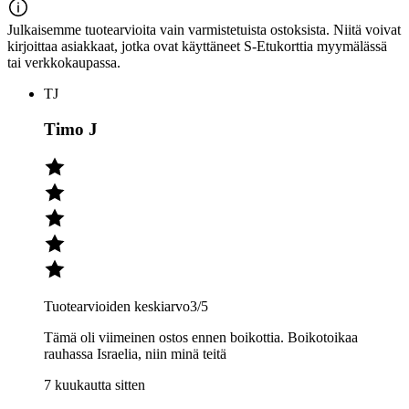
Julkaisemme tuotearvioita vain varmistetuista ostoksista. Niitä voivat
kirjoittaa asiakkaat, jotka ovat käyttäneet S-Etukorttia myymälässä
tai verkkokaupassa.
TJ
Timo J
Tuotearvioiden keskiarvo
3
/5
Tämä oli viimeinen ostos ennen boikottia. Boikotoikaa
rauhassa Israelia, niin minä teitä
7 kuukautta sitten