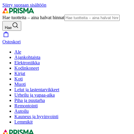
Siirry suoraan sisältöön
Hae tuotteita – aina halvat hinnat
Hae
Ostoskori
Ale
Ajankohtaista
Elektroniikka
Kodinkoneet
Kirjat
Koti
Muoti
Lelut ja lastentarvikkeet
Urheilu ja vapaa-aika
Piha ja puutarha
Remontointi
Autoilu
Kauneus ja hyvinvointi
Lemmikit