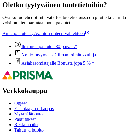
Oletko tyytyväinen tuotetietoihin?
Ovatko tuotetiedot riittävät? Jos tuotetiedoissa on puutteita tai niitä
voisi muuten parantaa, anna palautetta.
Anna palautetta
,
Avautuu uuteen välilehteen
Ilmainen palautus 30 päivää.*
Nouto myymälästä ilman toimituskuluja.
Asiakasomistajalle Bonusta jopa 5 %.*
Verkkokauppa
Ohjeet
Ensitilaajan pikaopas
Myymälänouto
Palautukset
Reklamaatio
Takuu ja huolto