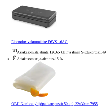
Electrolux vakuumilaite E6VS1-6AG
Asiakasomistajahinta
126,65 €
Hinta ilman S-Etukorttia:
149
Asiakasomistaja-alennus
-15 %
OBH Nordica tyhjiöpakkauspussit 50 kpl, 22x30cm 7955