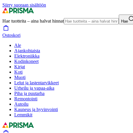
Siirry suoraan sisältöön
Hae tuotteita – aina halvat hinnat
Hae
Ostoskori
Ale
Ajankohtaista
Elektroniikka
Kodinkoneet
Kirjat
Koti
Muoti
Lelut ja lastentarvikkeet
Urheilu ja vapaa-aika
Piha ja puutarha
Remontointi
Autoilu
Kauneus ja hyvinvointi
Lemmikit