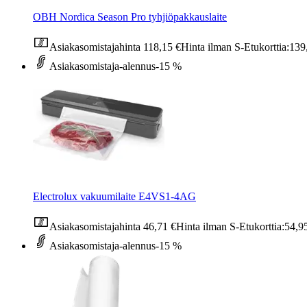
OBH Nordica Season Pro tyhjiöpakkauslaite
Asiakasomistajahinta
118,15 €
Hinta ilman S-Etukorttia:
139
Asiakasomistaja-alennus
-15 %
Electrolux vakuumilaite E4VS1-4AG
Asiakasomistajahinta
46,71 €
Hinta ilman S-Etukorttia:
54,9
Asiakasomistaja-alennus
-15 %