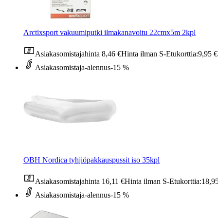
Arctixsport vakuumiputki ilmakanavoitu 22cmx5m 2kpl
Asiakasomistajahinta
8,46 €
Hinta ilman S-Etukorttia:
9,95 €
Asiakasomistaja-alennus
-15 %
OBH Nordica tyhjiöpakkauspussit iso 35kpl
Asiakasomistajahinta
16,11 €
Hinta ilman S-Etukorttia:
18,9
Asiakasomistaja-alennus
-15 %