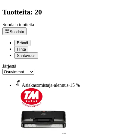
Tuotteita: 20
Suodata tuotteita
Suodata
Brändi
Hinta
Saatavuus
Järjestä
Asiakasomistaja-alennus
-15 %