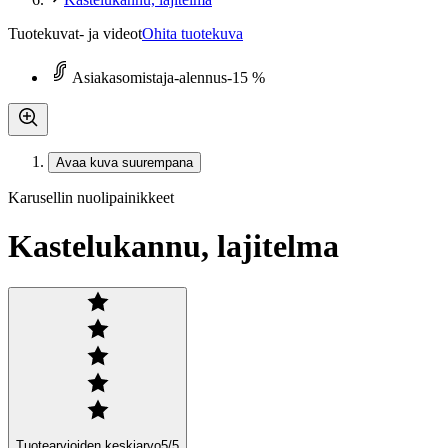
Tuotekuvat- ja videot
Ohita tuotekuva
Asiakasomistaja-alennus
-15 %
Avaa kuva suurempana
Karusellin nuolipainikkeet
Kastelukannu, lajitelma
Tuotearvioiden keskiarvo
5
/5