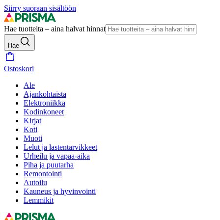
Siirry suoraan sisältöön
Hae tuotteita – aina halvat hinnat
Hae
Ostoskori
Ale
Ajankohtaista
Elektroniikka
Kodinkoneet
Kirjat
Koti
Muoti
Lelut ja lastentarvikkeet
Urheilu ja vapaa-aika
Piha ja puutarha
Remontointi
Autoilu
Kauneus ja hyvinvointi
Lemmikit