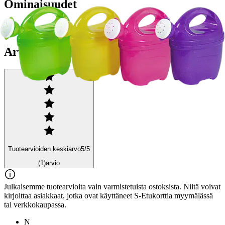
Ominaisuudet
Arviot
Tuotearvioiden keskiarvo
5
/5
(1)
arvio
Julkaisemme tuotearvioita vain varmistetuista ostoksista. Niitä voivat
kirjoittaa asiakkaat, jotka ovat käyttäneet S-Etukorttia myymälässä
tai verkkokaupassa.
N