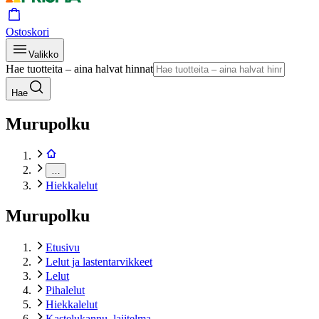
Ostoskori
Valikko
Hae tuotteita – aina halvat hinnat
Hae
Murupolku
…
Hiekkalelut
Murupolku
Etusivu
Lelut ja lastentarvikkeet
Lelut
Pihalelut
Hiekkalelut
Kastelukannu, lajitelma