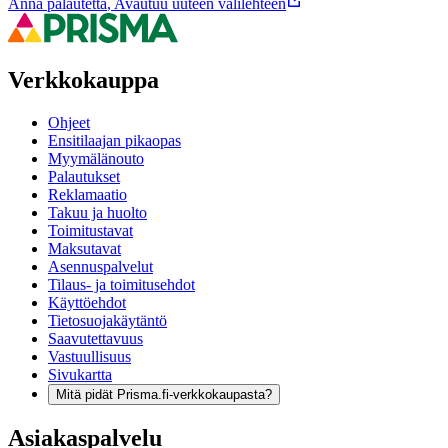
Anna palautetta
,
Avautuu uuteen välilehteen
Verkkokauppa
Ohjeet
Ensitilaajan pikaopas
Myymälänouto
Palautukset
Reklamaatio
Takuu ja huolto
Toimitustavat
Maksutavat
Asennuspalvelut
Tilaus- ja toimitusehdot
Käyttöehdot
Tietosuojakäytäntö
Saavutettavuus
Vastuullisuus
Sivukartta
Mitä pidät Prisma.fi-verkkokaupasta?
Asiakaspalvelu