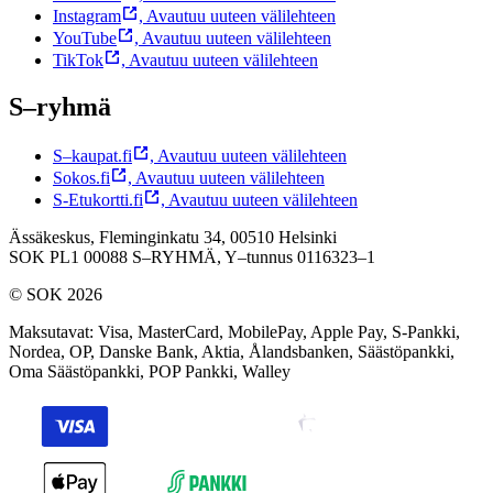
Instagram
,
Avautuu uuteen välilehteen
YouTube
,
Avautuu uuteen välilehteen
TikTok
,
Avautuu uuteen välilehteen
S–ryhmä
S–kaupat.fi
,
Avautuu uuteen välilehteen
Sokos.fi
,
Avautuu uuteen välilehteen
S-Etukortti.fi
,
Avautuu uuteen välilehteen
Ässäkeskus, Fleminginkatu 34, 00510 Helsinki
SOK PL1 00088 S–RYHMÄ,
Y–tunnus 0116323–1
© SOK 2026
Maksutavat
:
Visa, MasterCard, MobilePay, Apple Pay, S-Pankki,
Nordea, OP, Danske Bank, Aktia, Ålandsbanken, Säästöpankki,
Oma Säästöpankki, POP Pankki, Walley