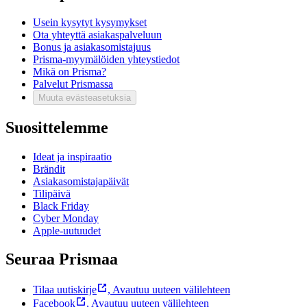
Usein kysytyt kysymykset
Ota yhteyttä asiakaspalveluun
Bonus ja asiakasomistajuus
Prisma-myymälöiden yhteystiedot
Mikä on Prisma?
Palvelut Prismassa
Muuta evästeasetuksia
Suosittelemme
Ideat ja inspiraatio
Brändit
Asiakasomistajapäivät
Tilipäivä
Black Friday
Cyber Monday
Apple-uutuudet
Seuraa Prismaa
Tilaa uutiskirje
,
Avautuu uuteen välilehteen
Facebook
,
Avautuu uuteen välilehteen