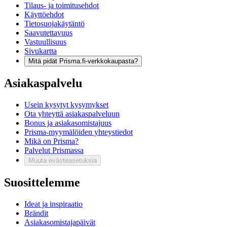
Tilaus- ja toimitusehdot
Käyttöehdot
Tietosuojakäytäntö
Saavutettavuus
Vastuullisuus
Sivukartta
Mitä pidät Prisma.fi-verkkokaupasta?
Asiakaspalvelu
Usein kysytyt kysymykset
Ota yhteyttä asiakaspalveluun
Bonus ja asiakasomistajuus
Prisma-myymälöiden yhteystiedot
Mikä on Prisma?
Palvelut Prismassa
Muuta evästeasetuksia
Suosittelemme
Ideat ja inspiraatio
Brändit
Asiakasomistajapäivät