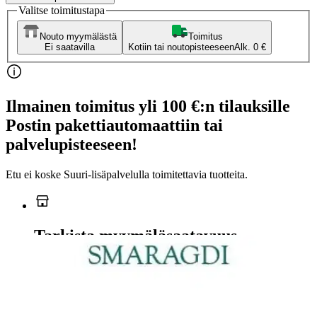
Valitse toimitustapa
Nouto myymälästä
Toimitus
Ei saatavilla
Kotiin tai noutopisteeseen
Alk. 0 €
Ilmainen toimitus yli 100 €:n tilauksille
Postin pakettiautomaattiin tai
palvelupisteeseen!
Etu ei koske Suuri‑lisäpalvelulla toimitettavia tuotteita.
Tarkista myymäläsaatavuus
Ei saatavilla