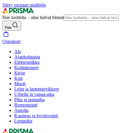
Siirry suoraan sisältöön
Hae tuotteita – aina halvat hinnat
Hae
Ostoskori
Ale
Ajankohtaista
Elektroniikka
Kodinkoneet
Kirjat
Koti
Muoti
Lelut ja lastentarvikkeet
Urheilu ja vapaa-aika
Piha ja puutarha
Remontointi
Autoilu
Kauneus ja hyvinvointi
Lemmikit