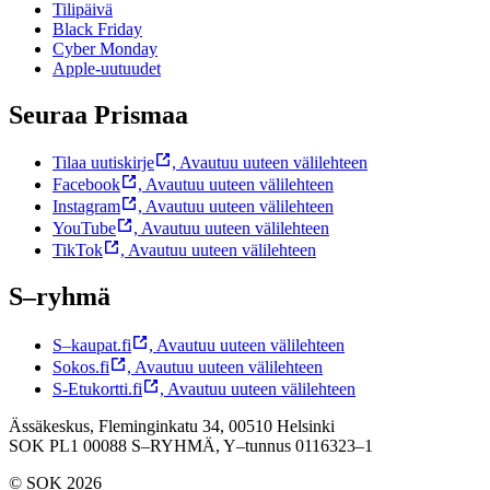
Tilipäivä
Black Friday
Cyber Monday
Apple-uutuudet
Seuraa Prismaa
Tilaa uutiskirje
,
Avautuu uuteen välilehteen
Facebook
,
Avautuu uuteen välilehteen
Instagram
,
Avautuu uuteen välilehteen
YouTube
,
Avautuu uuteen välilehteen
TikTok
,
Avautuu uuteen välilehteen
S–ryhmä
S–kaupat.fi
,
Avautuu uuteen välilehteen
Sokos.fi
,
Avautuu uuteen välilehteen
S-Etukortti.fi
,
Avautuu uuteen välilehteen
Ässäkeskus, Fleminginkatu 34, 00510 Helsinki
SOK PL1 00088 S–RYHMÄ,
Y–tunnus 0116323–1
© SOK 2026