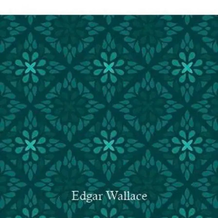
Tuotekuvaus
Scotland Yardin ensimmäinen naisetsivä, virallisesti poliisipäällikön
apulainen Leslie Maughan esitti ratkaisevaa osaa mutkikkaan petos-
ja murhajutun selvittämisessä. Tarinasta kehittyy monipolvinen juttu,
jossa on harhautuksia, salaperäisiä aasialaisia, yllätyksiä ja peitettyjä
henkilöllisyyksiä. Edgar Wallace (1875-1932) oli englantilainen
kirjailija ja toimittaja, joka kirjoitti toistasataa kirjaa, joista on tehty
lukuisia elokuvia vielä hänen kuolemansa jälkeenkin.
Ominaisuudet
Oletko tyytyväinen tuotetietoihin?