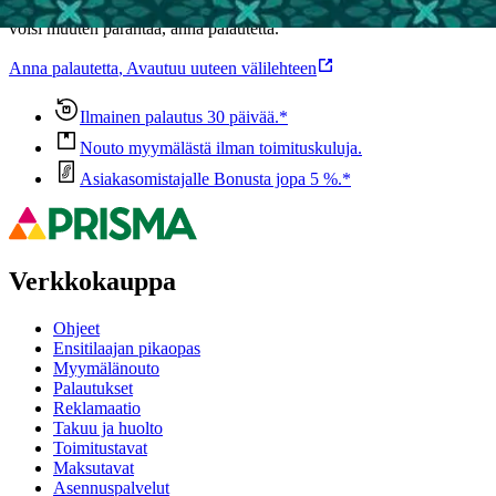
Ovatko tuotetiedot riittävät? Jos tuotetiedoissa on puutteita tai niitä
voisi muuten parantaa, anna palautetta.
Anna palautetta
,
Avautuu uuteen välilehteen
Ilmainen palautus 30 päivää.*
Nouto myymälästä ilman toimituskuluja.
Asiakasomistajalle Bonusta jopa 5 %.*
Verkkokauppa
Ohjeet
Ensitilaajan pikaopas
Myymälänouto
Palautukset
Reklamaatio
Takuu ja huolto
Toimitustavat
Maksutavat
Asennuspalvelut