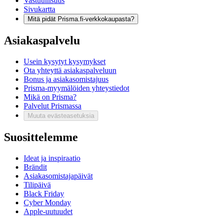
Vastuullisuus
Sivukartta
Mitä pidät Prisma.fi-verkkokaupasta?
Asiakaspalvelu
Usein kysytyt kysymykset
Ota yhteyttä asiakaspalveluun
Bonus ja asiakasomistajuus
Prisma-myymälöiden yhteystiedot
Mikä on Prisma?
Palvelut Prismassa
Muuta evästeasetuksia
Suosittelemme
Ideat ja inspiraatio
Brändit
Asiakasomistajapäivät
Tilipäivä
Black Friday
Cyber Monday
Apple-uutuudet