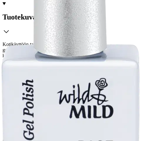
Tuotekuvaus
Kotikäyttöön tarkoitettu kolmivaiheinen UV-
geelilakkausmenetelmä. Kynnen pintaa ei tarvitse viilata tai
karhentaa ennen käyttöä. Erittäin kiiltävä lopputulos, joka kestää
kynnellä pitkään. Lakkaus on poistettavissa helposti ja
hellävaraisesti. Ei vahingoita omia kynsiä.
Ominaisuudet
Käyttöturvallisuus
Oletko tyytyväinen tuotetietoihin?