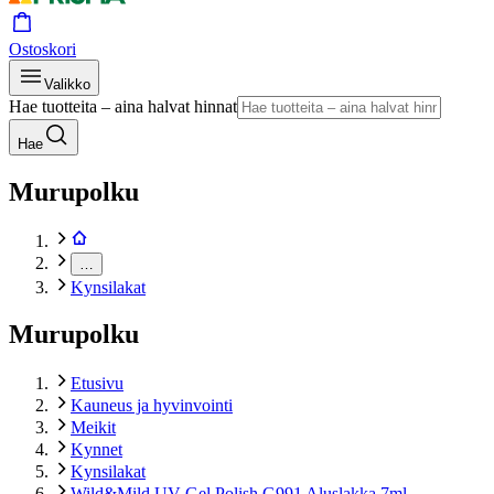
Ostoskori
Valikko
Hae tuotteita – aina halvat hinnat
Hae
Murupolku
…
Kynsilakat
Murupolku
Etusivu
Kauneus ja hyvinvointi
Meikit
Kynnet
Kynsilakat
Wild&Mild UV Gel Polish G991 Aluslakka 7ml