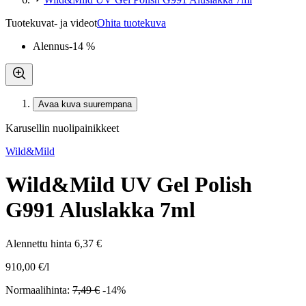
Tuotekuvat- ja videot
Ohita tuotekuva
Alennus
-14 %
Avaa kuva suurempana
Karusellin nuolipainikkeet
Wild&Mild
Wild&Mild UV Gel Polish
G991 Aluslakka 7ml
Alennettu hinta
6,37 €
910,00 €/l
Normaalihinta:
7,49 €
-14%