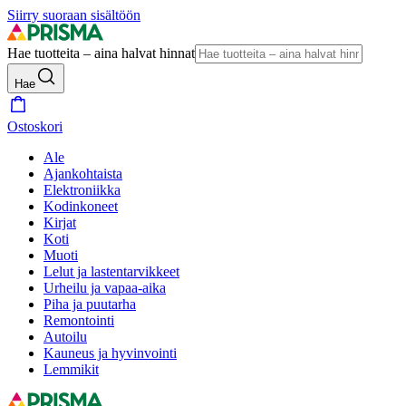
Siirry suoraan sisältöön
Hae tuotteita – aina halvat hinnat
Hae
Ostoskori
Ale
Ajankohtaista
Elektroniikka
Kodinkoneet
Kirjat
Koti
Muoti
Lelut ja lastentarvikkeet
Urheilu ja vapaa-aika
Piha ja puutarha
Remontointi
Autoilu
Kauneus ja hyvinvointi
Lemmikit