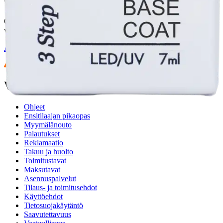
Ovatko tuotetiedot riittävät? Jos tuotetiedoissa on puutteita tai niitä
voisi muuten parantaa, anna palautetta.
Anna palautetta
,
Avautuu uuteen välilehteen
Verkkokauppa
Ohjeet
Ensitilaajan pikaopas
Myymälänouto
Palautukset
Reklamaatio
Takuu ja huolto
Toimitustavat
Maksutavat
Asennuspalvelut
Tilaus- ja toimitusehdot
Käyttöehdot
Tietosuojakäytäntö
Saavutettavuus