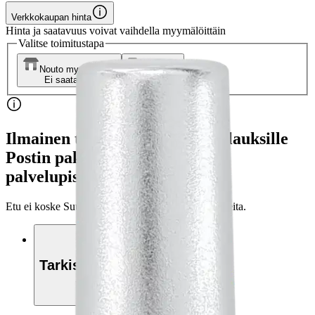
Verkkokaupan hinta
Hinta ja saatavuus voivat vaihdella myymälöittäin
Valitse toimitustapa
Nouto myymälästä
Toimitus
Ei saatavilla
Ei saatavilla
Ilmainen toimitus yli 100 €:n tilauksille
Postin pakettiautomaattiin tai
palvelupisteeseen!
Etu ei koske Suuri‑lisäpalvelulla toimitettavia tuotteita.
Tarkista myymäläsaatavuus