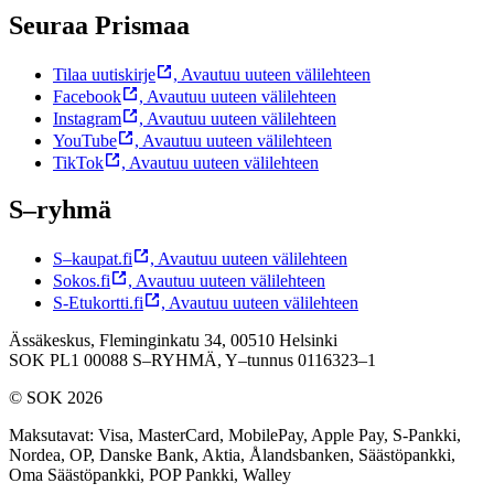
Seuraa Prismaa
Tilaa uutiskirje
,
Avautuu uuteen välilehteen
Facebook
,
Avautuu uuteen välilehteen
Instagram
,
Avautuu uuteen välilehteen
YouTube
,
Avautuu uuteen välilehteen
TikTok
,
Avautuu uuteen välilehteen
S–ryhmä
S–kaupat.fi
,
Avautuu uuteen välilehteen
Sokos.fi
,
Avautuu uuteen välilehteen
S-Etukortti.fi
,
Avautuu uuteen välilehteen
Ässäkeskus, Fleminginkatu 34, 00510 Helsinki
SOK PL1 00088 S–RYHMÄ,
Y–tunnus 0116323–1
© SOK 2026
Maksutavat
:
Visa, MasterCard, MobilePay, Apple Pay, S-Pankki,
Nordea, OP, Danske Bank, Aktia, Ålandsbanken, Säästöpankki,
Oma Säästöpankki, POP Pankki, Walley