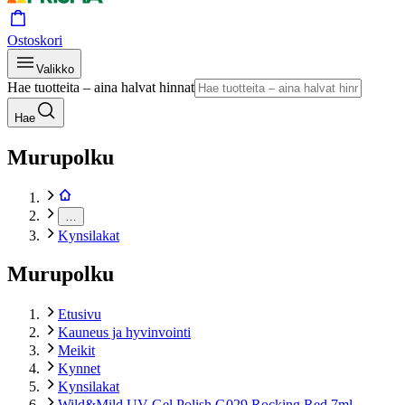
Ostoskori
Valikko
Hae tuotteita – aina halvat hinnat
Hae
Murupolku
…
Kynsilakat
Murupolku
Etusivu
Kauneus ja hyvinvointi
Meikit
Kynnet
Kynsilakat
Wild&Mild UV Gel Polish G029 Rocking Red 7ml