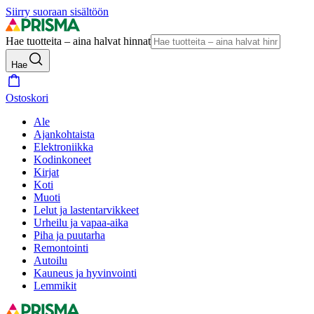
Siirry suoraan sisältöön
Hae tuotteita – aina halvat hinnat
Hae
Ostoskori
Ale
Ajankohtaista
Elektroniikka
Kodinkoneet
Kirjat
Koti
Muoti
Lelut ja lastentarvikkeet
Urheilu ja vapaa-aika
Piha ja puutarha
Remontointi
Autoilu
Kauneus ja hyvinvointi
Lemmikit