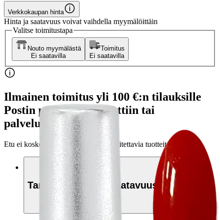
Verkkokaupan hinta
Hinta ja saatavuus voivat vaihdella myymälöittäin
Valitse toimitustapa
Nouto myymälästä
Toimitus
Ei saatavilla
Ei saatavilla
Ilmainen toimitus yli 100 €:n tilauksille
Postin pakettiautomaattiin tai
palvelupisteeseen!
Etu ei koske Suuri‑lisäpalvelulla toimitettavia tuotteita.
Tarkista myymäläsaatavuus