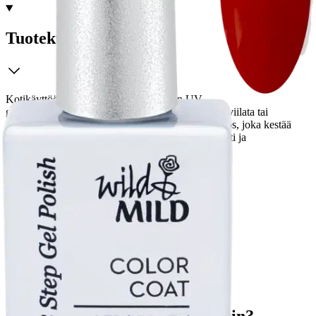
Tuotekuvaus
Kotikäyttöön tarkoitettu kolmivaiheinen UV-
geelilakkausmenetelmä. Kynnen pintaa ei tarvitse viilata tai
karhentaa ennen käyttöä. Erittäin kiiltävä lopputulos, joka kestää
kynnellä pitkään. Lakkaus on poistettavissa helposti ja
hellävaraisesti. Ei vahingoita omia kynsiä.
Ominaisuudet
Käyttöturvallisuus
Oletko tyytyväinen tuotetietoihin?