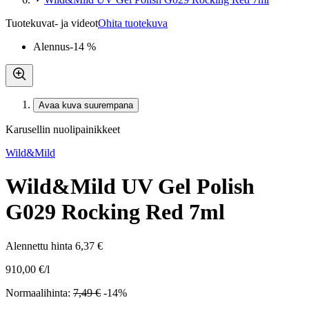
Tuotekuvat- ja videot
Ohita tuotekuva
Alennus
-14 %
Avaa kuva suurempana
Karusellin nuolipainikkeet
Wild&Mild
Wild&Mild UV Gel Polish
G029 Rocking Red 7ml
Alennettu hinta
6,37 €
910,00 €/l
Normaalihinta:
7,49 €
-14%