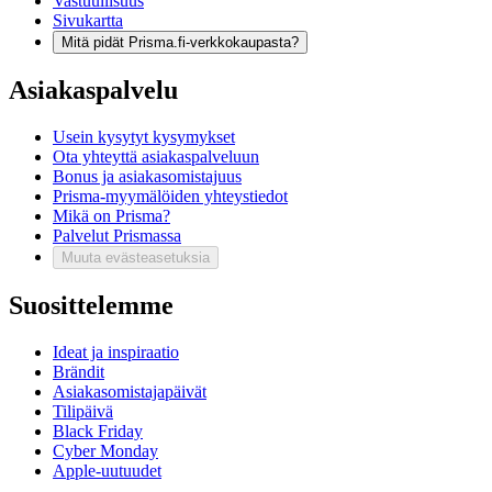
Vastuullisuus
Sivukartta
Mitä pidät Prisma.fi-verkkokaupasta?
Asiakaspalvelu
Usein kysytyt kysymykset
Ota yhteyttä asiakaspalveluun
Bonus ja asiakasomistajuus
Prisma-myymälöiden yhteystiedot
Mikä on Prisma?
Palvelut Prismassa
Muuta evästeasetuksia
Suosittelemme
Ideat ja inspiraatio
Brändit
Asiakasomistajapäivät
Tilipäivä
Black Friday
Cyber Monday
Apple-uutuudet