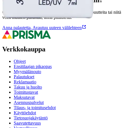
Ovatko tuotetiedot riittävät? Jos tuotetiedoissa on puutteita tai niitä
voisi muuten parantaa, anna palautetta.
Anna palautetta
,
Avautuu uuteen välilehteen
Verkkokauppa
Ohjeet
Ensitilaajan pikaopas
Myymälänouto
Palautukset
Reklamaatio
Takuu ja huolto
Toimitustavat
Maksutavat
Asennuspalvelut
Tilaus- ja toimitusehdot
Käyttöehdot
Tietosuojakäytäntö
Saavutettavuus