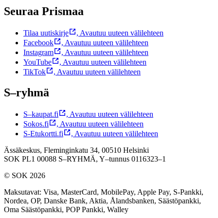
Seuraa Prismaa
Tilaa uutiskirje
,
Avautuu uuteen välilehteen
Facebook
,
Avautuu uuteen välilehteen
Instagram
,
Avautuu uuteen välilehteen
YouTube
,
Avautuu uuteen välilehteen
TikTok
,
Avautuu uuteen välilehteen
S–ryhmä
S–kaupat.fi
,
Avautuu uuteen välilehteen
Sokos.fi
,
Avautuu uuteen välilehteen
S-Etukortti.fi
,
Avautuu uuteen välilehteen
Ässäkeskus, Fleminginkatu 34, 00510 Helsinki
SOK PL1 00088 S–RYHMÄ,
Y–tunnus 0116323–1
© SOK 2026
Maksutavat
:
Visa, MasterCard, MobilePay, Apple Pay, S-Pankki,
Nordea, OP, Danske Bank, Aktia, Ålandsbanken, Säästöpankki,
Oma Säästöpankki, POP Pankki, Walley