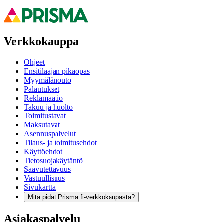
Verkkokauppa
Ohjeet
Ensitilaajan pikaopas
Myymälänouto
Palautukset
Reklamaatio
Takuu ja huolto
Toimitustavat
Maksutavat
Asennuspalvelut
Tilaus- ja toimitusehdot
Käyttöehdot
Tietosuojakäytäntö
Saavutettavuus
Vastuullisuus
Sivukartta
Mitä pidät Prisma.fi-verkkokaupasta?
Asiakaspalvelu