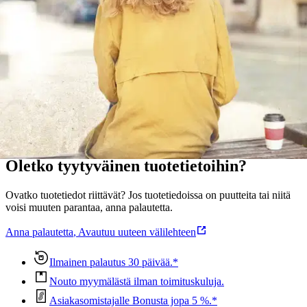
viihdyttävällä tavalla, sentimentaalisuuteen sortumatta, esimerkiksi
maalais- ja kaupunkilaiselämää ja Irlannin dramaattista
lähimenneisyyttä.
Näytä lisää
tuotekuvausta
Ominaisuudet
Oletko tyytyväinen tuotetietoihin?
Ovatko tuotetiedot riittävät? Jos tuotetiedoissa on puutteita tai niitä
voisi muuten parantaa, anna palautetta.
Anna palautetta
,
Avautuu uuteen välilehteen
Ilmainen palautus 30 päivää.*
Nouto myymälästä ilman toimituskuluja.
Asiakasomistajalle Bonusta jopa 5 %.*