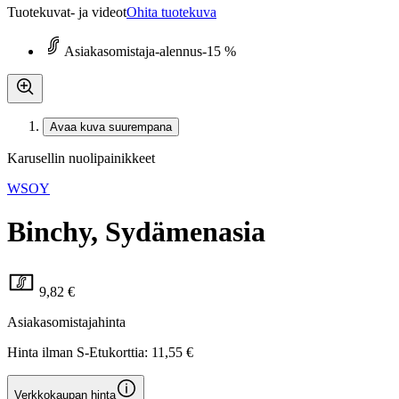
Tuotekuvat- ja videot
Ohita tuotekuva
Asiakasomistaja-alennus
-15 %
Avaa kuva suurempana
Karusellin nuolipainikkeet
WSOY
Binchy, Sydämenasia
9,82 €
Asiakasomistajahinta
Hinta ilman S-Etukorttia:
11,55 €
Verkkokaupan hinta