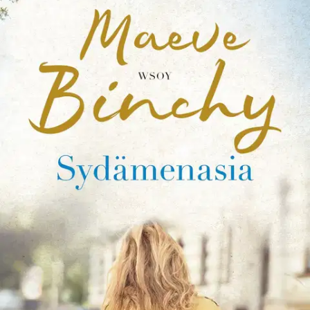
Tuotekuvaus
Sydänkohtauksia irlantilaiseen tapaan. Rakastetun bestseller-
kirjailijan hyvän mielen klassikkokirja lääkäriklinikan
suhdesolmuista. Tohtori Clara Casey on saanut uuden dublinilaisen
sydänklinikan johdettavakseen, mutta luvassa on muutakin kuin
rahoitusvaikeuksien ratkomista. Tyttäret aiheuttavat huolia, eikä
suhde ex-mieheen ole helppo. Klinikan henkilökunta on kuitenkin
hyvä parantamaan monenlaisia sydänvaivoja.
Kun kuvaan astuu
komea apteekkari Peter, Claran täytyy pohtia, mitä hänen oma
sydämensä kestää. * ”Naisten kirjallisuutta nykypäivän Jane
Austenin hengessä.” The Standard-Times ”Pitkän viikon, pitkän
talven ja pitkän laman jälkeen Sydämenasiaon juuri sitä, mitä
tarvitsemme.” Star Tribune ”Hyväsydäminen ja viihdyttävä.” The
Washington Post “Vain pahin mielensäpahoittaja voisi vastustaa tätä
hilpeää, takkatulen ääressä luettavaa turvakirjaa.” Kirkus Reviews
Maeve Binchy (1940-2012) tuli tunnetuksi kautta maailman
erityisesti irlantilaisen elämänmenon ja luonteenlaadun
lämminhenkisenä kuvaajana. Hänen romaanejaan on käännetty yli
30 kielelle ja myyty yli 40 miljoonaa kappaletta. Binchy kuvaa