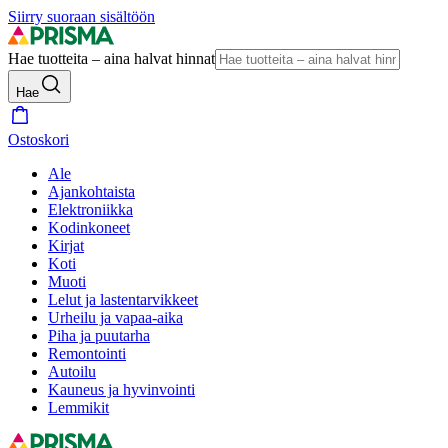
Siirry suoraan sisältöön
Hae tuotteita – aina halvat hinnat
Hae
Ostoskori
Ale
Ajankohtaista
Elektroniikka
Kodinkoneet
Kirjat
Koti
Muoti
Lelut ja lastentarvikkeet
Urheilu ja vapaa-aika
Piha ja puutarha
Remontointi
Autoilu
Kauneus ja hyvinvointi
Lemmikit