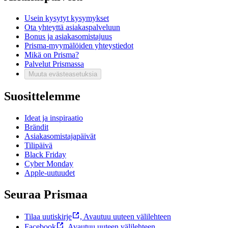
Usein kysytyt kysymykset
Ota yhteyttä asiakaspalveluun
Bonus ja asiakasomistajuus
Prisma-myymälöiden yhteystiedot
Mikä on Prisma?
Palvelut Prismassa
Muuta evästeasetuksia
Suosittelemme
Ideat ja inspiraatio
Brändit
Asiakasomistajapäivät
Tilipäivä
Black Friday
Cyber Monday
Apple-uutuudet
Seuraa Prismaa
Tilaa uutiskirje
,
Avautuu uuteen välilehteen
Facebook
,
Avautuu uuteen välilehteen