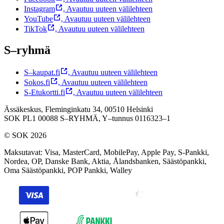
Instagram
,
Avautuu uuteen välilehteen
YouTube
,
Avautuu uuteen välilehteen
TikTok
,
Avautuu uuteen välilehteen
S–ryhmä
S–kaupat.fi
,
Avautuu uuteen välilehteen
Sokos.fi
,
Avautuu uuteen välilehteen
S-Etukortti.fi
,
Avautuu uuteen välilehteen
Ässäkeskus, Fleminginkatu 34, 00510 Helsinki
SOK PL1 00088 S–RYHMÄ,
Y–tunnus 0116323–1
© SOK 2026
Maksutavat
:
Visa, MasterCard, MobilePay, Apple Pay, S-Pankki,
Nordea, OP, Danske Bank, Aktia, Ålandsbanken, Säästöpankki,
Oma Säästöpankki, POP Pankki, Walley