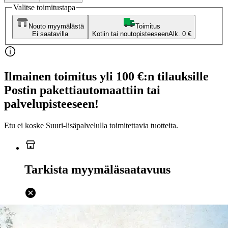
Valitse toimitustapa
Nouto myymälästä
Toimitus
Ei saatavilla
Kotiin tai noutopisteeseen
Alk. 0 €
Ilmainen toimitus yli 100 €:n tilauksille
Postin pakettiautomaattiin tai
palvelupisteeseen!
Etu ei koske Suuri‑lisäpalvelulla toimitettavia tuotteita.
Tarkista myymäläsaatavuus
Ei saatavilla