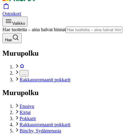
Ostoskori
Valikko
Hae tuotteita – aina halvat hinnat
Hae
Murupolku
…
Rakkausromaanit pokkarit
Murupolku
Etusivu
Kirjat
Pokkarit
Rakkausromaanit pokkarit
Binchy, Sydämenasia