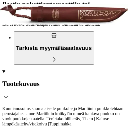
Postin pakettiautomaattiin tai
palvelupisteeseen!
Etu ei koske Suuri‑lisäpalvelulla toimitettavia tuotteita.
Tarkista myymäläsaatavuus
Tuotekuvaus
Kunnianosoitus suomalaiselle puukolle ja Marttiinin puukkotehtaan
perustajalle. Janne Marttiinin kotikylän nimeä kantava puukko on
vuolupuukkojen aatelia. Terä:tako hiiliteräs, 11 cm | Kahva:
lämpökäsitelty/visakoivu |Tuppi:nahka