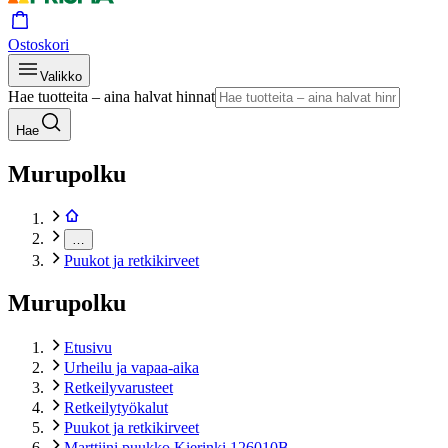
Ostoskori
Valikko
Hae tuotteita – aina halvat hinnat
Hae
Murupolku
…
Puukot ja retkikirveet
Murupolku
Etusivu
Urheilu ja vapaa-aika
Retkeilyvarusteet
Retkeilytyökalut
Puukot ja retkikirveet
Marttiini puukko Kierinki 126010B