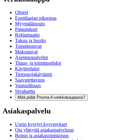
Ohjeet
Ensitilaajan pikaopas
Myymälänouto
Palautukset
Reklamaatio
Takuu ja huolto
Toimitustavat
Maksutavat
Asennuspalvelut
Tilaus- ja toimitusehdot
Käyttöehdot
Tietosuojakäytäntö
Saavutettavuus
Vastuullisuus
Sivukartta
Mitä pidät Prisma.fi-verkkokaupasta?
Asiakaspalvelu
Usein kysytyt kysymykset
Ota yhteyttä asiakaspalveluun
Bonus ja asiakasomistajuus