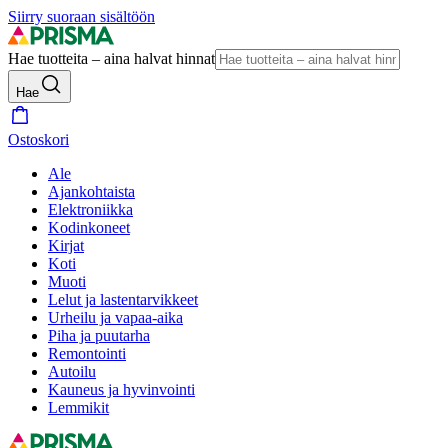
Siirry suoraan sisältöön
Hae tuotteita – aina halvat hinnat
Hae
Ostoskori
Ale
Ajankohtaista
Elektroniikka
Kodinkoneet
Kirjat
Koti
Muoti
Lelut ja lastentarvikkeet
Urheilu ja vapaa-aika
Piha ja puutarha
Remontointi
Autoilu
Kauneus ja hyvinvointi
Lemmikit