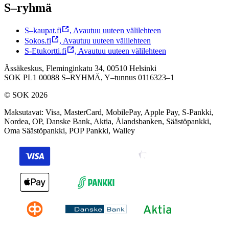
S–ryhmä
S–kaupat.fi
,
Avautuu uuteen välilehteen
Sokos.fi
,
Avautuu uuteen välilehteen
S-Etukortti.fi
,
Avautuu uuteen välilehteen
Ässäkeskus, Fleminginkatu 34, 00510 Helsinki
SOK PL1 00088 S–RYHMÄ,
Y–tunnus 0116323–1
© SOK 2026
Maksutavat
:
Visa, MasterCard, MobilePay, Apple Pay, S-Pankki,
Nordea, OP, Danske Bank, Aktia, Ålandsbanken, Säästöpankki,
Oma Säästöpankki, POP Pankki, Walley