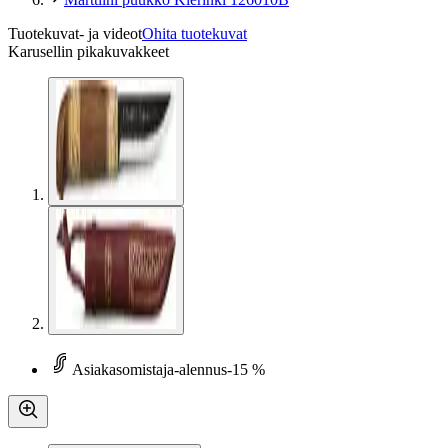
Tuotekuvat- ja videot
Ohita tuotekuvat
Karusellin pikakuvakkeet
Asiakasomistaja-alennus
-15 %