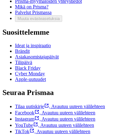
Prisma-myymälöiden yhteystiedot
Mikä on Prisma?
Palvelut Prismassa
Muuta evästeasetuksia
Suosittelemme
Ideat ja inspiraatio
Brändit
Asiakasomistajapäivät
Tilipäivä
Black Friday
Cyber Monday
Apple-uutuudet
Seuraa Prismaa
Tilaa uutiskirje
,
Avautuu uuteen välilehteen
Facebook
,
Avautuu uuteen välilehteen
Instagram
,
Avautuu uuteen välilehteen
YouTube
,
Avautuu uuteen välilehteen
TikTok
,
Avautuu uuteen välilehteen