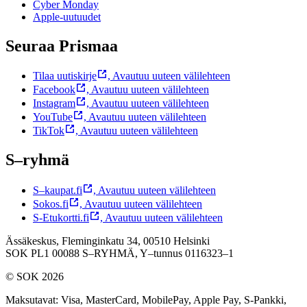
Cyber Monday
Apple-uutuudet
Seuraa Prismaa
Tilaa uutiskirje
,
Avautuu uuteen välilehteen
Facebook
,
Avautuu uuteen välilehteen
Instagram
,
Avautuu uuteen välilehteen
YouTube
,
Avautuu uuteen välilehteen
TikTok
,
Avautuu uuteen välilehteen
S–ryhmä
S–kaupat.fi
,
Avautuu uuteen välilehteen
Sokos.fi
,
Avautuu uuteen välilehteen
S-Etukortti.fi
,
Avautuu uuteen välilehteen
Ässäkeskus, Fleminginkatu 34, 00510 Helsinki
SOK PL1 00088 S–RYHMÄ,
Y–tunnus 0116323–1
© SOK 2026
Maksutavat
:
Visa, MasterCard, MobilePay, Apple Pay, S-Pankki,