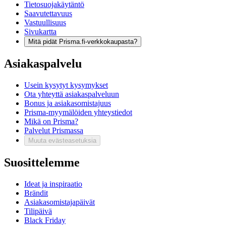
Tietosuojakäytäntö
Saavutettavuus
Vastuullisuus
Sivukartta
Mitä pidät Prisma.fi-verkkokaupasta?
Asiakaspalvelu
Usein kysytyt kysymykset
Ota yhteyttä asiakaspalveluun
Bonus ja asiakasomistajuus
Prisma-myymälöiden yhteystiedot
Mikä on Prisma?
Palvelut Prismassa
Muuta evästeasetuksia
Suosittelemme
Ideat ja inspiraatio
Brändit
Asiakasomistajapäivät
Tilipäivä
Black Friday