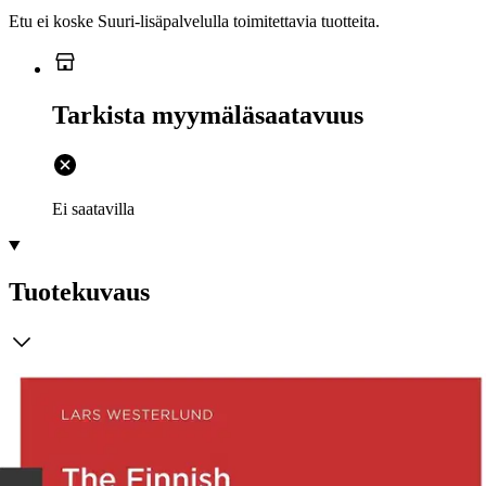
Etu ei koske Suuri‑lisäpalvelulla toimitettavia tuotteita.
Tarkista myymäläsaatavuus
Ei saatavilla
Tuotekuvaus
In the spring of 1941, Finland began to recruit volunteers to serve in
the German Waffen-SS. After the perils of the Winter War of 1939-
40, the Finnish government and the military high command wanted
support against the continuing existential threat posed by the Soviet
Union, even in the wake of the signing of the Moscow Peace Treaty.
Only Germany had the means to provide such support in a situation