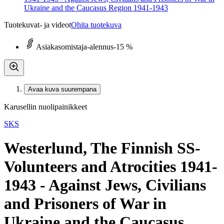
Ukraine and the Caucasus Region 1941-1943
Tuotekuvat- ja videot
Ohita tuotekuva
Asiakasomistaja-alennus
-15 %
Avaa kuva suurempana
Karusellin nuolipainikkeet
SKS
Westerlund, The Finnish SS-
Volunteers and Atrocities 1941-
1943 - Against Jews, Civilians
and Prisoners of War in
Ukraine and the Caucasus