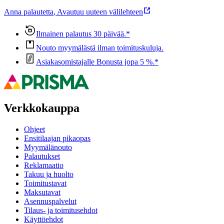
Anna palautetta
,
Avautuu uuteen välilehteen
Ilmainen palautus 30 päivää.*
Nouto myymälästä ilman toimituskuluja.
Asiakasomistajalle Bonusta jopa 5 %.*
Verkkokauppa
Ohjeet
Ensitilaajan pikaopas
Myymälänouto
Palautukset
Reklamaatio
Takuu ja huolto
Toimitustavat
Maksutavat
Asennuspalvelut
Tilaus- ja toimitusehdot
Käyttöehdot