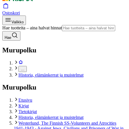
Ostoskori
Valikko
Hae tuotteita – aina halvat hinnat
Hae
Murupolku
…
Historia, elämänkerrat ja muistelmat
Murupolku
Etusivu
Kirjat
Tietokirjat
Historia, elämänkerrat ja muistelmat
Westerlund, The Finnish SS-Volunteers and Atrocities
1941-1943 - Against Jews, Civilians and Prisoners of War in