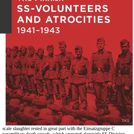
where the Soviet Union had already occupied the three Baltic States
(in June 1940) after seizing Eastern Poland the previous autumn.
Germany, meanwhile, had annexed and occupied Denmark and
Norway, and had earlier taken the other half of Poland. Without a
solution like this, Finland would have found herself alone and
acutely vulnerable in the European war being waged. The Finnish
volunteers were placed in the Waffen SS-Division “Wiking”, which
fought the Red Army in Ukraine and the Caucasus between 1941
and 1943. A total of 1,408 Finnish volunteers served in the various
Wiking units. Of these, 256 were killed in action, 686 were
wounded, and 14 were listed as missing. In the spring of 1943, the
Finnish Volunteer Battalion was disbanded, and the officers and
men returned to Finland. In the latter stages of Finland's
Continuation War with the Soviet Union and in the short Lapland
War of 1944-45, a further 113 of those who served in SS-Division
Wiking were listed among the fallen. National Socialist Germany
had set both military and political-ideological objectives for its drive
into the Soviet Union in June 1941. The liquidation of Jews was
systematic, and a great part of the Russian POWs who were
captured were summarily shot. The civilian population in the
communities along the route of advance faced brutality and death on
an unspeakable scale: entire villages could be ruthlessly razed to the
ground as an act of revenge. The responsibility for the industrial-
scale slaughter rested in great part with the Einsatzgruppe C
paramilitary death squads, which operated alongside SS-Division