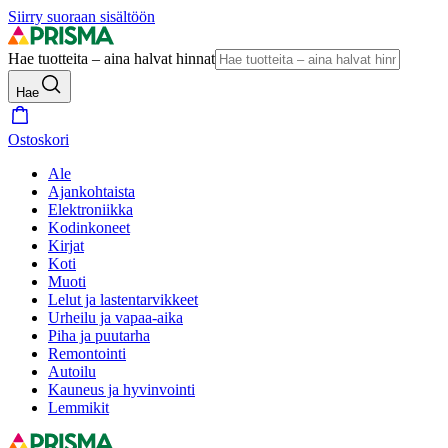
Siirry suoraan sisältöön
Hae tuotteita – aina halvat hinnat
Hae
Ostoskori
Ale
Ajankohtaista
Elektroniikka
Kodinkoneet
Kirjat
Koti
Muoti
Lelut ja lastentarvikkeet
Urheilu ja vapaa-aika
Piha ja puutarha
Remontointi
Autoilu
Kauneus ja hyvinvointi
Lemmikit