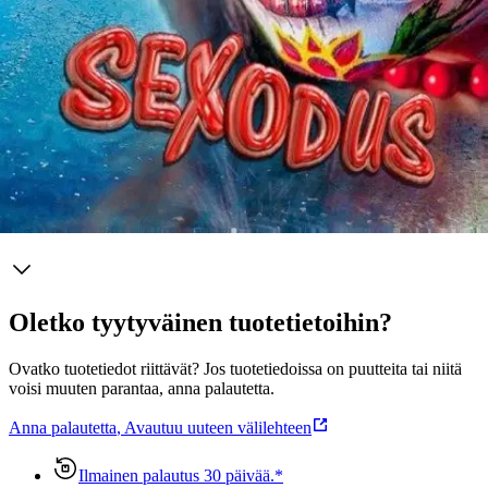
voimista valtavin: naisen seksuaalisuus. Miesten nuoruuteen liittynyt
tragedia löytää selityksensä, ja totuus ei ole kaunis, niin kaunis kuin
nuoruuden rakkaus aina onkin. Huikea ja ravisteleva tarina
rakkaudesta, seksistä, valinnoista, kuolemasta. Uusia näkökantoja
luova hämmentävä lukukokemus ihmismielestä. Mahal kita Mag-
seks tayo! Hindi bale www.jaanaaalto.com
Näytä lisää
tuotekuvausta
Ominaisuudet
Oletko tyytyväinen tuotetietoihin?
Ovatko tuotetiedot riittävät? Jos tuotetiedoissa on puutteita tai niitä
voisi muuten parantaa, anna palautetta.
Anna palautetta
,
Avautuu uuteen välilehteen
Ilmainen palautus 30 päivää.*