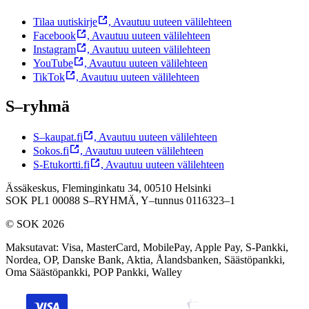
Tilaa uutiskirje
,
Avautuu uuteen välilehteen
Facebook
,
Avautuu uuteen välilehteen
Instagram
,
Avautuu uuteen välilehteen
YouTube
,
Avautuu uuteen välilehteen
TikTok
,
Avautuu uuteen välilehteen
S–ryhmä
S–kaupat.fi
,
Avautuu uuteen välilehteen
Sokos.fi
,
Avautuu uuteen välilehteen
S-Etukortti.fi
,
Avautuu uuteen välilehteen
Ässäkeskus, Fleminginkatu 34, 00510 Helsinki
SOK PL1 00088 S–RYHMÄ,
Y–tunnus 0116323–1
© SOK 2026
Maksutavat
:
Visa, MasterCard, MobilePay, Apple Pay, S-Pankki,
Nordea, OP, Danske Bank, Aktia, Ålandsbanken, Säästöpankki,
Oma Säästöpankki, POP Pankki, Walley