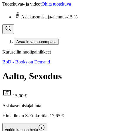
Tuotekuvat- ja videot
Ohita tuotekuva
Asiakasomistaja-alennus
-15 %
Avaa kuva suurempana
Karusellin nuolipainikkeet
BoD - Books on Demand
Aalto, Sexodus
15,00 €
Asiakasomistajahinta
Hinta ilman S-Etukorttia:
17,65 €
Verkkokaupan hinta