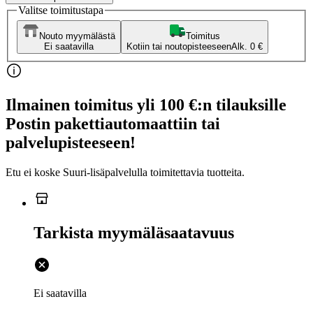
Valitse toimitustapa
Nouto myymälästä
Toimitus
Ei saatavilla
Kotiin tai noutopisteeseen
Alk. 0 €
Ilmainen toimitus yli 100 €:n tilauksille
Postin pakettiautomaattiin tai
palvelupisteeseen!
Etu ei koske Suuri‑lisäpalvelulla toimitettavia tuotteita.
Tarkista myymäläsaatavuus
Ei saatavilla