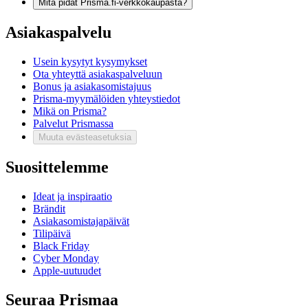
Mitä pidät Prisma.fi-verkkokaupasta?
Asiakaspalvelu
Usein kysytyt kysymykset
Ota yhteyttä asiakaspalveluun
Bonus ja asiakasomistajuus
Prisma-myymälöiden yhteystiedot
Mikä on Prisma?
Palvelut Prismassa
Muuta evästeasetuksia
Suosittelemme
Ideat ja inspiraatio
Brändit
Asiakasomistajapäivät
Tilipäivä
Black Friday
Cyber Monday
Apple-uutuudet
Seuraa Prismaa