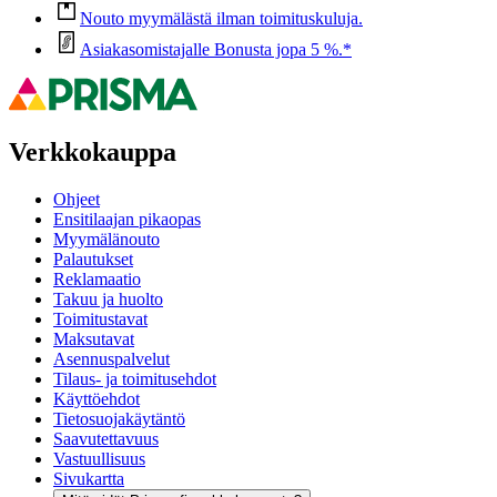
Nouto myymälästä ilman toimituskuluja.
Asiakasomistajalle Bonusta jopa 5 %.*
Verkkokauppa
Ohjeet
Ensitilaajan pikaopas
Myymälänouto
Palautukset
Reklamaatio
Takuu ja huolto
Toimitustavat
Maksutavat
Asennuspalvelut
Tilaus- ja toimitusehdot
Käyttöehdot
Tietosuojakäytäntö
Saavutettavuus
Vastuullisuus
Sivukartta