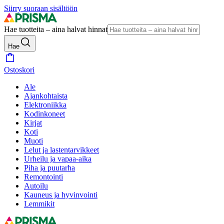
Siirry suoraan sisältöön
Hae tuotteita – aina halvat hinnat
Hae
Ostoskori
Ale
Ajankohtaista
Elektroniikka
Kodinkoneet
Kirjat
Koti
Muoti
Lelut ja lastentarvikkeet
Urheilu ja vapaa-aika
Piha ja puutarha
Remontointi
Autoilu
Kauneus ja hyvinvointi
Lemmikit