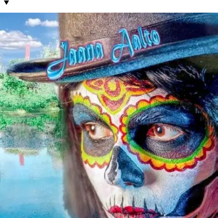
Tuotekuvaus
Eroottisen kirjallisuuden ykkönen, K-18 Päätalo-instituutin vuoden
2019 palkittu - Möllärimestari -kilpailussa kunniamaininta. Raadin
arvioita: "Sexodus on rohkea ja ujostelemattoman tarkasti kuvailtu
romaani vieteistä, aisteista ja seksuaalisuuden voimasta. Romaanissa
on lukuisia kertojahahmoja, pitkiä kuvauksia heidän ajatuksistaan ja
teoistaan. Kerronta on hengästyttävää ja mukaansatempaavaa...
"
Voimista suurin - seksuaalisuus Harhoista suurin - rakkaus Heikoin
lenkki - ihminen Rakastelukohtaukset ovat pitkiä ja seikkaperäisiä
vailla alatyyliä - puoli vuosisataa sitten kirja olisi kielletty. Naisilla
on konstit ennnenaikaisen siemensyöksyn nujertamiseksi, he saavat
miehet teräsbetoniksi. Varoitus: Esitetyt lääkinnälliset keinot
rakastelukunnon kohentamiseksi vain omalla vastuulla tai lääkärin
suostumuksella. Tarinan naiset ovat suomalaisia ja filippiiniläisiä
luksusseuralaisia, taustalla rikollisuus, huumeet, kuolema, aids.
Kolme ystävystä rakastuvat järjettömästi samaan naiseen,
eliittiseuralaispalvelun pomoon Sariin. Pojilla ollut raisu, kostea,
kiihkeä nuoruus. "Yksi kaikkia ja kaikki yhtä." Löytyykö
ystävyyden rajalta povesta vedetty pistooli? Miten suhteita myllertää