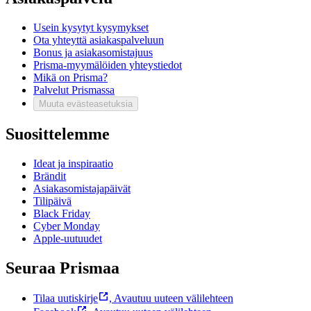
Usein kysytyt kysymykset
Ota yhteyttä asiakaspalveluun
Bonus ja asiakasomistajuus
Prisma-myymälöiden yhteystiedot
Mikä on Prisma?
Palvelut Prismassa
Muuta evästeasetuksia
Suosittelemme
Ideat ja inspiraatio
Brändit
Asiakasomistajapäivät
Tilipäivä
Black Friday
Cyber Monday
Apple-uutuudet
Seuraa Prismaa
Tilaa uutiskirje
,
Avautuu uuteen välilehteen