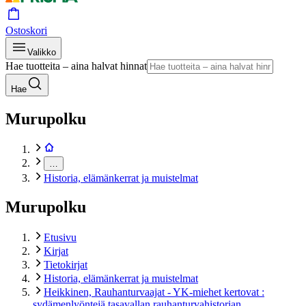
Ostoskori
Valikko
Hae tuotteita – aina halvat hinnat
Hae
Murupolku
…
Historia, elämänkerrat ja muistelmat
Murupolku
Etusivu
Kirjat
Tietokirjat
Historia, elämänkerrat ja muistelmat
Heikkinen, Rauhanturvaajat - YK-miehet kertovat :
sydämenlyöntejä tasavallan rauhanturvahistorian