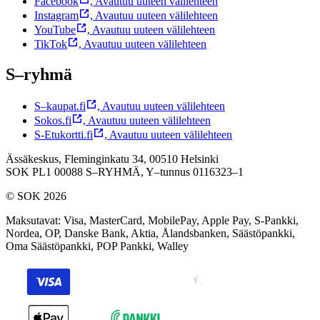
Facebook
,
Avautuu uuteen välilehteen
Instagram
,
Avautuu uuteen välilehteen
YouTube
,
Avautuu uuteen välilehteen
TikTok
,
Avautuu uuteen välilehteen
S–ryhmä
S–kaupat.fi
,
Avautuu uuteen välilehteen
Sokos.fi
,
Avautuu uuteen välilehteen
S-Etukortti.fi
,
Avautuu uuteen välilehteen
Ässäkeskus, Fleminginkatu 34, 00510 Helsinki
SOK PL1 00088 S–RYHMÄ,
Y–tunnus 0116323–1
© SOK 2026
Maksutavat
:
Visa, MasterCard, MobilePay, Apple Pay, S-Pankki,
Nordea, OP, Danske Bank, Aktia, Ålandsbanken, Säästöpankki,
Oma Säästöpankki, POP Pankki, Walley