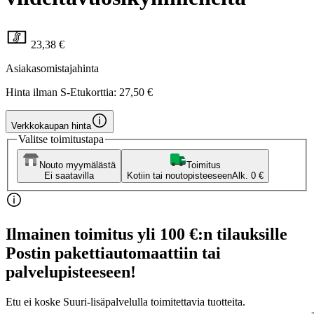
23,38 €
Asiakasomistajahinta
Hinta ilman S-Etukorttia:
27,50 €
Verkkokaupan hinta
Valitse toimitustapa
Nouto myymälästä
Toimitus
Ei saatavilla
Kotiin tai noutopisteeseen
Alk. 0 €
Ilmainen toimitus yli 100 €:n tilauksille
Postin pakettiautomaattiin tai
palvelupisteeseen!
Etu ei koske Suuri‑lisäpalvelulla toimitettavia tuotteita.