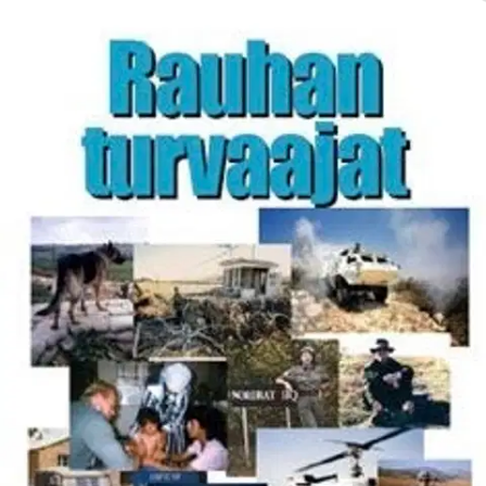
Tarkista myymäläsaatavuus
Ei saatavilla
Tuotekuvaus
Rauhanturvatehtävissä on palvellut vuodesta 1956 lähtien noin
32.000 suomalaista miestä ja naista. Ensimmäiset rauhanturvaajat
palvelivat Suezilla, sen jälkeen sinibaretteja on toiminut mm.
Kyproksella, Libanonissa, Siinailla, Namibiassa, Balkanilla,
Eritreassa, Afganistanissa... Kirjailija Esko Heikkinen on yksi heistä,
hän on ollut rauhan palveluksessa mm. Kyproksella, Kashmirissa ja
Lähi-Idässä. Tekijä tuntee miehensä.
Rauhanturvaajat on
juhlavuoden kunniaksi julkaistu teos, joka kirjaa