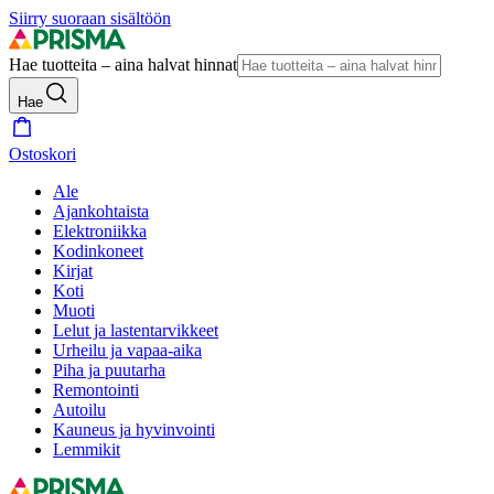
Siirry suoraan sisältöön
Hae tuotteita – aina halvat hinnat
Hae
Ostoskori
Ale
Ajankohtaista
Elektroniikka
Kodinkoneet
Kirjat
Koti
Muoti
Lelut ja lastentarvikkeet
Urheilu ja vapaa-aika
Piha ja puutarha
Remontointi
Autoilu
Kauneus ja hyvinvointi
Lemmikit