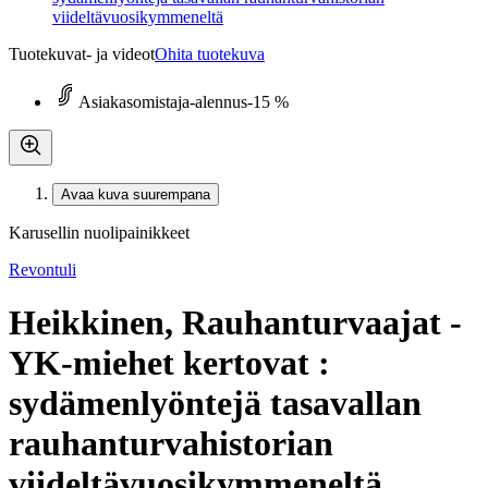
viideltävuosikymmeneltä
Tuotekuvat- ja videot
Ohita tuotekuva
Asiakasomistaja-alennus
-15 %
Avaa kuva suurempana
Karusellin nuolipainikkeet
Revontuli
Heikkinen, Rauhanturvaajat -
YK-miehet kertovat :
sydämenlyöntejä tasavallan
rauhanturvahistorian
viideltävuosikymmeneltä