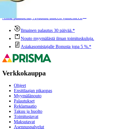
Ovatko tuotetiedot riittävät? Jos tuotetiedoissa on puutteita tai niitä
voisi muuten parantaa, anna palautetta.
Anna palautetta
,
Avautuu uuteen välilehteen
Ilmainen palautus 30 päivää.*
Nouto myymälästä ilman toimituskuluja.
Asiakasomistajalle Bonusta jopa 5 %.*
Verkkokauppa
Ohjeet
Ensitilaajan pikaopas
Myymälänouto
Palautukset
Reklamaatio
Takuu ja huolto
Toimitustavat
Maksutavat
Asennuspalvelut