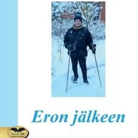
Tuotekuvaus
Elämäni on ollut melkoinen vuoristorata. Ihania onnen hetkiä ja
syviä surun kuiluja. Mieleeni on matkan varrella pulpunnut runoja
kuin tyhjästä. Niitä olen koonnut tähän. Ne ovat sydämeni syviä
sointuja. Kertomuksia haavoista ja toisaalta laastareista. Haluan
jakaa ne muillekin merkiksi, etteivät laivamme uppoa vaikka
myrskyää. Vaikeuksien jälkeen onni on kirkas valo, joka loistaa
sieluumme ja karkottaa pimeän.
Ominaisuudet
Oletko tyytyväinen tuotetietoihin?