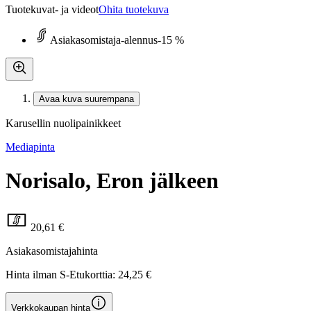
Tuotekuvat- ja videot
Ohita tuotekuva
Asiakasomistaja-alennus
-15 %
Avaa kuva suurempana
Karusellin nuolipainikkeet
Mediapinta
Norisalo, Eron jälkeen
20,61 €
Asiakasomistajahinta
Hinta ilman S-Etukorttia:
24,25 €
Verkkokaupan hinta