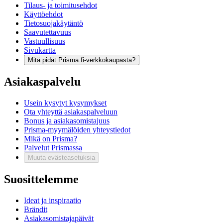
Tilaus- ja toimitusehdot
Käyttöehdot
Tietosuojakäytäntö
Saavutettavuus
Vastuullisuus
Sivukartta
Mitä pidät Prisma.fi-verkkokaupasta?
Asiakaspalvelu
Usein kysytyt kysymykset
Ota yhteyttä asiakaspalveluun
Bonus ja asiakasomistajuus
Prisma-myymälöiden yhteystiedot
Mikä on Prisma?
Palvelut Prismassa
Muuta evästeasetuksia
Suosittelemme
Ideat ja inspiraatio
Brändit
Asiakasomistajapäivät