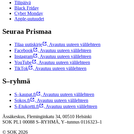
Tilipäivä
Black Friday
Cyber Monday
Apple-uutuudet
Seuraa Prismaa
Tilaa uutiskirje
,
Avautuu uuteen välilehteen
Facebook
,
Avautuu uuteen välilehteen
Instagram
,
Avautuu uuteen välilehteen
YouTube
,
Avautuu uuteen välilehteen
TikTok
,
Avautuu uuteen välilehteen
S–ryhmä
S–kaupat.fi
,
Avautuu uuteen välilehteen
Sokos.fi
,
Avautuu uuteen välilehteen
S-Etukortti.fi
,
Avautuu uuteen välilehteen
Ässäkeskus, Fleminginkatu 34, 00510 Helsinki
SOK PL1 00088 S–RYHMÄ,
Y–tunnus 0116323–1
© SOK 2026