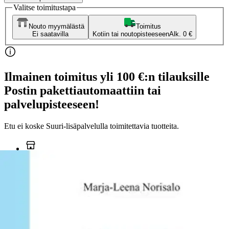
Valitse toimitustapa
Nouto myymälästä
Toimitus
Ei saatavilla
Kotiin tai noutopisteeseen
Alk. 0 €
Ilmainen toimitus yli 100 €:n tilauksille
Postin pakettiautomaattiin tai
palvelupisteeseen!
Etu ei koske Suuri‑lisäpalvelulla toimitettavia tuotteita.
Tarkista myymäläsaatavuus
Ei saatavilla