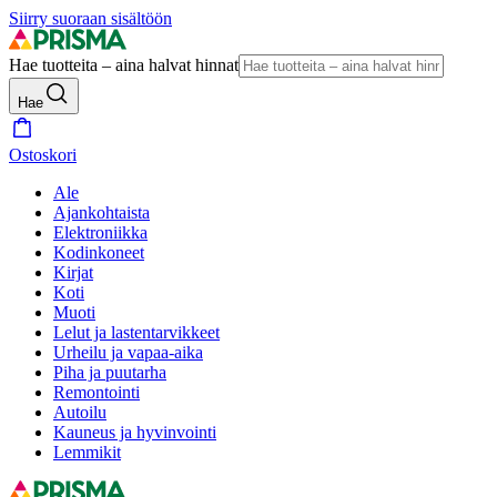
Siirry suoraan sisältöön
Hae tuotteita – aina halvat hinnat
Hae
Ostoskori
Ale
Ajankohtaista
Elektroniikka
Kodinkoneet
Kirjat
Koti
Muoti
Lelut ja lastentarvikkeet
Urheilu ja vapaa-aika
Piha ja puutarha
Remontointi
Autoilu
Kauneus ja hyvinvointi
Lemmikit