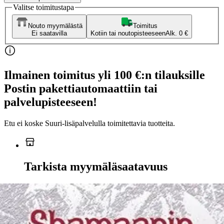
Valitse toimitustapa
Nouto myymälästä
Toimitus
Ei saatavilla
Kotiin tai noutopisteeseen
Alk. 0 €
Ilmainen toimitus yli 100 €:n tilauksille
Postin pakettiautomaattiin tai
palvelupisteeseen!
Etu ei koske Suuri‑lisäpalvelulla toimitettavia tuotteita.
Tarkista myymäläsaatavuus
Ei saatavilla