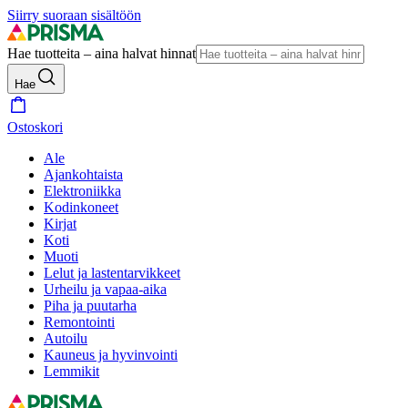
Siirry suoraan sisältöön
Hae tuotteita – aina halvat hinnat
Hae
Ostoskori
Ale
Ajankohtaista
Elektroniikka
Kodinkoneet
Kirjat
Koti
Muoti
Lelut ja lastentarvikkeet
Urheilu ja vapaa-aika
Piha ja puutarha
Remontointi
Autoilu
Kauneus ja hyvinvointi
Lemmikit