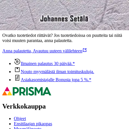
Oletko tyytyväinen tuotetietoihin?
Ovatko tuotetiedot riittävät? Jos tuotetiedoissa on puutteita tai niitä
voisi muuten parantaa, anna palautetta.
Anna palautetta
,
Avautuu uuteen välilehteen
Ilmainen palautus 30 päivää.*
Nouto myymälästä ilman toimituskuluja.
Asiakasomistajalle Bonusta jopa 5 %.*
Verkkokauppa
Ohjeet
Ensitilaajan pikaopas
Myymälänouto