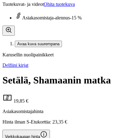
Tuotekuvat- ja videot
Ohita tuotekuva
Asiakasomistaja-alennus
-15 %
Avaa kuva suurempana
Karusellin nuolipainikkeet
Delfiini kirjat
Setälä, Shamaanin matka
19,85 €
Asiakasomistajahinta
Hinta ilman S-Etukorttia:
23,35 €
Verkkokaupan hinta