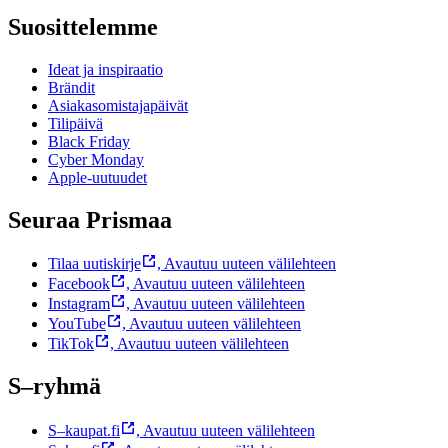
Suosittelemme
Ideat ja inspiraatio
Brändit
Asiakasomistajapäivät
Tilipäivä
Black Friday
Cyber Monday
Apple-uutuudet
Seuraa Prismaa
Tilaa uutiskirje
,
Avautuu uuteen välilehteen
Facebook
,
Avautuu uuteen välilehteen
Instagram
,
Avautuu uuteen välilehteen
YouTube
,
Avautuu uuteen välilehteen
TikTok
,
Avautuu uuteen välilehteen
S–ryhmä
S–kaupat.fi
,
Avautuu uuteen välilehteen