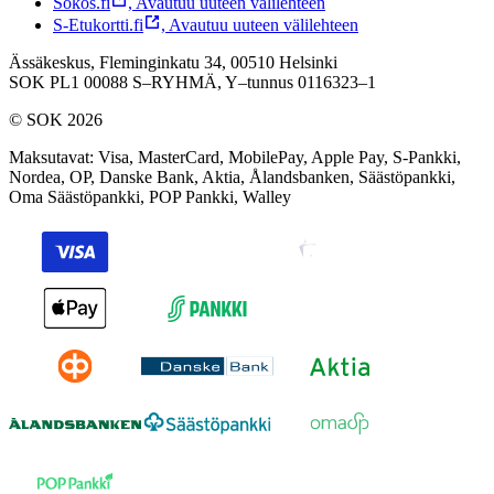
Sokos.fi
,
Avautuu uuteen välilehteen
S-Etukortti.fi
,
Avautuu uuteen välilehteen
Ässäkeskus, Fleminginkatu 34, 00510 Helsinki
SOK PL1 00088 S–RYHMÄ,
Y–tunnus 0116323–1
© SOK 2026
Maksutavat
:
Visa, MasterCard, MobilePay, Apple Pay, S-Pankki,
Nordea, OP, Danske Bank, Aktia, Ålandsbanken, Säästöpankki,
Oma Säästöpankki, POP Pankki, Walley