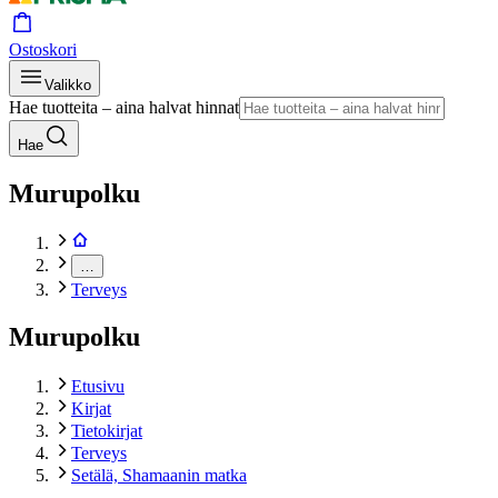
Ostoskori
Valikko
Hae tuotteita – aina halvat hinnat
Hae
Murupolku
…
Terveys
Murupolku
Etusivu
Kirjat
Tietokirjat
Terveys
Setälä, Shamaanin matka