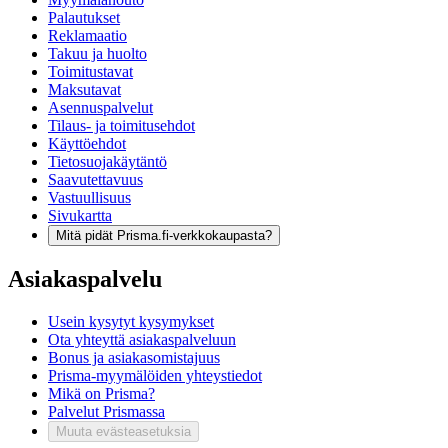
Palautukset
Reklamaatio
Takuu ja huolto
Toimitustavat
Maksutavat
Asennuspalvelut
Tilaus- ja toimitusehdot
Käyttöehdot
Tietosuojakäytäntö
Saavutettavuus
Vastuullisuus
Sivukartta
Mitä pidät Prisma.fi-verkkokaupasta?
Asiakaspalvelu
Usein kysytyt kysymykset
Ota yhteyttä asiakaspalveluun
Bonus ja asiakasomistajuus
Prisma-myymälöiden yhteystiedot
Mikä on Prisma?
Palvelut Prismassa
Muuta evästeasetuksia