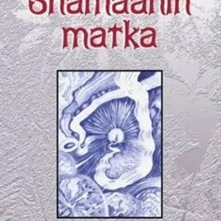
Tuotekuvaus
Shamaanin matka on huikea seikkailu mielen syvyyksiin ja toisiin
ulottuvuuksiin. Shamaani on ollut perinteisesti yhteisönsä parantaja,
tietäjä, näkijä ja taitaja. Lisäksi hän on hoitanut voimien
tasapainotilaa ihmisen ja muun luonnon välillä, sillä luonnon
hyvinvointi on tarkoittanut myös ihmisen hyvinvointia. Kiinnostus
shamanismiin on kasvanut viime vuosina ja ikiaikainen tieto on
jälleen elävää.
Tällä vanhalla tiedolla on paljon annettavaa
nykypäivän ihmisille, joiden yhteys luontoon ja sisäisiin
voimavaroihin on katkennut. Johannes Setälä vie lukijan tästä
todellisuudestamme ylisiin ja alisiin. Hän on myös dokumentoinut
kokemansa sadoin piirroksin, joiden väkevä voima välittyy tämänkin
kirjan sivuilta.
Näytä lisää
tuotekuvausta
Ominaisuudet