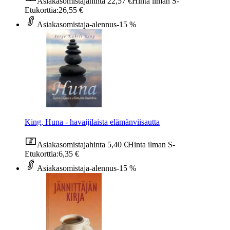
Asiakasomistajahinta
22,57 €
Hinta ilman S-
Etukorttia:
26,55 €
Asiakasomistaja-alennus
-15 %
King, Huna - havaijilaista elämänviisautta
Asiakasomistajahinta
5,40 €
Hinta ilman S-
Etukorttia:
6,35 €
Asiakasomistaja-alennus
-15 %