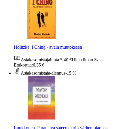
Holitzka, I Ching - avain muutokseen
Asiakasomistajahinta
5,40 €
Hinta ilman S-
Etukorttia:
6,35 €
Asiakasomistaja-alennus
-15 %
Luukkonen, Parantava sateenkaari - väriterapiaopas