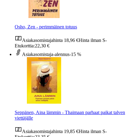
Osho, Zen - perimmäinen totuus
Asiakasomistajahinta
18,96 €
Hinta ilman S-
Etukorttia:
22,30 €
Asiakasomistaja-alennus
-15 %
Seppänen, Aina lämmin - Thaimaan parhaat paikat talven
viettäjälle
Asiakasomistajahinta
19,85 €
Hinta ilman S-
Etukorttia:
23,35 €