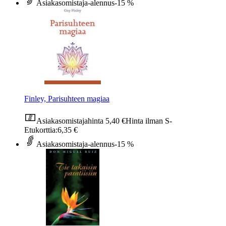
Asiakasomistaja-alennus
-15 %
Finley, Parisuhteen magiaa
Asiakasomistajahinta
5,40 €
Hinta ilman S-
Etukorttia:
6,35 €
Asiakasomistaja-alennus
-15 %