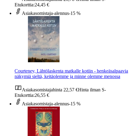
Etukorttia:
24,45 €
Asiakasomistaja-alennus
-15 %
Courteney, Lähtölaskenta matkalle kotiin - henkeäsalpaavia
näkymiä sieltä, keitäolemme ja minne olemme menossa
Asiakasomistajahinta
22,57 €
Hinta ilman S-
Etukorttia:
26,55 €
Asiakasomistaja-alennus
-15 %