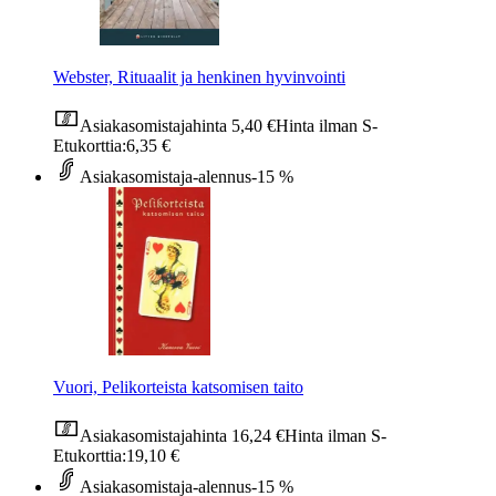
Webster, Rituaalit ja henkinen hyvinvointi
Asiakasomistajahinta
5,40 €
Hinta ilman S-
Etukorttia:
6,35 €
Asiakasomistaja-alennus
-15 %
Vuori, Pelikorteista katsomisen taito
Asiakasomistajahinta
16,24 €
Hinta ilman S-
Etukorttia:
19,10 €
Asiakasomistaja-alennus
-15 %