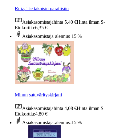
Ruiz, Tie takaisin paratiisiin
Asiakasomistajahinta
5,40 €
Hinta ilman S-
Etukorttia:
6,35 €
Asiakasomistaja-alennus
-15 %
Minun satuvärityskirjani
Asiakasomistajahinta
4,08 €
Hinta ilman S-
Etukorttia:
4,80 €
Asiakasomistaja-alennus
-15 %