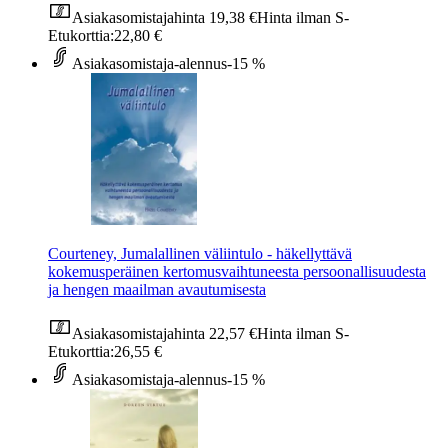
Asiakasomistajahinta
19,38 €
Hinta ilman S-
Etukorttia:
22,80 €
Asiakasomistaja-alennus
-15 %
Courteney, Jumalallinen väliintulo - häkellyttävä
kokemusperäinen kertomusvaihtuneesta persoonallisuudesta
ja hengen maailman avautumisesta
Asiakasomistajahinta
22,57 €
Hinta ilman S-
Etukorttia:
26,55 €
Asiakasomistaja-alennus
-15 %