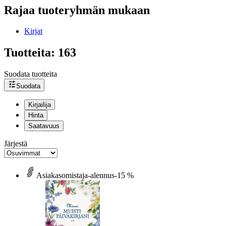
Rajaa tuoteryhmän mukaan
Kirjat
Tuotteita: 163
Suodata tuotteita
Suodata
Kirjailija
Hinta
Saatavuus
Järjestä
Asiakasomistaja-alennus
-15 %