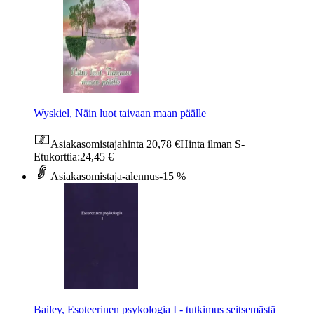
Wyskiel, Näin luot taivaan maan päälle
Asiakasomistajahinta
20,78 €
Hinta ilman S-
Etukorttia:
24,45 €
Asiakasomistaja-alennus
-15 %
Bailey, Esoteerinen psykologia I - tutkimus seitsemästä