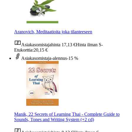
Aranovich, Meditaatioita joka tilanteeseen
Asiakasomistajahinta
17,13 €
Hinta ilman S-
Etukorttia:
20,15 €
Asiakasomistaja-alennus
-15 %
Manik, 22 Secrets of Learning Thai - Complete Guide to
Sounds, Tones and Writing System (+2 cd)