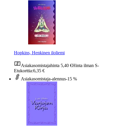
Hopkins, Henkinen iloliemi
Asiakasomistajahinta
5,40 €
Hinta ilman S-
Etukorttia:
6,35 €
Asiakasomistaja-alennus
-15 %