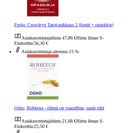
Freija, Crowleyn Tarot-pakkaus 2 (kortit + opaskirja)
Asiakasomistajahinta
47,86 €
Hinta ilman S-
Etukorttia:
56,30 €
Asiakasomistaja-alennus
-15 %
Osho, Rohkeus - elämä on vaarallista, nauti siitä
Asiakasomistajahinta
21,68 €
Hinta ilman S-
Etukorttia:
25,50 €