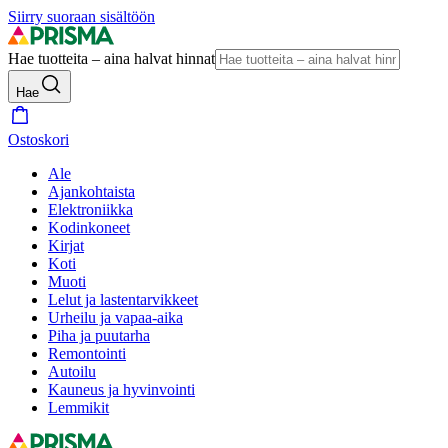
Siirry suoraan sisältöön
Hae tuotteita – aina halvat hinnat
Hae
Ostoskori
Ale
Ajankohtaista
Elektroniikka
Kodinkoneet
Kirjat
Koti
Muoti
Lelut ja lastentarvikkeet
Urheilu ja vapaa-aika
Piha ja puutarha
Remontointi
Autoilu
Kauneus ja hyvinvointi
Lemmikit