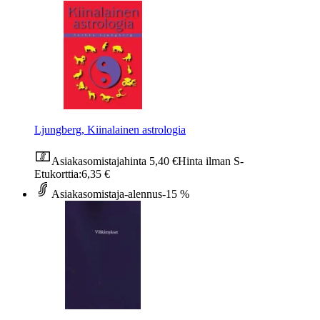
Ljungberg, Kiinalainen astrologia
Asiakasomistajahinta
5,40 €
Hinta ilman S-
Etukorttia:
6,35 €
Asiakasomistaja-alennus
-15 %