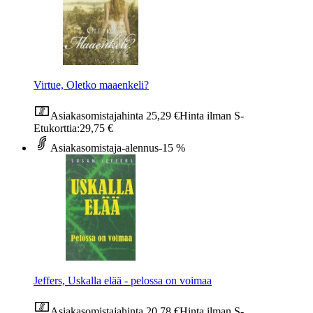
Virtue, Oletko maaenkeli?
Asiakasomistajahinta
25,29 €
Hinta ilman S-
Etukorttia:
29,75 €
Asiakasomistaja-alennus
-15 %
Jeffers, Uskalla elää - pelossa on voimaa
Asiakasomistajahinta
20,78 €
Hinta ilman S-