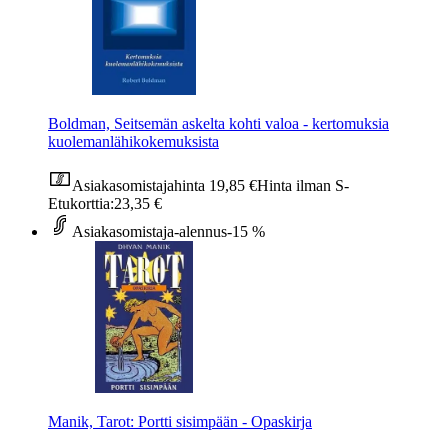
Boldman, Seitsemän askelta kohti valoa - kertomuksia
kuolemanlähikokemuksista
Asiakasomistajahinta
19,85 €
Hinta ilman S-
Etukorttia:
23,35 €
Asiakasomistaja-alennus
-15 %
Manik, Tarot: Portti sisimpään - Opaskirja