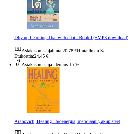
Dhyan, Learning Thai with dâai - Book I (+MP3 download)
Asiakasomistajahinta
20,78 €
Hinta ilman S-
Etukorttia:
24,45 €
Asiakasomistaja-alennus
-15 %
Aranovich, Healing - bioenergia, meridiaanit, akupisteet