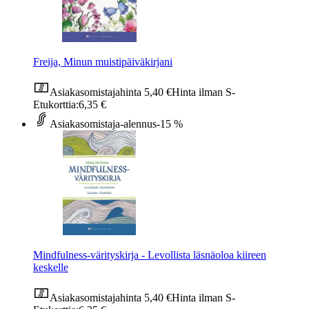
Freija, Minun muistipäiväkirjani
Asiakasomistajahinta
5,40 €
Hinta ilman S-
Etukorttia:
6,35 €
Asiakasomistaja-alennus
-15 %
Mindfulness-värityskirja - Levollista läsnäoloa kiireen
keskelle
Asiakasomistajahinta
5,40 €
Hinta ilman S-