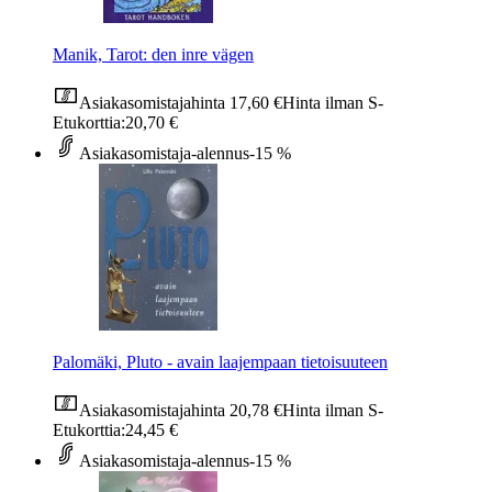
Manik, Tarot: den inre vägen
Asiakasomistajahinta
17,60 €
Hinta ilman S-
Etukorttia:
20,70 €
Asiakasomistaja-alennus
-15 %
Palomäki, Pluto - avain laajempaan tietoisuuteen
Asiakasomistajahinta
20,78 €
Hinta ilman S-
Etukorttia:
24,45 €
Asiakasomistaja-alennus
-15 %