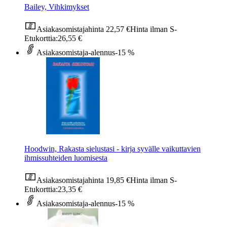
Bailey, Vihkimykset
Asiakasomistajahinta
22,57 €
Hinta ilman S-
Etukorttia:
26,55 €
Asiakasomistaja-alennus
-15 %
Hoodwin, Rakasta sielustasi - kirja syvälle vaikuttavien
ihmissuhteiden luomisesta
Asiakasomistajahinta
19,85 €
Hinta ilman S-
Etukorttia:
23,35 €
Asiakasomistaja-alennus
-15 %