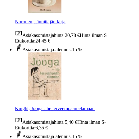
Noronen, Jännittäjän kirja
Asiakasomistajahinta
20,78 €
Hinta ilman S-
Etukorttia:
24,45 €
Asiakasomistaja-alennus
-15 %
Knight, Jooga - tie terveempään elämään
Asiakasomistajahinta
5,40 €
Hinta ilman S-
Etukorttia:
6,35 €
Asiakasomistaja-alennus
-15 %