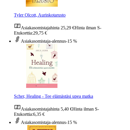
Tyler Olcott, Aurinkotarusto
Asiakasomistajahinta
25,29 €
Hinta ilman S-
Etukorttia:
29,75 €
Asiakasomistaja-alennus
-15 %
Scher, Healing - Tee elämästäsi upea matka
Asiakasomistajahinta
5,40 €
Hinta ilman S-
Etukorttia:
6,35 €
Asiakasomistaja-alennus
-15 %