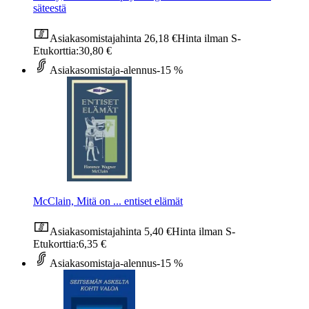
säteestä
Asiakasomistajahinta
26,18 €
Hinta ilman S-
Etukorttia:
30,80 €
Asiakasomistaja-alennus
-15 %
McClain, Mitä on ... entiset elämät
Asiakasomistajahinta
5,40 €
Hinta ilman S-
Etukorttia:
6,35 €
Asiakasomistaja-alennus
-15 %