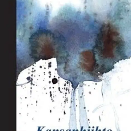
Tarkista myymäläsaatavuus
Ei saatavilla
Tuotekuvaus
Valkeakoski-opiston Pälkäneen luovan kirjoittamisen kurssi
onnittelee 100-vuotiasta Suomea 100-sanaisilla tarinoilla ja runoilla.
10 kirjoittajan raapaleissa tunnelma vaihtelee idyllisestä raadolliseen:
Suomi-neito sulkee syliinsä rintamamiestalot ja pakettipellot, äidin
mustikkapiirakan ja leipäjonot.
Ominaisuudet