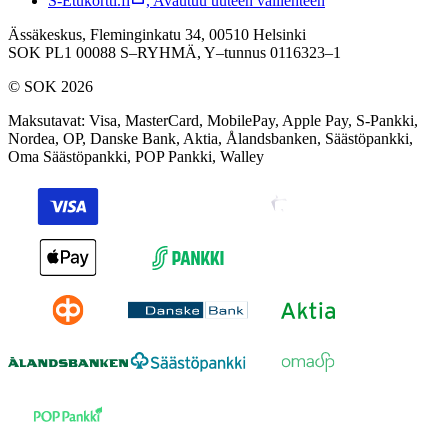
S-Etukortti.fi
,
Avautuu uuteen välilehteen
Ässäkeskus, Fleminginkatu 34, 00510 Helsinki
SOK PL1 00088 S–RYHMÄ,
Y–tunnus 0116323–1
© SOK 2026
Maksutavat
:
Visa, MasterCard, MobilePay, Apple Pay, S-Pankki,
Nordea, OP, Danske Bank, Aktia, Ålandsbanken, Säästöpankki,
Oma Säästöpankki, POP Pankki, Walley