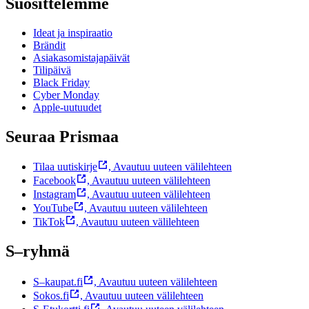
Suosittelemme
Ideat ja inspiraatio
Brändit
Asiakasomistajapäivät
Tilipäivä
Black Friday
Cyber Monday
Apple-uutuudet
Seuraa Prismaa
Tilaa uutiskirje
,
Avautuu uuteen välilehteen
Facebook
,
Avautuu uuteen välilehteen
Instagram
,
Avautuu uuteen välilehteen
YouTube
,
Avautuu uuteen välilehteen
TikTok
,
Avautuu uuteen välilehteen
S–ryhmä
S–kaupat.fi
,
Avautuu uuteen välilehteen
Sokos.fi
,
Avautuu uuteen välilehteen