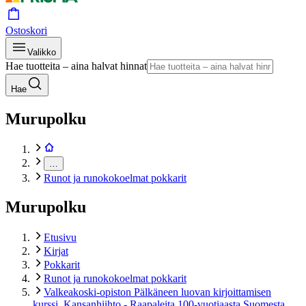
Ostoskori
Valikko
Hae tuotteita – aina halvat hinnat
Hae
Murupolku
…
Runot ja runokokoelmat pokkarit
Murupolku
Etusivu
Kirjat
Pokkarit
Runot ja runokokoelmat pokkarit
Valkeakoski-opiston Pälkäneen luovan kirjoittamisen
kurssi, Kansanhiihto - Raapaleita 100-vuotiaasta Suomesta