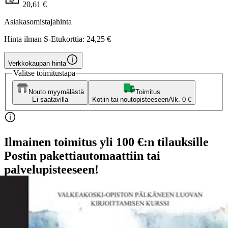
20,61 €
Asiakasomistajahinta
Hinta ilman S-Etukorttia:
24,25 €
Verkkokaupan hinta
Valitse toimitustapa
Nouto myymälästä
Toimitus
Ei saatavilla
Kotiin tai noutopisteeseen
Alk. 0 €
Ilmainen toimitus yli 100 €:n tilauksille
Postin pakettiautomaattiin tai
palvelupisteeseen!
Etu ei koske Suuri‑lisäpalvelulla toimitettavia tuotteita.