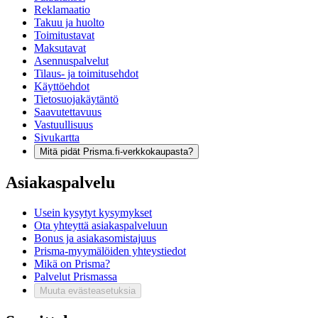
Reklamaatio
Takuu ja huolto
Toimitustavat
Maksutavat
Asennuspalvelut
Tilaus- ja toimitusehdot
Käyttöehdot
Tietosuojakäytäntö
Saavutettavuus
Vastuullisuus
Sivukartta
Mitä pidät Prisma.fi-verkkokaupasta?
Asiakaspalvelu
Usein kysytyt kysymykset
Ota yhteyttä asiakaspalveluun
Bonus ja asiakasomistajuus
Prisma-myymälöiden yhteystiedot
Mikä on Prisma?
Palvelut Prismassa
Muuta evästeasetuksia