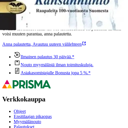
Oletko tyytyväinen tuotetietoihin?
Ovatko tuotetiedot riittävät? Jos tuotetiedoissa on puutteita tai niitä
voisi muuten parantaa, anna palautetta.
Anna palautetta
,
Avautuu uuteen välilehteen
Ilmainen palautus 30 päivää.*
Nouto myymälästä ilman toimituskuluja.
Asiakasomistajalle Bonusta jopa 5 %.*
Verkkokauppa
Ohjeet
Ensitilaajan pikaopas
Myymälänouto
Palautukset