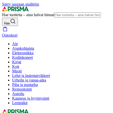
Siirry suoraan sisältöön
Hae tuotteita – aina halvat hinnat
Hae
Ostoskori
Ale
Ajankohtaista
Elektroniikka
Kodinkoneet
Kirjat
Koti
Muoti
Lelut ja lastentarvikkeet
Urheilu ja vapaa-aika
Piha ja puutarha
Remontointi
Autoilu
Kauneus ja hyvinvointi
Lemmikit