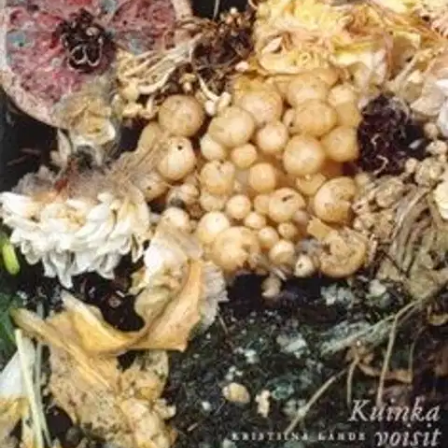
Ei saatavilla
Tuotekuvaus
Kristiina Lähde yhdistää kolmannessa runokokoelmassaan
rakkauden ja kuoleman teemat. On kyse luonnonmullistuksista,
niistä hetkistä kun kaikki muuttuu. Puhutaan kuolemasta ja
menetyksestä eri näkökulmista; kulttuurin, biologian ja luonnon
kannalta. Läsnä ovat myös henkisen kuoleman uhka ja kuoleman
rituaalit. Kristiina Lähde kirjoittaa näistä aiheista karnevalistisesti,
todesti ja raikkaan kipeästi.
Ominaisuudet