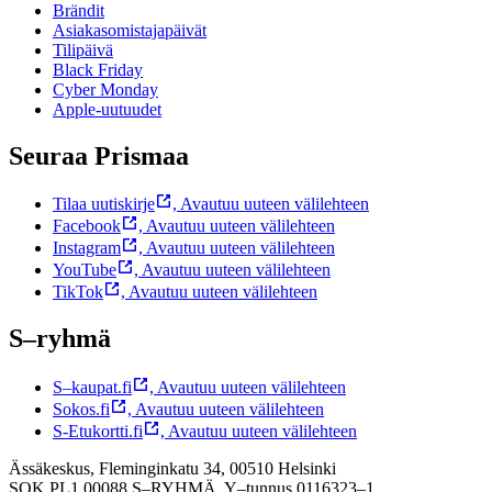
Brändit
Asiakasomistajapäivät
Tilipäivä
Black Friday
Cyber Monday
Apple-uutuudet
Seuraa Prismaa
Tilaa uutiskirje
,
Avautuu uuteen välilehteen
Facebook
,
Avautuu uuteen välilehteen
Instagram
,
Avautuu uuteen välilehteen
YouTube
,
Avautuu uuteen välilehteen
TikTok
,
Avautuu uuteen välilehteen
S–ryhmä
S–kaupat.fi
,
Avautuu uuteen välilehteen
Sokos.fi
,
Avautuu uuteen välilehteen
S-Etukortti.fi
,
Avautuu uuteen välilehteen
Ässäkeskus, Fleminginkatu 34, 00510 Helsinki
SOK PL1 00088 S–RYHMÄ,
Y–tunnus 0116323–1