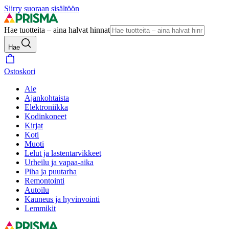
Siirry suoraan sisältöön
Hae tuotteita – aina halvat hinnat
Hae
Ostoskori
Ale
Ajankohtaista
Elektroniikka
Kodinkoneet
Kirjat
Koti
Muoti
Lelut ja lastentarvikkeet
Urheilu ja vapaa-aika
Piha ja puutarha
Remontointi
Autoilu
Kauneus ja hyvinvointi
Lemmikit