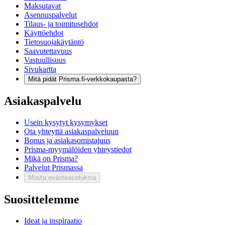
Maksutavat
Asennuspalvelut
Tilaus- ja toimitusehdot
Käyttöehdot
Tietosuojakäytäntö
Saavutettavuus
Vastuullisuus
Sivukartta
Mitä pidät Prisma.fi-verkkokaupasta?
Asiakaspalvelu
Usein kysytyt kysymykset
Ota yhteyttä asiakaspalveluun
Bonus ja asiakasomistajuus
Prisma-myymälöiden yhteystiedot
Mikä on Prisma?
Palvelut Prismassa
Muuta evästeasetuksia
Suosittelemme
Ideat ja inspiraatio