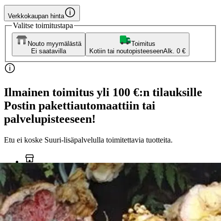
Verkkokaupan hinta
Valitse toimitustapa
Nouto myymälästä
Toimitus
Ei saatavilla
Kotiin tai noutopisteeseen
Alk. 0 €
Ilmainen toimitus yli 100 €:n tilauksille
Postin pakettiautomaattiin tai
palvelupisteeseen!
Etu ei koske Suuri‑lisäpalvelulla toimitettavia tuotteita.
Tarkista myymäläsaatavuus