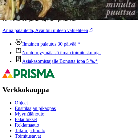
Oletko tyytyväinen tuotetietoihin?
Ovatko tuotetiedot riittävät? Jos tuotetiedoissa on puutteita tai niitä
voisi muuten parantaa, anna palautetta.
Anna palautetta
,
Avautuu uuteen välilehteen
Ilmainen palautus 30 päivää.*
Nouto myymälästä ilman toimituskuluja.
Asiakasomistajalle Bonusta jopa 5 %.*
Verkkokauppa
Ohjeet
Ensitilaajan pikaopas
Myymälänouto
Palautukset
Reklamaatio
Takuu ja huolto
Toimitustavat