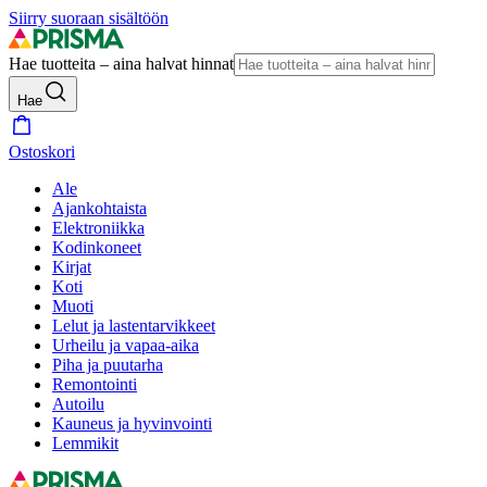
Siirry suoraan sisältöön
Hae tuotteita – aina halvat hinnat
Hae
Ostoskori
Ale
Ajankohtaista
Elektroniikka
Kodinkoneet
Kirjat
Koti
Muoti
Lelut ja lastentarvikkeet
Urheilu ja vapaa-aika
Piha ja puutarha
Remontointi
Autoilu
Kauneus ja hyvinvointi
Lemmikit