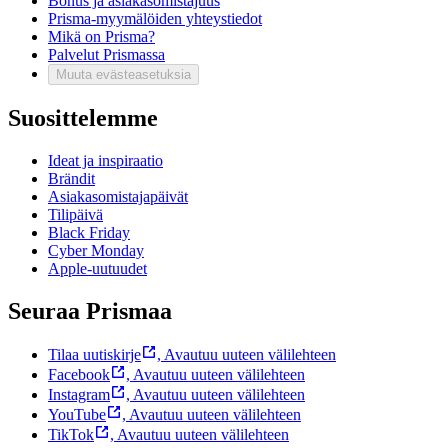
Bonus ja asiakasomistajuus
Prisma-myymälöiden yhteystiedot
Mikä on Prisma?
Palvelut Prismassa
Muuta evästeasetuksia
Suosittelemme
Ideat ja inspiraatio
Brändit
Asiakasomistajapäivät
Tilipäivä
Black Friday
Cyber Monday
Apple-uutuudet
Seuraa Prismaa
Tilaa uutiskirje
,
Avautuu uuteen välilehteen
Facebook
,
Avautuu uuteen välilehteen
Instagram
,
Avautuu uuteen välilehteen
YouTube
,
Avautuu uuteen välilehteen
TikTok
,
Avautuu uuteen välilehteen