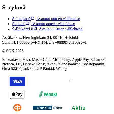
S–ryhmä
S–kaupat.fi
,
Avautuu uuteen välilehteen
Sokos.fi
,
Avautuu uuteen välilehteen
S-Etukortti.fi
,
Avautuu uuteen välilehteen
Ässäkeskus, Fleminginkatu 34, 00510 Helsinki
SOK PL1 00088 S–RYHMÄ,
Y–tunnus 0116323–1
© SOK 2026
Maksutavat
:
Visa, MasterCard, MobilePay, Apple Pay, S-Pankki,
Nordea, OP, Danske Bank, Aktia, Ålandsbanken, Säästöpankki,
Oma Säästöpankki, POP Pankki, Walley