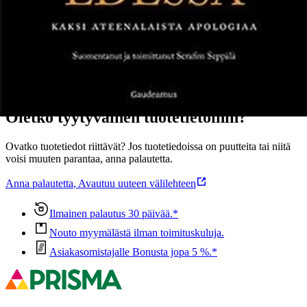
Näytä lisää
tuotekuvausta
Ominaisuudet
Oletko tyytyväinen tuotetietoihin?
Ovatko tuotetiedot riittävät? Jos tuotetiedoissa on puutteita tai niitä
voisi muuten parantaa, anna palautetta.
Anna palautetta
,
Avautuu uuteen välilehteen
Ilmainen palautus 30 päivää.*
Nouto myymälästä ilman toimituskuluja.
Asiakasomistajalle Bonusta jopa 5 %.*