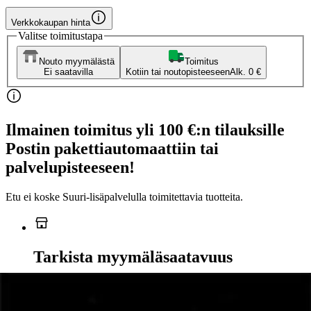
Verkkokaupan hinta
Valitse toimitustapa
Nouto myymälästä
Toimitus
Ei saatavilla
Kotiin tai noutopisteeseen
Alk. 0 €
Ilmainen toimitus yli 100 €:n tilauksille
Postin pakettiautomaattiin tai
palvelupisteeseen!
Etu ei koske Suuri‑lisäpalvelulla toimitettavia tuotteita.
Tarkista myymäläsaatavuus