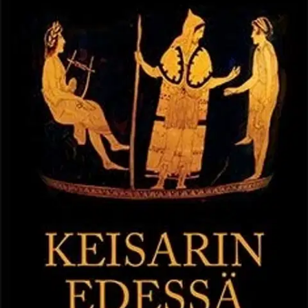
Ei saatavilla
Tuotekuvaus
Keisarin edessä sisältää kaksi ainutlaatuista, varhaisten kristittyjen
elämästä kertovaa tekstiä antiikin Kreikasta. Tekstit on kirjoitettu
apologioiksi eli puolustuspuheiksi keisarille kristittyjen vainoja
vastaan, kun nämä olivat uusia tulijoita Euroopassa. Niissä perätään
suvaitsevaisuutta, monikulttuurisuutta ja kristittyjen oikeutta
tasavertaiseen kohteluun oikeudessa. Aristides Ateenalaisen 120-
luvulla jKr.
kirjoitettu puhe avaa varhaista kristinuskoa
hellenistisessä kulttuurissa ajalta, jolloin Uutta testamenttia ei vielä
ollut olemassa. Athenagoras Ateenalaisen puhe 170-luvulta on
osoitettu filosofikeisari Marcus Aureliukselle. Miten vainotun
uskonnon edustaja perustelee keisarin edessä sitä, että keisarit eivät
ole jumalia? Tekstit edustavat varhaisinta kristillistä kirjallisuutta ja
ilmentävät yhteyksiä hellenistiseen sivistykseen ja kulttuuriin.
Aristides ja Athanagoras osoittavat perusteellisesti tuntevansa niin
kreikkalaisen mytologian, filosofian kuin draamakirjallisuudenkin.