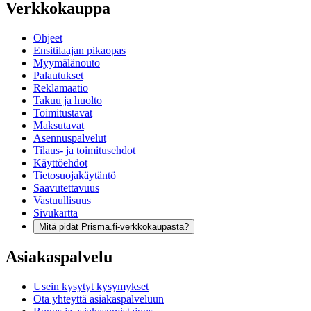
Verkkokauppa
Ohjeet
Ensitilaajan pikaopas
Myymälänouto
Palautukset
Reklamaatio
Takuu ja huolto
Toimitustavat
Maksutavat
Asennuspalvelut
Tilaus- ja toimitusehdot
Käyttöehdot
Tietosuojakäytäntö
Saavutettavuus
Vastuullisuus
Sivukartta
Mitä pidät Prisma.fi-verkkokaupasta?
Asiakaspalvelu
Usein kysytyt kysymykset
Ota yhteyttä asiakaspalveluun