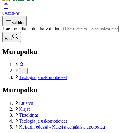
Ostoskori
Valikko
Hae tuotteita – aina halvat hinnat
Hae
Murupolku
…
Teologia ja uskontotieteet
Murupolku
Etusivu
Kirjat
Tietokirjat
Teologia ja uskontotieteet
Keisarin edessä - Kaksi ateenalaista apologiaa