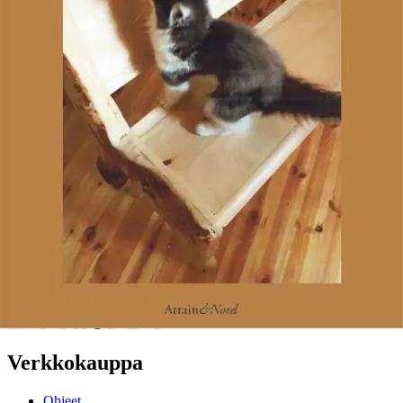
"Täytyy osata paljon, jotta voi sietää tietämättömyyden ahdistusta."
Kemiläisen lastenlääkärin kolmas aforismikokoelma.
Ominaisuudet
Oletko tyytyväinen tuotetietoihin?
Ovatko tuotetiedot riittävät? Jos tuotetiedoissa on puutteita tai niitä
voisi muuten parantaa, anna palautetta.
Anna palautetta
,
Avautuu uuteen välilehteen
Verkkokauppa
Ohjeet