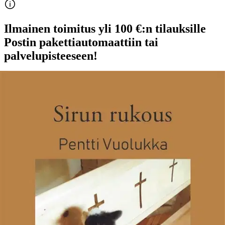
Ilmainen toimitus yli 100 €:n tilauksille
Postin pakettiautomaattiin tai
palvelupisteeseen!
Etu ei koske Suuri‑lisäpalvelulla toimitettavia tuotteita.
Tarkista myymäläsaatavuus
Ei saatavilla
Tuotekuvaus