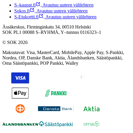
S–kaupat.fi
,
Avautuu uuteen välilehteen
Sokos.fi
,
Avautuu uuteen välilehteen
S-Etukortti.fi
,
Avautuu uuteen välilehteen
Ässäkeskus, Fleminginkatu 34, 00510 Helsinki
SOK PL1 00088 S–RYHMÄ,
Y–tunnus 0116323–1
© SOK 2026
Maksutavat
:
Visa, MasterCard, MobilePay, Apple Pay, S-Pankki,
Nordea, OP, Danske Bank, Aktia, Ålandsbanken, Säästöpankki,
Oma Säästöpankki, POP Pankki, Walley