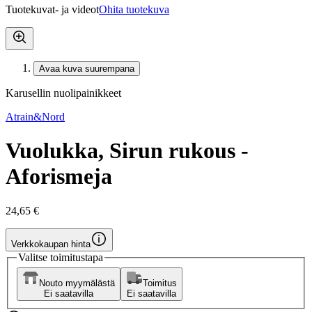
Tuotekuvat- ja videot
Ohita tuotekuva
Avaa kuva suurempana
Karusellin nuolipainikkeet
Atrain&Nord
Vuolukka, Sirun rukous -
Aforismeja
24,65 €
Verkkokaupan hinta
Valitse toimitustapa
Nouto myymälästä
Toimitus
Ei saatavilla
Ei saatavilla