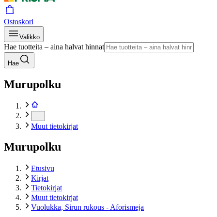
Ostoskori
Valikko
Hae tuotteita – aina halvat hinnat
Hae
Murupolku
…
Muut tietokirjat
Murupolku
Etusivu
Kirjat
Tietokirjat
Muut tietokirjat
Vuolukka, Sirun rukous - Aforismeja