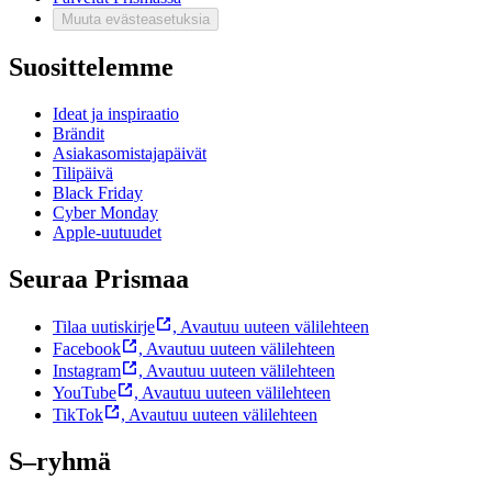
Muuta evästeasetuksia
Suosittelemme
Ideat ja inspiraatio
Brändit
Asiakasomistajapäivät
Tilipäivä
Black Friday
Cyber Monday
Apple-uutuudet
Seuraa Prismaa
Tilaa uutiskirje
,
Avautuu uuteen välilehteen
Facebook
,
Avautuu uuteen välilehteen
Instagram
,
Avautuu uuteen välilehteen
YouTube
,
Avautuu uuteen välilehteen
TikTok
,
Avautuu uuteen välilehteen
S–ryhmä