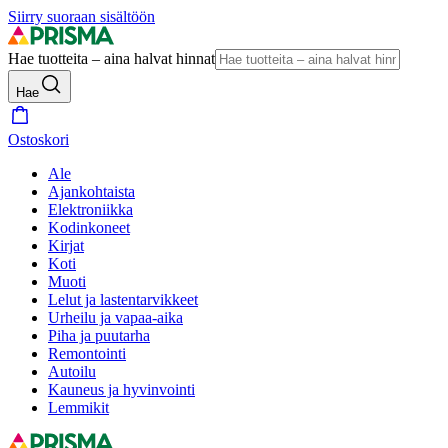
Siirry suoraan sisältöön
Hae tuotteita – aina halvat hinnat
Hae
Ostoskori
Ale
Ajankohtaista
Elektroniikka
Kodinkoneet
Kirjat
Koti
Muoti
Lelut ja lastentarvikkeet
Urheilu ja vapaa-aika
Piha ja puutarha
Remontointi
Autoilu
Kauneus ja hyvinvointi
Lemmikit