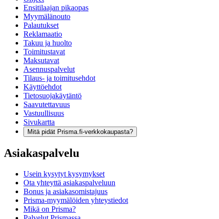
Ensitilaajan pikaopas
Myymälänouto
Palautukset
Reklamaatio
Takuu ja huolto
Toimitustavat
Maksutavat
Asennuspalvelut
Tilaus- ja toimitusehdot
Käyttöehdot
Tietosuojakäytäntö
Saavutettavuus
Vastuullisuus
Sivukartta
Mitä pidät Prisma.fi-verkkokaupasta?
Asiakaspalvelu
Usein kysytyt kysymykset
Ota yhteyttä asiakaspalveluun
Bonus ja asiakasomistajuus
Prisma-myymälöiden yhteystiedot
Mikä on Prisma?
Palvelut Prismassa