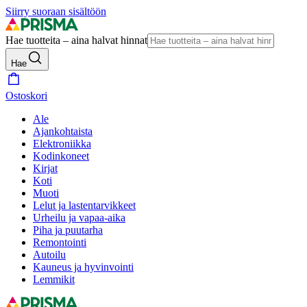
Siirry suoraan sisältöön
Hae tuotteita – aina halvat hinnat
Hae
Ostoskori
Ale
Ajankohtaista
Elektroniikka
Kodinkoneet
Kirjat
Koti
Muoti
Lelut ja lastentarvikkeet
Urheilu ja vapaa-aika
Piha ja puutarha
Remontointi
Autoilu
Kauneus ja hyvinvointi
Lemmikit