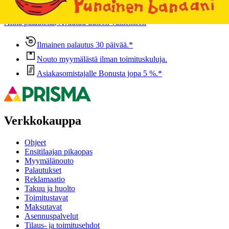
voisi muuten parantaa, anna palautetta.
Anna palautetta
,
Avautuu uuteen välilehteen
Ilmainen palautus 30 päivää.*
Nouto myymälästä ilman toimituskuluja.
Asiakasomistajalle Bonusta jopa 5 %.*
Verkkokauppa
Ohjeet
Ensitilaajan pikaopas
Myymälänouto
Palautukset
Reklamaatio
Takuu ja huolto
Toimitustavat
Maksutavat
Asennuspalvelut
Tilaus- ja toimitusehdot