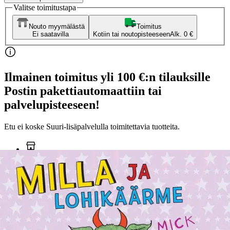
Valitse toimitustapa
Nouto myymälästä
Toimitus
Ei saatavilla
Kotiin tai noutopisteeseen
Alk. 0 €
Ilmainen toimitus yli 100 €:n tilauksille
Postin pakettiautomaattiin tai
palvelupisteeseen!
Etu ei koske Suuri‑lisäpalvelulla toimitettavia tuotteita.
Tarkista myymäläsaatavuus
Ei saatavilla