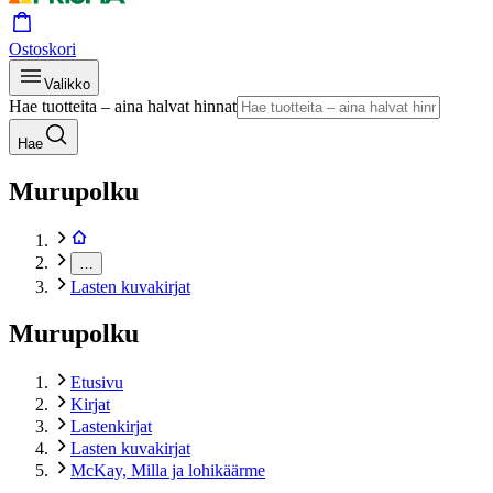
Ostoskori
Valikko
Hae tuotteita – aina halvat hinnat
Hae
Murupolku
…
Lasten kuvakirjat
Murupolku
Etusivu
Kirjat
Lastenkirjat
Lasten kuvakirjat
McKay, Milla ja lohikäärme