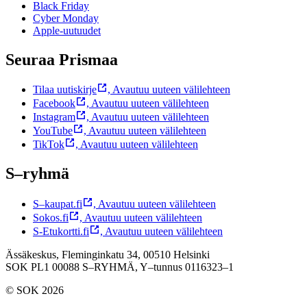
Black Friday
Cyber Monday
Apple-uutuudet
Seuraa Prismaa
Tilaa uutiskirje
,
Avautuu uuteen välilehteen
Facebook
,
Avautuu uuteen välilehteen
Instagram
,
Avautuu uuteen välilehteen
YouTube
,
Avautuu uuteen välilehteen
TikTok
,
Avautuu uuteen välilehteen
S–ryhmä
S–kaupat.fi
,
Avautuu uuteen välilehteen
Sokos.fi
,
Avautuu uuteen välilehteen
S-Etukortti.fi
,
Avautuu uuteen välilehteen
Ässäkeskus, Fleminginkatu 34, 00510 Helsinki
SOK PL1 00088 S–RYHMÄ,
Y–tunnus 0116323–1
© SOK 2026