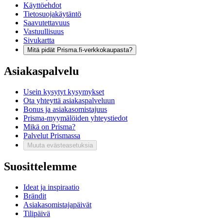
Käyttöehdot
Tietosuojakäytäntö
Saavutettavuus
Vastuullisuus
Sivukartta
Mitä pidät Prisma.fi-verkkokaupasta?
Asiakaspalvelu
Usein kysytyt kysymykset
Ota yhteyttä asiakaspalveluun
Bonus ja asiakasomistajuus
Prisma-myymälöiden yhteystiedot
Mikä on Prisma?
Palvelut Prismassa
Muuta evästeasetuksia
Suosittelemme
Ideat ja inspiraatio
Brändit
Asiakasomistajapäivät
Tilipäivä