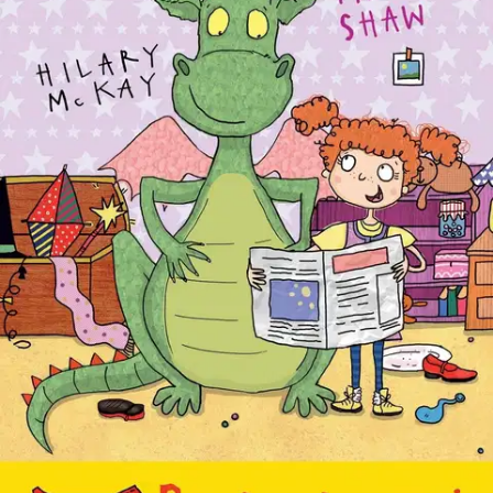
Tuotekuvaus
Millan huoneessa asuu lohikäärme. Isä ja äiti ovat kauhuissaan, ja
Millan on löydettävä uusi koti kaapinkokoiselle ja hyvin kuumaa
savua puhaltavalle ystävälleen – kuinka vaikeaa se nyt voi olla?
Vauhdikas teksti, värikäs kuvitus, hauskat puhekuplat – niissä on
Banaanien suosion salaisuus. Punainen banaani sopii jo vähän
enemmän lukeville. Lue niin et liukastu!
Ominaisuudet
Oletko tyytyväinen tuotetietoihin?
Ovatko tuotetiedot riittävät? Jos tuotetiedoissa on puutteita tai niitä