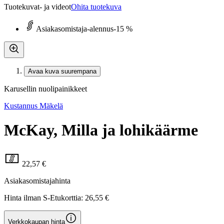
Tuotekuvat- ja videot
Ohita tuotekuva
Asiakasomistaja-alennus
-15 %
Avaa kuva suurempana
Karusellin nuolipainikkeet
Kustannus Mäkelä
McKay, Milla ja lohikäärme
22,57 €
Asiakasomistajahinta
Hinta ilman S-Etukorttia:
26,55 €
Verkkokaupan hinta