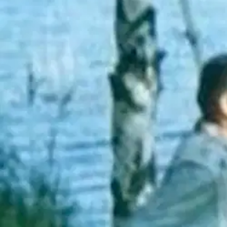
Nouto myymälästä
Toimitus
Ei saatavilla
Kotiin tai noutopisteeseen
Alk. 0 €
Ilmainen toimitus yli 100 €:n tilauksille Po
Etu ei koske Suuri‑lisäpalvelulla toimitettavia tuotteita.
Tarkista myymäläsaatavuus
Ei saatavilla
Tuotekuvaus