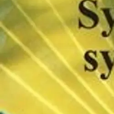
Verkkokauppa
Ohjeet
Ensitilaajan pikaopas
Myymälänouto
Palautukset
Reklamaatio
Takuu ja huolto
Toimitustavat
Maksutavat
Asennuspalvelut
Tilaus- ja toimitusehdot
Käyttöehdot
Tietosuojakäytäntö
Saavutettavuus
Vastuullisuus
Sivukartta
Mitä pidät Prisma.fi-verkkokaupasta?
Asiakaspalvelu