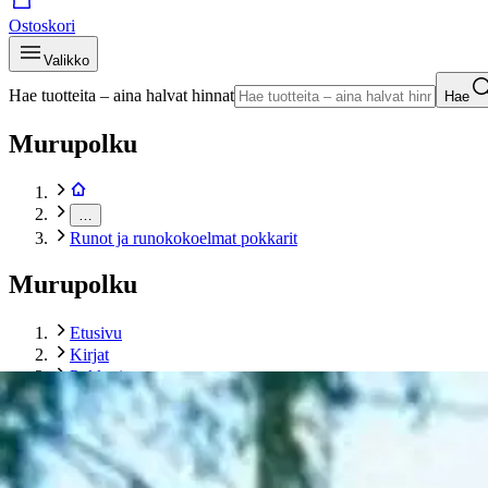
Ostoskori
Valikko
Hae tuotteita – aina halvat hinnat
Hae
Murupolku
…
Runot ja runokokoelmat pokkarit
Murupolku
Etusivu
Kirjat
Pokkarit
Runot ja runokokoelmat pokkarit
Holopainen, Sydämeltä sydämelle
Tuotekuvat- ja videot
Ohita tuotekuva