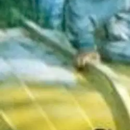
Nämä runot olen julkaissut Fb:ssä. Näissä on kuvattu sydämeni syvimpiä 
kauneutta ylistäviä. Sydämeltä sydämelle tapahtuvaa liikettä poispäin ja
Ominaisuudet
Oletko tyytyväinen tuotetietoihin?
Ovatko tuotetiedot riittävät? Jos tuotetiedoissa on puutteita tai niitä v
Anna palautetta
,
Avautuu uuteen välilehteen
Ilmainen palautus 30 päivää.*
Nouto myymälästä ilman toimituskuluja.
Asiakasomistajalle Bonusta jopa 5 %.*