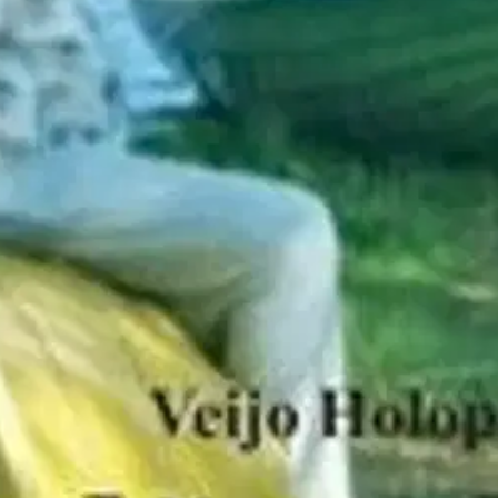
tuntoja rehellisesti ja vilpittömästi kaipauksella ja rakkaudella. Miele
 takaisin, etsien tietä totuuteen ja elämään. Raamatunkin sitaatteja.
oisi muuten parantaa, anna palautetta.