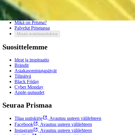
Usein kysytyt kysymykset
Ota yhteyttä asiakaspalveluun
Bonus ja asiakasomistajuus
Prisma-myymälöiden yhteystiedot
Mikä on Prisma?
Palvelut Prismassa
Muuta evästeasetuksia
Suosittelemme
Ideat ja inspiraatio
Brändit
Asiakasomistajapäivät
Tilipäivä
Black Friday
Cyber Monday
Apple-uutuudet
Seuraa Prismaa
Tilaa uutiskirje
,
Avautuu uuteen välilehteen
Facebook
,
Avautuu uuteen välilehteen
Instagram
,
Avautuu uuteen välilehteen