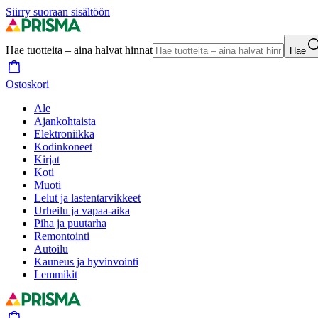
Siirry suoraan sisältöön
Hae tuotteita – aina halvat hinnat
Hae
Ostoskori
Ale
Ajankohtaista
Elektroniikka
Kodinkoneet
Kirjat
Koti
Muoti
Lelut ja lastentarvikkeet
Urheilu ja vapaa-aika
Piha ja puutarha
Remontointi
Autoilu
Kauneus ja hyvinvointi
Lemmikit