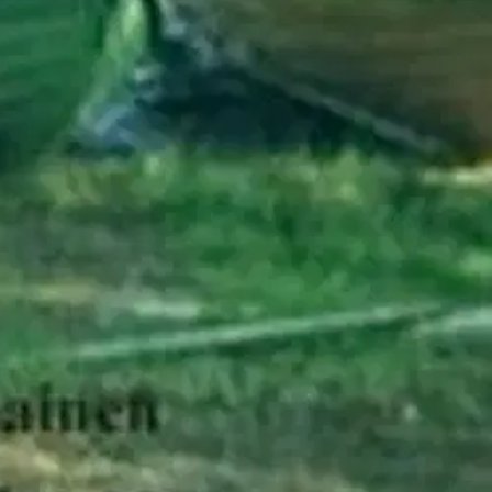
stäni ne ovat osittain elettyjä tarinoita ja luonnon monimuotoista