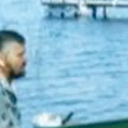
stin pakettiautomaattiin tai palvelupisteesee