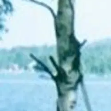
Asiakasomistaja-alennus
-15 %
Avaa kuva suurempana
Karusellin nuolipainikkeet
Mediapinta
Holopainen, Sydämeltä sydämel
20,61 €
Asiakasomistajahinta
Hinta ilman S-Etukorttia:
24,25 €
Verkkokaupan hinta
Valitse toimitustapa