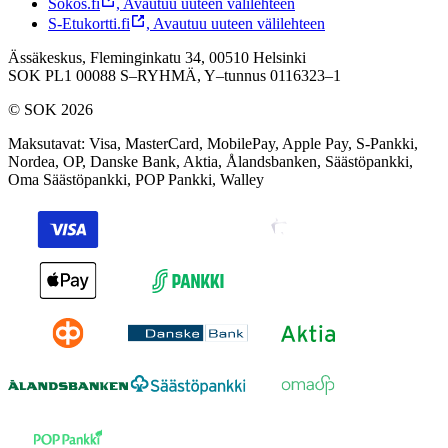
Sokos.fi
,
Avautuu uuteen välilehteen
S-Etukortti.fi
,
Avautuu uuteen välilehteen
Ässäkeskus, Fleminginkatu 34, 00510 Helsinki
SOK PL1 00088 S–RYHMÄ,
Y–tunnus 0116323–1
© SOK 2026
Maksutavat
:
Visa, MasterCard, MobilePay, Apple Pay, S-Pankki,
Nordea, OP, Danske Bank, Aktia, Ålandsbanken, Säästöpankki,
Oma Säästöpankki, POP Pankki, Walley