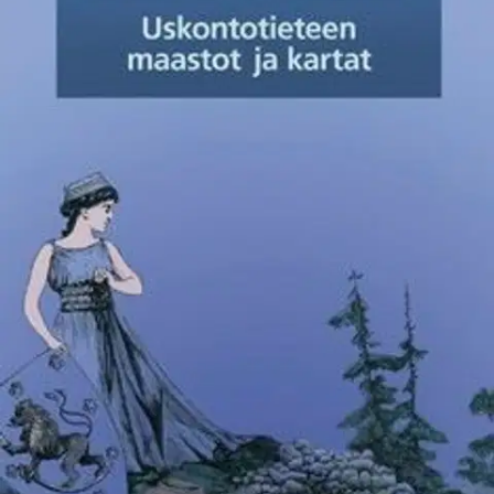
Ei saatavilla
Tuotekuvaus
Uskontotieteen maastot ja kartat tarjoaa näkökulman
uskontotieteeseen akateemisena tieteenalana sekä haasteisiin, joita
tieteenalan harjoittajat kohtaavat nykypäivän maailmassa
pyrkiessään ymmärtämään ja selittämään uskontojen, uskonnollisten
ja hengellisten ilmiöiden vaihtelevia maastoja. Teos osoittaa tekijän
kehittämän pyhä-teorian ja Suomea koskevan aineiston avulla miksi
maantieteellä on ollut kautta aikojen merkitystä myös
uskonnontutkimuksessa.
Kirja on tarkoitettu uskontotieteen,
kulttuurintutkimuksen ja teologisten oppiaineiden oppikirjaksi sekä
johdatukseksi kaikille aiheesta kiinnostuneille.
Näytä lisää
tuotekuvausta
Ominaisuudet