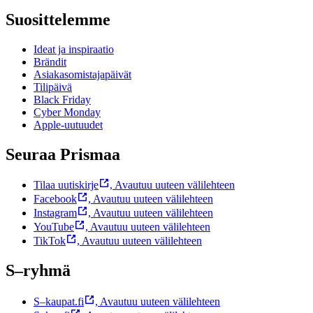
Suosittelemme
Ideat ja inspiraatio
Brändit
Asiakasomistajapäivät
Tilipäivä
Black Friday
Cyber Monday
Apple-uutuudet
Seuraa Prismaa
Tilaa uutiskirje
,
Avautuu uuteen välilehteen
Facebook
,
Avautuu uuteen välilehteen
Instagram
,
Avautuu uuteen välilehteen
YouTube
,
Avautuu uuteen välilehteen
TikTok
,
Avautuu uuteen välilehteen
S–ryhmä
S–kaupat.fi
,
Avautuu uuteen välilehteen