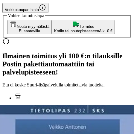
Verkkokaupan hinta
Valitse toimitustapa
Nouto myymälästä
Toimitus
Ei saatavilla
Kotiin tai noutopisteeseen
Alk. 0 €
Ilmainen toimitus yli 100 €:n tilauksille
Postin pakettiautomaattiin tai
palvelupisteeseen!
Etu ei koske Suuri‑lisäpalvelulla toimitettavia tuotteita.
Tarkista myymäläsaatavuus