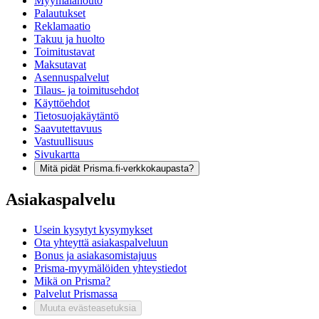
Myymälänouto
Palautukset
Reklamaatio
Takuu ja huolto
Toimitustavat
Maksutavat
Asennuspalvelut
Tilaus- ja toimitusehdot
Käyttöehdot
Tietosuojakäytäntö
Saavutettavuus
Vastuullisuus
Sivukartta
Mitä pidät Prisma.fi-verkkokaupasta?
Asiakaspalvelu
Usein kysytyt kysymykset
Ota yhteyttä asiakaspalveluun
Bonus ja asiakasomistajuus
Prisma-myymälöiden yhteystiedot
Mikä on Prisma?
Palvelut Prismassa
Muuta evästeasetuksia