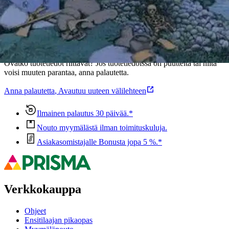
Oletko tyytyväinen tuotetietoihin?
Ovatko tuotetiedot riittävät? Jos tuotetiedoissa on puutteita tai niitä
voisi muuten parantaa, anna palautetta.
Anna palautetta
,
Avautuu uuteen välilehteen
Ilmainen palautus 30 päivää.*
Nouto myymälästä ilman toimituskuluja.
Asiakasomistajalle Bonusta jopa 5 %.*
Verkkokauppa
Ohjeet
Ensitilaajan pikaopas