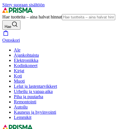
Siirry suoraan sisältöön
Hae tuotteita – aina halvat hinnat
Hae
Ostoskori
Ale
Ajankohtaista
Elektroniikka
Kodinkoneet
Kirjat
Koti
Muoti
Lelut ja lastentarvikkeet
Urheilu ja vapaa-aika
Piha ja puutarha
Remontointi
Autoilu
Kauneus ja hyvinvointi
Lemmikit